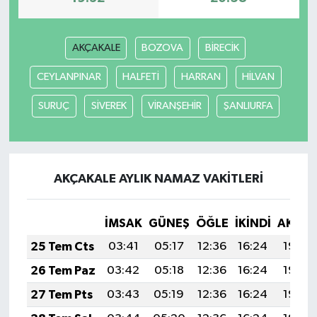
AKÇAKALE
BOZOVA
BİRECİK
CEYLANPINAR
HALFETİ
HARRAN
HİLVAN
SURUÇ
SİVEREK
VİRANŞEHİR
ŞANLIURFA
AKÇAKALE AYLIK NAMAZ VAKITLERI
İMSAK
GÜNEŞ
ÖĞLE
İKINDI
AKŞA
25 Tem Cts
03:41
05:17
12:36
16:24
19:44
26 Tem Paz
03:42
05:18
12:36
16:24
19:44
27 Tem Pts
03:43
05:19
12:36
16:24
19:43