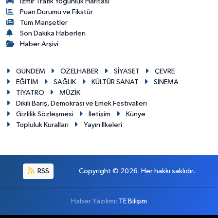
İzmir Trafik Yoğunluk Haritası
Puan Durumu ve Fikstür
Tüm Manşetler
Son Dakika Haberleri
Haber Arşivi
GÜNDEM
ÖZELHABER
SİYASET
ÇEVRE
EĞİTİM
SAĞLIK
KÜLTÜR SANAT
SİNEMA
TİYATRO
MÜZİK
Dikili Barış, Demokrasi ve Emek Festivalleri
Gizlilik Sözleşmesi
İletişim
Künye
Topluluk Kuralları
Yayın İlkeleri
RSS
Copyright © 2026. Her hakkı saklıdır.
Haber Yazılımı:
TE Bilişim