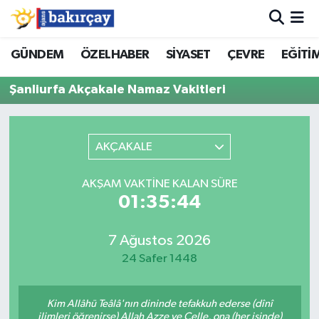
İzmir Nöbetçi Eczaneler
GÜNDEM
ÖZELHABER
SİYASET
ÇEVRE
EĞİTİ
Şanliurfa Akçakale Namaz Vakitleri
İzmir Hava Durumu
İzmir Namaz Vakitleri
AKÇAKALE
İzmir Trafik Yoğunluk Haritası
AKŞAM VAKTINE KALAN SÜRE
Süper Lig Puan Durumu ve Fikstür
01:35:44
Tüm Manşetler
7 Ağustos 2026
24 Safer 1448
Son Dakika Haberleri
Kim Allâhü Teâlâ'nın dininde tefakkuh ederse (dînî
Haber Arşivi
ilimleri öğrenirse) Allah Azze ve Celle, ona (her işinde)