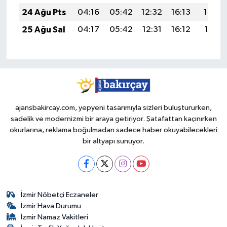
24 Ağu Pts
04:16
05:42
12:32
16:13
19:12
25 Ağu Sal
04:17
05:42
12:31
16:12
19:11
ajansbakircay.com, yepyeni tasarımıyla sizleri buluştururken,
sadelik ve modernizmi bir araya getiriyor. Şatafattan kaçınırken
okurlarına, reklama boğulmadan sadece haber okuyabilecekleri
bir altyapı sunuyor.
İzmir Nöbetçi Eczaneler
İzmir Hava Durumu
İzmir Namaz Vakitleri