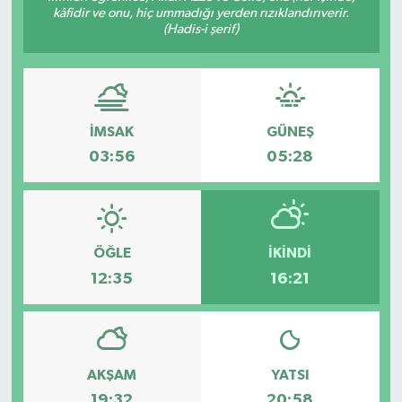
kâfidir ve onu, hiç ummadığı yerden rızıklandırıverir.
(Hadis-i şerif)
İMSAK
GÜNEŞ
03:56
05:28
ÖĞLE
İKINDI
12:35
16:21
AKŞAM
YATSI
19:32
20:58