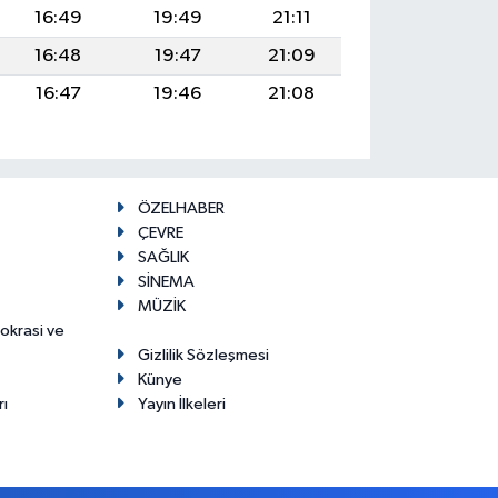
16:49
19:49
21:11
16:48
19:47
21:09
16:47
19:46
21:08
ÖZELHABER
ÇEVRE
SAĞLIK
SİNEMA
MÜZİK
mokrasi ve
Gizlilik Sözleşmesi
Künye
rı
Yayın İlkeleri