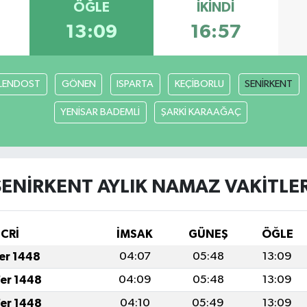
ÖĞLE
İKINDI
13:09
16:57
LENDOST
GÖNEN
ISPARTA
KEÇİBORLU
SENİRKENT
YENİSAR BADEMLİ
ŞARKİ KARAAĞAÇ
SENİRKENT AYLIK NAMAZ VAKITLER
İCRİ
İMSAK
GÜNEŞ
ÖĞLE
fer 1448
04:07
05:48
13:09
fer 1448
04:09
05:48
13:09
fer 1448
04:10
05:49
13:09