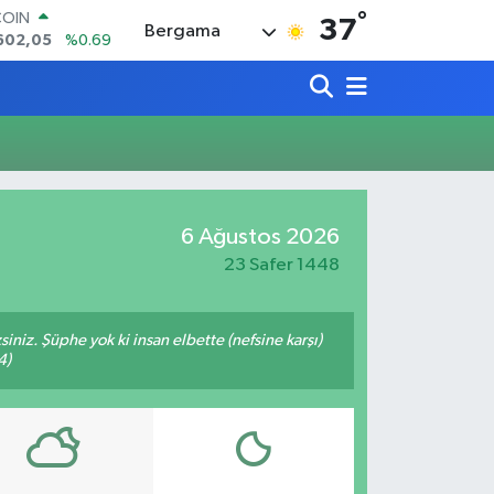
°
COIN
37
Bergama
602,05
%0.69
LAR
5986
%0.06
RO
0700
%0.1
RLİN
2438
%0.21
M ALTIN
8.23
%0.39
6 Ağustos 2026
T100
768
%48
23 Safer 1448
siniz. Şüphe yok ki insan elbette (nefsine karşı)
4)