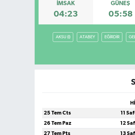
İMSAK
GÜNEŞ
04:23
05:58
AKSU (I)
ATABEY
EĞİRDİR
GE
H
25 Tem Cts
11 Sa
26 Tem Paz
12 Sa
27 Tem Pts
13 Sa