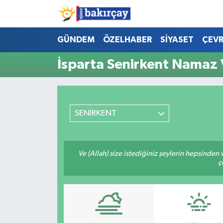
İzmir Nöbetçi Eczaneler
GÜNDEM
ÖZELHABER
SİYASET
ÇEV
İsparta Senirkent Namaz V
İzmir Hava Durumu
İzmir Namaz Vakitleri
SENİRKENT
İzmir Trafik Yoğunluk Haritası
Süper Lig Puan Durumu ve Fikstür
Ve (Allah) size istediğiniz şeylerin hepsinden v
ç
Tüm Manşetler
Son Dakika Haberleri
Haber Arşivi