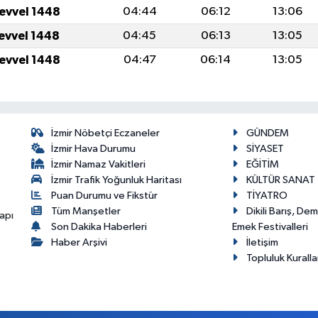
levvel 1448
04:44
06:12
13:06
levvel 1448
04:45
06:13
13:05
levvel 1448
04:47
06:14
13:05
İzmir Nöbetçi Eczaneler
GÜNDEM
İzmir Hava Durumu
SİYASET
İzmir Namaz Vakitleri
EĞİTİM
İzmir Trafik Yoğunluk Haritası
KÜLTÜR SANAT
Puan Durumu ve Fikstür
TİYATRO
Tüm Manşetler
Dikili Barış, De
apı
Son Dakika Haberleri
Emek Festivalleri
Haber Arşivi
İletişim
Topluluk Kuralla