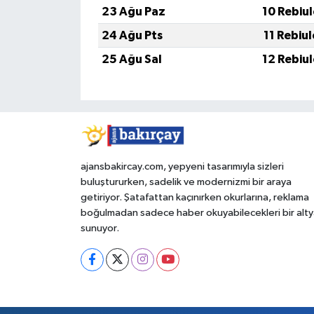
23 Ağu Paz
10 Rebiu
24 Ağu Pts
11 Rebiu
25 Ağu Sal
12 Rebiu
ajansbakircay.com, yepyeni tasarımıyla sizleri
buluştururken, sadelik ve modernizmi bir araya
getiriyor. Şatafattan kaçınırken okurlarına, reklama
boğulmadan sadece haber okuyabilecekleri bir alty
sunuyor.