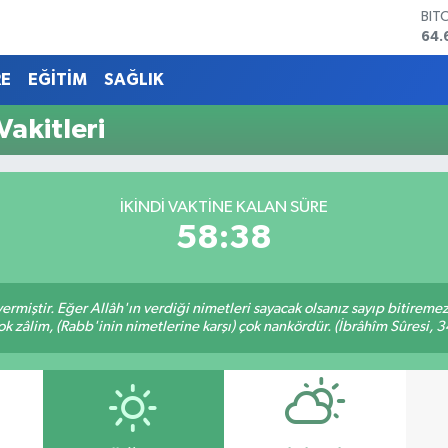
BIT
64.
DO
47,
RE
EĞİTİM
SAĞLIK
EU
55,
akitleri
STE
64,
GRA
651
İKINDI VAKTINE KALAN SÜRE
BİS
58:38
13.
ermiştir. Eğer Allâh'ın verdiği nimetleri sayacak olsanız sayıp bitiremez
ok zâlim, (Rabb'inin nimetlerine karşı) çok nankördür. (İbrâhîm Sûresi, 3