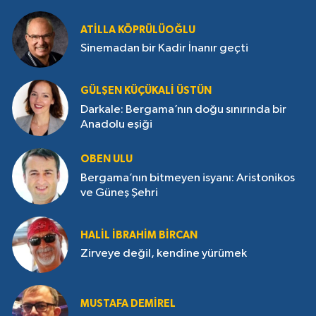
ATILLA KÖPRÜLÜOĞLU
Sinemadan bir Kadir İnanır geçti
GÜLŞEN KÜÇÜKALI ÜSTÜN
Darkale: Bergama’nın doğu sınırında bir
Anadolu eşiği
OBEN ULU
Bergama’nın bitmeyen isyanı: Aristonikos
ve Güneş Şehri
HALIL İBRAHIM BIRCAN
Zirveye değil, kendine yürümek
MUSTAFA DEMIREL