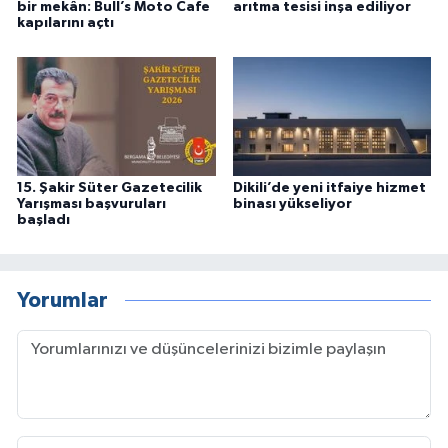
bir mekân: Bull’s Moto Cafe
arıtma tesisi inşa ediliyor
kapılarını açtı
15. Şakir Süter Gazetecilik
Dikili’de yeni itfaiye hizmet
Yarışması başvuruları
binası yükseliyor
başladı
Yorumlar