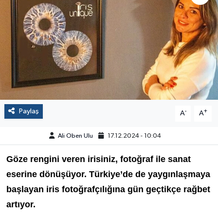
Paylaş
-
+
A
A
Ali Oben Ulu
17.12.2024 - 10:04
Göze rengini veren irisiniz, fotoğraf ile sanat
eserine dönüşüyor.
Türkiye’de de yaygınlaşmaya
başlayan iris fotoğrafçılığına gün geçtikçe rağbet
artıyor.