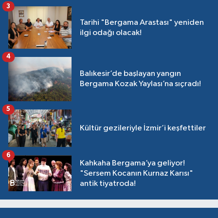
3
Tarihi "Bergama Arastası" yeniden
ilgi odağı olacak!
4
Balıkesir’de başlayan yangın
Bergama Kozak Yaylası’na sıçradı!
5
Kültür gezileriyle İzmir’i keşfettiler
6
Kahkaha Bergama’ya geliyor!
"Sersem Kocanın Kurnaz Karısı"
antik tiyatroda!