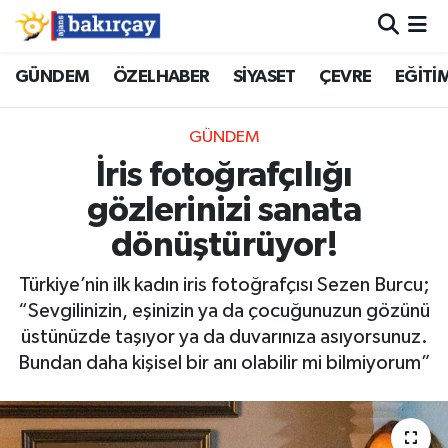
İzmir Nöbetçi Eczaneler
GÜNDEM
ÖZELHABER
SİYASET
ÇEVRE
EĞİTİ
İzmir Hava Durumu
GÜNDEM
İris fotoğrafçılığı
İzmir Namaz Vakitleri
gözlerinizi sanata
İzmir Trafik Yoğunluk Haritası
dönüştürüyor!
Süper Lig Puan Durumu ve Fikstür
Türkiye’nin ilk kadın iris fotoğrafçısı Sezen Burcu;
“Sevgilinizin, eşinizin ya da çocuğunuzun gözünü
Tüm Manşetler
üstünüzde taşıyor ya da duvarınıza asıyorsunuz.
Bundan daha kişisel bir anı olabilir mi bilmiyorum”
Son Dakika Haberleri
Haber Arşivi