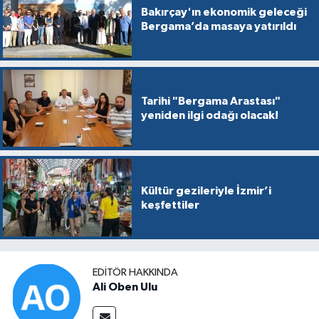
Bakırçay'ın ekonomik geleceği
Bergama’da masaya yatırıldı
Tarihi "Bergama Arastası"
yeniden ilgi odağı olacak!
Kültür gezileriyle İzmir’i
keşfettiler
EDITÖR HAKKINDA
Ali Oben Ulu