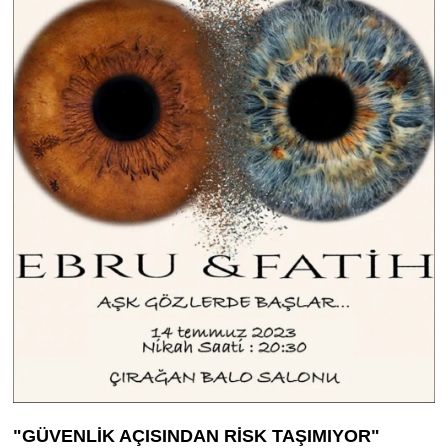
"GÜVENLİK AÇISINDAN RİSK TAŞIMIYOR"