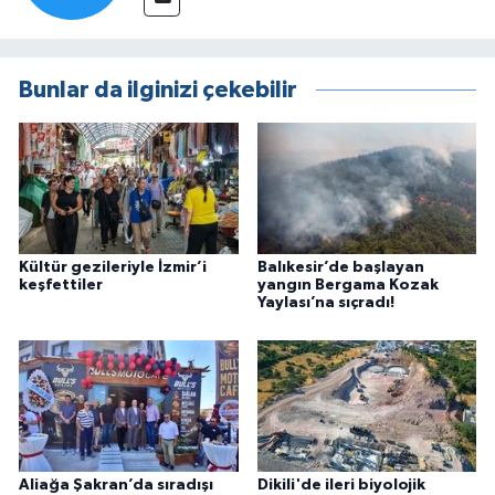
Bunlar da ilginizi çekebilir
Kültür gezileriyle İzmir’i
Balıkesir’de başlayan
keşfettiler
yangın Bergama Kozak
Yaylası’na sıçradı!
Aliağa Şakran’da sıradışı
Dikili'de ileri biyolojik