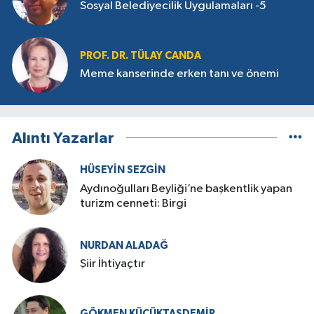
Sosyal Belediyecilik Uygulamaları -5
PROF. DR. TÜLAY CANDA
Meme kanserinde erken tanı ve önemi
Alıntı Yazarlar
HÜSEYIN SEZGIN
Aydınoğulları Beyliği’ne başkentlik yapan
turizm cenneti: Birgi
NURDAN ALADAĞ
Şiir İhtiyaçtır
GÖKMEN KÜÇÜKTAŞDEMIR