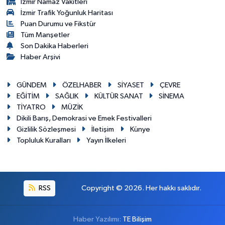
İzmir Namaz Vakitleri
İzmir Trafik Yoğunluk Haritası
Puan Durumu ve Fikstür
Tüm Manşetler
Son Dakika Haberleri
Haber Arşivi
GÜNDEM
ÖZELHABER
SİYASET
ÇEVRE
EĞİTİM
SAĞLIK
KÜLTÜR SANAT
SİNEMA
TİYATRO
MÜZİK
Dikili Barış, Demokrasi ve Emek Festivalleri
Gizlilik Sözleşmesi
İletişim
Künye
Topluluk Kuralları
Yayın İlkeleri
RSS
Copyright © 2026. Her hakkı saklıdır.
Haber Yazılımı:
TE Bilişim