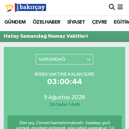
İzmir Nöbetçi Eczaneler
GÜNDEM
ÖZELHABER
SİYASET
ÇEVRE
EĞİTİ
Hatay Samandağ Namaz Vakitleri
İzmir Hava Durumu
İzmir Namaz Vakitleri
SAMANDAĞ
İzmir Trafik Yoğunluk Haritası
İKINDI VAKTINE KALAN SÜRE
Süper Lig Puan Durumu ve Fikstür
03:00:44
Tüm Manşetler
9 Ağustos 2026
26 Safer 1448
Son Dakika Haberleri
Dört şey, Cennet hazinelerindendir: Sadakayı gizli
Haber Arşivi
vermek, musibeti gizlemek, sıla-i rahim yapmak ve "Lâ