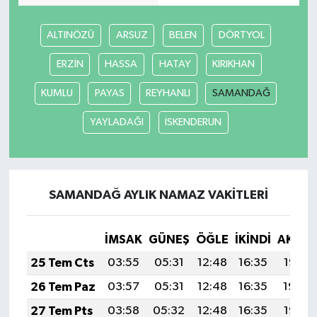
ALTINÖZÜ
ARSUZ
BELEN
DÖRTYOL
ERZİN
HASSA
HATAY
KIRIKHAN
KUMLU
PAYAS
REYHANLI
SAMANDAĞ
YAYLADAĞI
İSKENDERUN
SAMANDAĞ AYLIK NAMAZ VAKITLERI
İMSAK
GÜNEŞ
ÖĞLE
İKINDI
AKŞA
25 Tem Cts
03:55
05:31
12:48
16:35
19:55
26 Tem Paz
03:57
05:31
12:48
16:35
19:54
27 Tem Pts
03:58
05:32
12:48
16:35
19:53