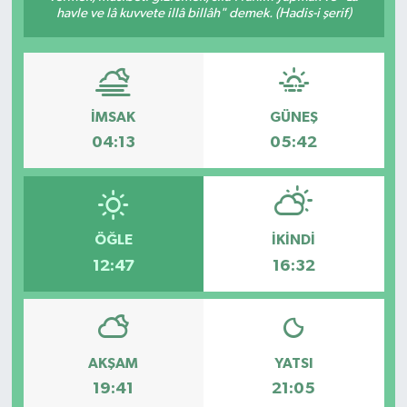
havle ve lâ kuvvete illâ billâh" demek. (Hadis-i şerif)
İMSAK
GÜNEŞ
04:13
05:42
ÖĞLE
İKINDI
12:47
16:32
AKŞAM
YATSI
19:41
21:05