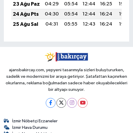
23 Ağu Paz
04:29
05:54
12:44
16:25
19:24
24 Ağu Pts
04:30
05:54
12:44
16:24
19:23
25 Ağu Sal
04:31
05:55
12:43
16:24
19:22
ajansbakircay.com, yepyeni tasarımıyla sizleri buluştururken,
sadelik ve modernizmi bir araya getiriyor. Şatafattan kaçınırken
okurlarına, reklama boğulmadan sadece haber okuyabilecekleri
bir altyapı sunuyor.
İzmir Nöbetçi Eczaneler
İzmir Hava Durumu