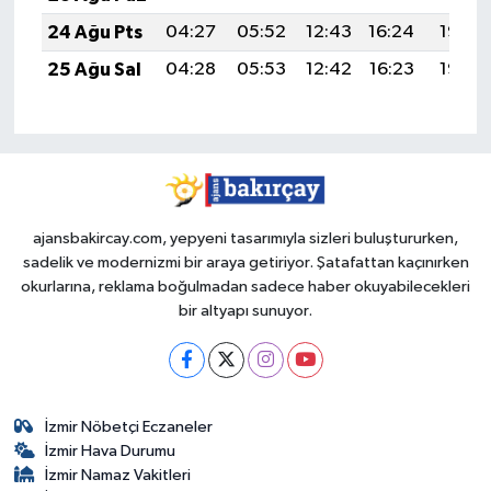
24 Ağu Pts
04:27
05:52
12:43
16:24
19:23
25 Ağu Sal
04:28
05:53
12:42
16:23
19:22
ajansbakircay.com, yepyeni tasarımıyla sizleri buluştururken,
sadelik ve modernizmi bir araya getiriyor. Şatafattan kaçınırken
okurlarına, reklama boğulmadan sadece haber okuyabilecekleri
bir altyapı sunuyor.
İzmir Nöbetçi Eczaneler
İzmir Hava Durumu
İzmir Namaz Vakitleri