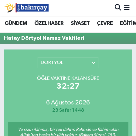
İzmir Nöbetçi Eczaneler
GÜNDEM
ÖZELHABER
SİYASET
ÇEVRE
EĞİTİ
Hatay Dörtyol Namaz Vakitleri
İzmir Hava Durumu
İzmir Namaz Vakitleri
DÖRTYOL
İzmir Trafik Yoğunluk Haritası
ÖĞLE VAKTINE KALAN SÜRE
Süper Lig Puan Durumu ve Fikstür
32:27
Tüm Manşetler
6 Ağustos 2026
23 Safer 1448
Son Dakika Haberleri
Ve sizin ilâhınız, bir tek ilâhtır. Rahmân ve Rahîm olan
Haber Arşivi
Allah'tan başka bir ilâh yoktur. (Bakara Sûresi, 163)