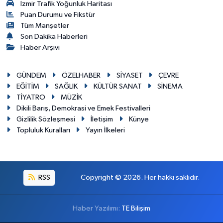
İzmir Trafik Yoğunluk Haritası
Puan Durumu ve Fikstür
Tüm Manşetler
Son Dakika Haberleri
Haber Arşivi
GÜNDEM
ÖZELHABER
SİYASET
ÇEVRE
EĞİTİM
SAĞLIK
KÜLTÜR SANAT
SİNEMA
TİYATRO
MÜZİK
Dikili Barış, Demokrasi ve Emek Festivalleri
Gizlilik Sözleşmesi
İletişim
Künye
Topluluk Kuralları
Yayın İlkeleri
RSS
Copyright © 2026. Her hakkı saklıdır.
Haber Yazılımı:
TE Bilişim