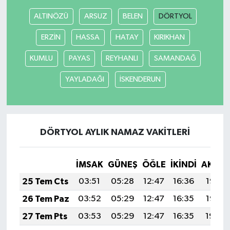
ALTINÖZÜ
ARSUZ
BELEN
DÖRTYOL
ERZİN
HASSA
HATAY
KIRIKHAN
KUMLU
PAYAS
REYHANLI
SAMANDAĞ
YAYLADAĞI
İSKENDERUN
DÖRTYOL AYLIK NAMAZ VAKITLERI
İMSAK
GÜNEŞ
ÖĞLE
İKINDI
AKŞA
25 Tem Cts
03:51
05:28
12:47
16:36
19:55
26 Tem Paz
03:52
05:29
12:47
16:35
19:55
27 Tem Pts
03:53
05:29
12:47
16:35
19:54