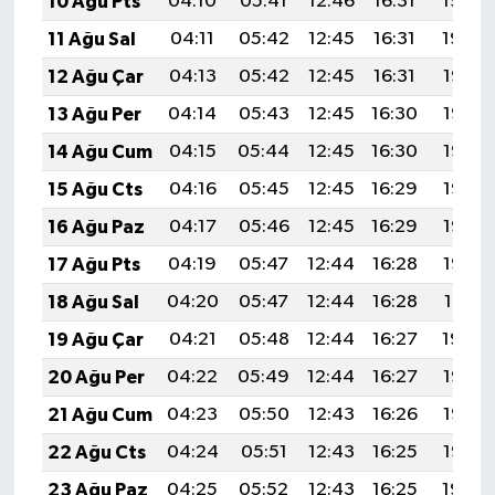
10 Ağu Pts
04:10
05:41
12:46
16:31
19:40
11 Ağu Sal
04:11
05:42
12:45
16:31
19:39
12 Ağu Çar
04:13
05:42
12:45
16:31
19:38
13 Ağu Per
04:14
05:43
12:45
16:30
19:37
14 Ağu Cum
04:15
05:44
12:45
16:30
19:36
15 Ağu Cts
04:16
05:45
12:45
16:29
19:35
16 Ağu Paz
04:17
05:46
12:45
16:29
19:33
17 Ağu Pts
04:19
05:47
12:44
16:28
19:32
18 Ağu Sal
04:20
05:47
12:44
16:28
19:31
19 Ağu Çar
04:21
05:48
12:44
16:27
19:30
20 Ağu Per
04:22
05:49
12:44
16:27
19:28
21 Ağu Cum
04:23
05:50
12:43
16:26
19:27
22 Ağu Cts
04:24
05:51
12:43
16:25
19:26
23 Ağu Paz
04:25
05:52
12:43
16:25
19:24