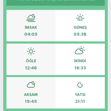
İMSAK
GÜNEŞ
04:05
05:38
ÖĞLE
İKINDI
12:46
16:33
AKŞAM
YATSI
19:45
21:11