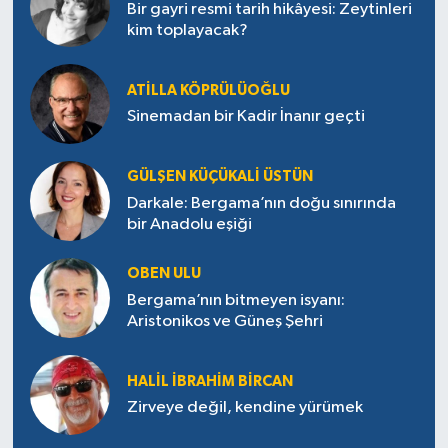
Bir gayri resmi tarih hikâyesi: Zeytinleri
kim toplayacak?
ATILLA KÖPRÜLÜOĞLU
Sinemadan bir Kadir İnanır geçti
GÜLŞEN KÜÇÜKALI ÜSTÜN
Darkale: Bergama’nın doğu sınırında
bir Anadolu eşiği
OBEN ULU
Bergama’nın bitmeyen isyanı:
Aristonikos ve Güneş Şehri
HALIL İBRAHIM BIRCAN
Zirveye değil, kendine yürümek