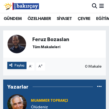
İzmir Nöbetçi Eczaneler
GÜNDEM
ÖZELHABER
SİYASET
ÇEVRE
EĞİTİ
İzmir Hava Durumu
Feruz Bozaslan
İzmir Namaz Vakitleri
Tüm Makaleleri
İzmir Trafik Yoğunluk Haritası
Paylaş
-
+
0 Makale
A
A
Süper Lig Puan Durumu ve Fikstür
Tüm Manşetler
Yazarlar
Son Dakika Haberleri
MUAMMER TOPRAKÇI
Haber Arşivi
Ölüdeniz