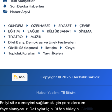
Tüm Manşetler
Son Dakika Haberleri
Haber Arşivi
GÜNDEM
ÖZELHABER
SİYASET
ÇEVRE
EĞİTİM
SAĞLIK
KÜLTÜR SANAT
SİNEMA
TİYATRO
MÜZİK
Dikili Barış, Demokrasi ve Emek Festivalleri
Gizlilik Sözleşmesi
İletişim
Künye
Topluluk Kuralları
Yayın İlkeleri
RSS
Copyright © 2026. Her hakkı saklıdır.
Haber Yazılımı:
TE Bilişim
En iyi site deneyimi sağlamak için çerezlerden
faydalanıyoruz. Detaylar için lütfen tıklayın.
Gizlilik