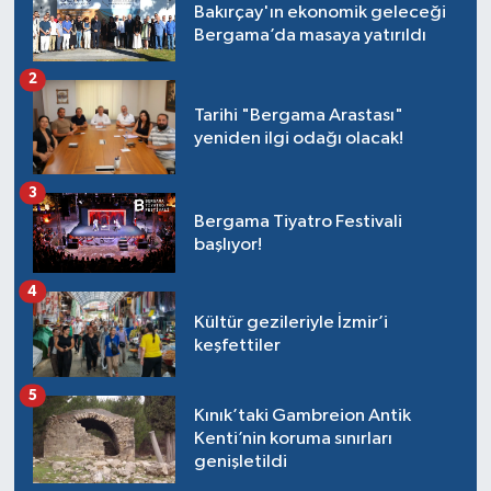
Bakırçay'ın ekonomik geleceği
Bergama’da masaya yatırıldı
2
Tarihi "Bergama Arastası"
yeniden ilgi odağı olacak!
3
Bergama Tiyatro Festivali
başlıyor!
4
Kültür gezileriyle İzmir’i
keşfettiler
5
Kınık’taki Gambreion Antik
Kenti’nin koruma sınırları
genişletildi