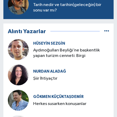
Tarih nedir ve tarihin(geleceğin) bir
sonu var mı?
Alıntı Yazarlar
HÜSEYIN SEZGIN
Aydınoğulları Beyliği’ne başkentlik
yapan turizm cenneti: Birgi
NURDAN ALADAĞ
Şiir İhtiyaçtır
GÖKMEN KÜÇÜKTAŞDEMIR
Herkes susarken konuşanlar