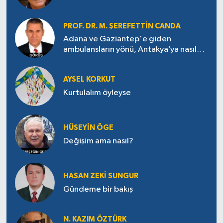
PROF. DR. M. ŞEREFETTIN CANDA
Adana ve Gaziantep'e giden
ambulansların yönü, Antakya’ya nasıl
çevrildi?
AYSEL KORKUT
Kurtulalım öyleyse
HÜSEYIN ÖGE
Değişim ama nasıl?
HASAN ZEKI SUNGUR
Gündeme bir bakış
N. KAZIM ÖZTÜRK