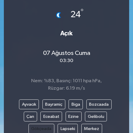
°
24
Açık
07 Ağustos Cuma
03:30
Nem: %83, Basınç: 1011 hpa hPa,
Rüzgar: 6.19 m/s
Ayvacık
Bayramiç
Biga
Bozcaada
Çan
Eceabat
Ezine
Gelibolu
Gökçeada
Lapseki
Merkez