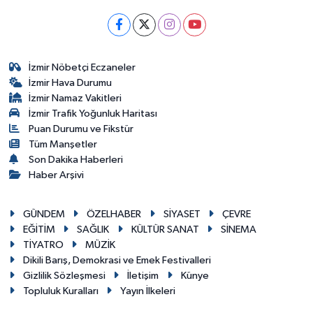
İzmir Nöbetçi Eczaneler
İzmir Hava Durumu
İzmir Namaz Vakitleri
İzmir Trafik Yoğunluk Haritası
Puan Durumu ve Fikstür
Tüm Manşetler
Son Dakika Haberleri
Haber Arşivi
GÜNDEM
ÖZELHABER
SİYASET
ÇEVRE
EĞİTİM
SAĞLIK
KÜLTÜR SANAT
SİNEMA
TİYATRO
MÜZİK
Dikili Barış, Demokrasi ve Emek Festivalleri
Gizlilik Sözleşmesi
İletişim
Künye
Topluluk Kuralları
Yayın İlkeleri