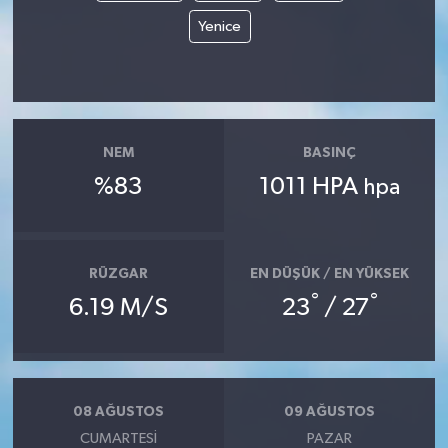
Yenice
NEM
BASINÇ
%83
1011 HPA
hpa
RÜZGAR
EN DÜŞÜK / EN YÜKSEK
°
°
6.19 M/S
23
/ 27
08 AĞUSTOS
09 AĞUSTOS
CUMARTESI
PAZAR