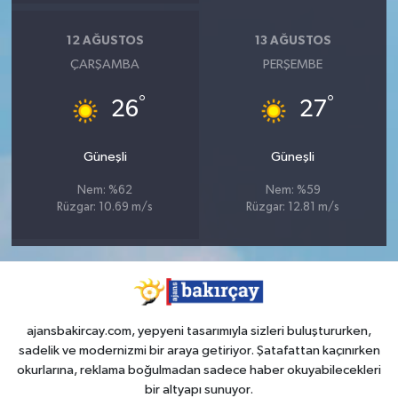
12 AĞUSTOS
13 AĞUSTOS
ÇARŞAMBA
PERŞEMBE
°
°
26
27
Güneşli
Güneşli
Nem: %62
Nem: %59
Rüzgar: 10.69 m/s
Rüzgar: 12.81 m/s
ajansbakircay.com, yepyeni tasarımıyla sizleri buluştururken,
sadelik ve modernizmi bir araya getiriyor. Şatafattan kaçınırken
okurlarına, reklama boğulmadan sadece haber okuyabilecekleri
bir altyapı sunuyor.