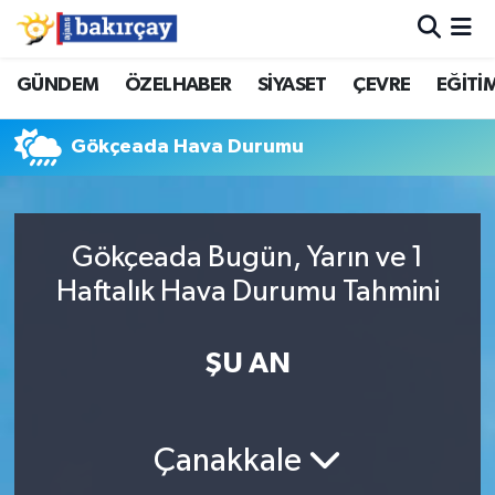
İzmir Nöbetçi Eczaneler
GÜNDEM
ÖZELHABER
SİYASET
ÇEVRE
EĞİTİ
İzmir Hava Durumu
Gökçeada Hava Durumu
İzmir Namaz Vakitleri
İzmir Trafik Yoğunluk Haritası
Gökçeada Bugün, Yarın ve 1
Haftalık Hava Durumu Tahmini
Süper Lig Puan Durumu ve Fikstür
ŞU AN
Tüm Manşetler
Son Dakika Haberleri
Çanakkale
Haber Arşivi