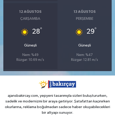
12 AĞUSTOS
13 AĞUSTOS
ÇARŞAMBA
PERŞEMBE
°
°
28
29
Güneşli
Güneşli
Nem: %49
Nem: %47
Rüzgar: 10.69 m/s
Rüzgar: 12.81 m/s
ajansbakircay.com, yepyeni tasarımıyla sizleri buluştururken,
sadelik ve modernizmi bir araya getiriyor. Şatafattan kaçınırken
okurlarına, reklama boğulmadan sadece haber okuyabilecekleri
bir altyapı sunuyor.