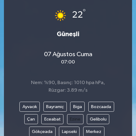
°
22
Güneşli
07 Ağustos Cuma
07:00
Nem: %90, Basınç: 1010 hpa hPa,
Rüzgar: 3.89 m/s
Ayvacık
Bayramiç
Biga
Bozcaada
Çan
Eceabat
Ezine
Gelibolu
Gökçeada
Lapseki
Merkez