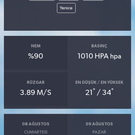
Yenice
NEM
BASINÇ
%90
1010 HPA
hpa
RÜZGAR
EN DÜŞÜK / EN YÜKSEK
°
°
3.89 M/S
21
/ 34
08 AĞUSTOS
09 AĞUSTOS
CUMARTESI
PAZAR