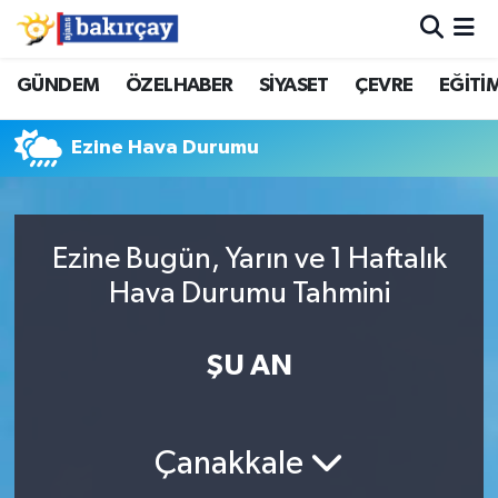
İzmir Nöbetçi Eczaneler
GÜNDEM
ÖZELHABER
SİYASET
ÇEVRE
EĞİTİ
İzmir Hava Durumu
Ezine Hava Durumu
İzmir Namaz Vakitleri
İzmir Trafik Yoğunluk Haritası
Ezine Bugün, Yarın ve 1 Haftalık
Hava Durumu Tahmini
Süper Lig Puan Durumu ve Fikstür
ŞU AN
Tüm Manşetler
Son Dakika Haberleri
Çanakkale
Haber Arşivi