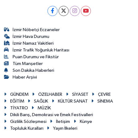
İzmir Nöbetçi Eczaneler
İzmir Hava Durumu
İzmir Namaz Vakitleri
İzmir Trafik Yoğunluk Haritası
Puan Durumu ve Fikstür
Tüm Manşetler
Son Dakika Haberleri
Haber Arşivi
GÜNDEM
ÖZELHABER
SİYASET
ÇEVRE
EĞİTİM
SAĞLIK
KÜLTÜR SANAT
SİNEMA
TİYATRO
MÜZİK
Dikili Barış, Demokrasi ve Emek Festivalleri
Gizlilik Sözleşmesi
İletişim
Künye
Topluluk Kuralları
Yayın İlkeleri