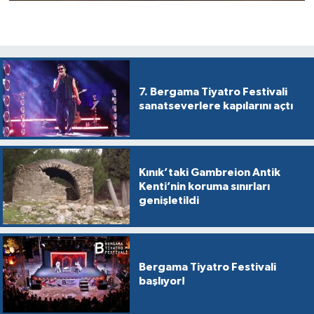
7. Bergama Tiyatro Festivali
sanatseverlere kapılarını açtı
Kınık’taki Gambreion Antik
Kenti’nin koruma sınırları
genişletildi
Bergama Tiyatro Festivali
başlıyor!