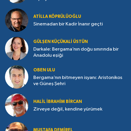
ATILLA KÖPRÜLÜOĞLU
Sinemadan bir Kadir İnanır geçti
GÜLŞEN KÜÇÜKALI ÜSTÜN
Darkale: Bergama’nın doğu sınırında bir
Anadolu eşiği
OBEN ULU
Bergama’nın bitmeyen isyanı: Aristonikos
ve Güneş Şehri
HALIL İBRAHIM BIRCAN
Zirveye değil, kendine yürümek
MUSTAFA DEMIREL