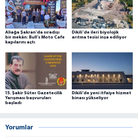
Aliağa Şakran’da sıradışı
Dikili'de ileri biyolojik
bir mekân: Bull’s Moto Cafe
arıtma tesisi inşa ediliyor
kapılarını açtı
15. Şakir Süter Gazetecilik
Dikili’de yeni itfaiye hizmet
Yarışması başvuruları
binası yükseliyor
başladı
Yorumlar