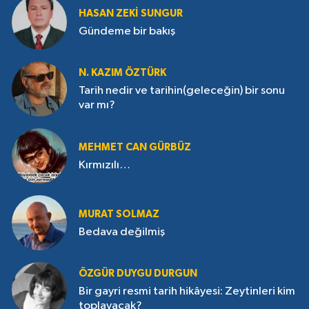
HASAN ZEKI SUNGUR
Gündeme bir bakış
N. KAZIM ÖZTÜRK
Tarih nedir ve tarihin(geleceğin) bir sonu
var mı?
MEHMET CAN GÜRBÜZ
Kırmızılı…
MURAT SOLMAZ
Bedava değilmiş
ÖZGÜR DUYGU DURGUN
Bir gayri resmi tarih hikâyesi: Zeytinleri kim
toplayacak?