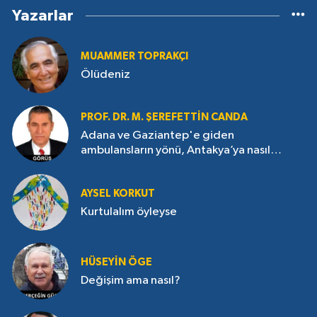
Yazarlar
MUAMMER TOPRAKÇI
Ölüdeniz
PROF. DR. M. ŞEREFETTIN CANDA
Adana ve Gaziantep'e giden
ambulansların yönü, Antakya’ya nasıl
çevrildi?
AYSEL KORKUT
Kurtulalım öyleyse
HÜSEYIN ÖGE
Değişim ama nasıl?