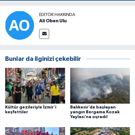
EDITÖR HAKKINDA
Ali Oben Ulu
Bunlar da ilginizi çekebilir
Kültür gezileriyle İzmir’i
Balıkesir’de başlayan
keşfettiler
yangın Bergama Kozak
Yaylası’na sıçradı!