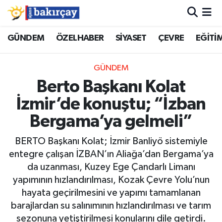
İzmir Nöbetçi Eczaneler
GÜNDEM
ÖZELHABER
SİYASET
ÇEVRE
EĞİTİ
İzmir Hava Durumu
GÜNDEM
Berto Başkanı Kolat
İzmir Namaz Vakitleri
İzmir’de konuştu; “İzban
İzmir Trafik Yoğunluk Haritası
Bergama’ya gelmeli”
Süper Lig Puan Durumu ve Fikstür
BERTO Başkanı Kolat; İzmir Banliyö sistemiyle
entegre çalışan İZBAN’ın Aliağa’dan Bergama’ya
Tüm Manşetler
da uzanması, Kuzey Ege Çandarlı Limanı
yapımının hızlandırılması, Kozak Çevre Yolu’nun
Son Dakika Haberleri
hayata geçirilmesini ve yapımı tamamlanan
barajlardan su salınımının hızlandırılması ve tarım
Haber Arşivi
sezonuna yetiştirilmesi konularını dile getirdi.