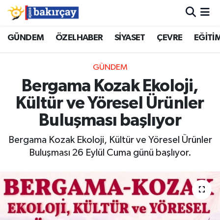
İzmir Nöbetçi Eczaneler
GÜNDEM
ÖZELHABER
SİYASET
ÇEVRE
EĞİTİ
İzmir Hava Durumu
GÜNDEM
Bergama Kozak Ekoloji,
İzmir Namaz Vakitleri
Kültür ve Yöresel Ürünler
İzmir Trafik Yoğunluk Haritası
Buluşması başlıyor
Süper Lig Puan Durumu ve Fikstür
Bergama Kozak Ekoloji, Kültür ve Yöresel Ürünler
Buluşması 26 Eylül Cuma günü başlıyor.
Tüm Manşetler
Son Dakika Haberleri
Haber Arşivi