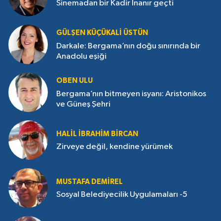
Sinemadan bir Kadir İnanır geçti
GÜLŞEN KÜÇÜKALI ÜSTÜN
Darkale: Bergama’nın doğu sınırında bir
Anadolu eşiği
OBEN ULU
Bergama’nın bitmeyen isyanı: Aristonikos
ve Güneş Şehri
HALIL İBRAHIM BIRCAN
Zirveye değil, kendine yürümek
MUSTAFA DEMIREL
Sosyal Belediyecilik Uygulamaları -5