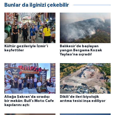
Bunlar da ilginizi çekebilir
Kültür gezileriyle İzmir’i
Balıkesir’de başlayan
keşfettiler
yangın Bergama Kozak
Yaylası’na sıçradı!
Aliağa Şakran’da sıradışı
Dikili'de ileri biyolojik
bir mekân: Bull’s Moto Cafe
arıtma tesisi inşa ediliyor
kapılarını açtı