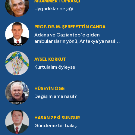
MUAMMER TOPRAKÇI
Uygarlıklar beşiği
PROF. DR. M. ŞEREFETTIN CANDA
Adana ve Gaziantep'e giden
ambulansların yönü, Antakya’ya nasıl
çevrildi?
AYSEL KORKUT
Kurtulalım öyleyse
HÜSEYIN ÖGE
Değişim ama nasıl?
HASAN ZEKI SUNGUR
Gündeme bir bakış