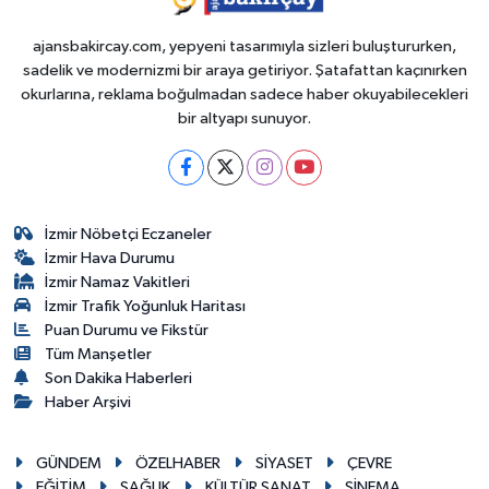
ajansbakircay.com, yepyeni tasarımıyla sizleri buluştururken,
sadelik ve modernizmi bir araya getiriyor. Şatafattan kaçınırken
okurlarına, reklama boğulmadan sadece haber okuyabilecekleri
bir altyapı sunuyor.
İzmir Nöbetçi Eczaneler
İzmir Hava Durumu
İzmir Namaz Vakitleri
İzmir Trafik Yoğunluk Haritası
Puan Durumu ve Fikstür
Tüm Manşetler
Son Dakika Haberleri
Haber Arşivi
GÜNDEM
ÖZELHABER
SİYASET
ÇEVRE
EĞİTİM
SAĞLIK
KÜLTÜR SANAT
SİNEMA