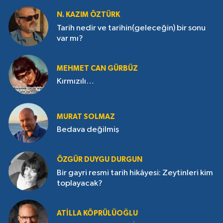
N. KAZIM ÖZTÜRK
Tarih nedir ve tarihin(geleceğin) bir sonu
var mı?
MEHMET CAN GÜRBÜZ
Kırmızılı…
MURAT SOLMAZ
Bedava değilmiş
ÖZGÜR DUYGU DURGUN
Bir gayri resmi tarih hikâyesi: Zeytinleri kim
toplayacak?
ATILLA KÖPRÜLÜOĞLU