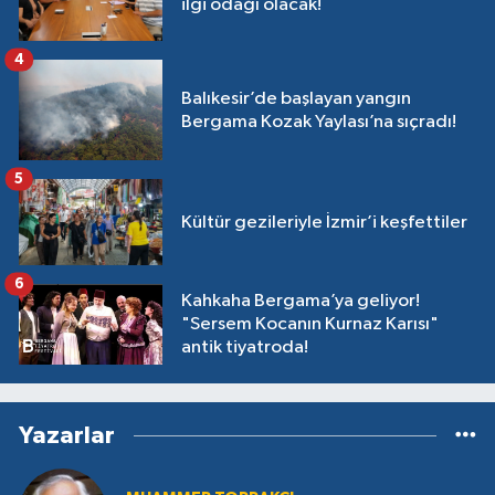
ilgi odağı olacak!
4
Balıkesir’de başlayan yangın
Bergama Kozak Yaylası’na sıçradı!
5
Kültür gezileriyle İzmir’i keşfettiler
6
Kahkaha Bergama’ya geliyor!
"Sersem Kocanın Kurnaz Karısı"
antik tiyatroda!
Yazarlar