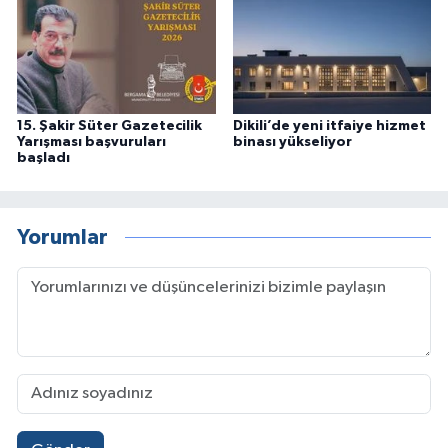
15. Şakir Süter Gazetecilik
Dikili’de yeni itfaiye hizmet
Yarışması başvuruları
binası yükseliyor
başladı
Yorumlar