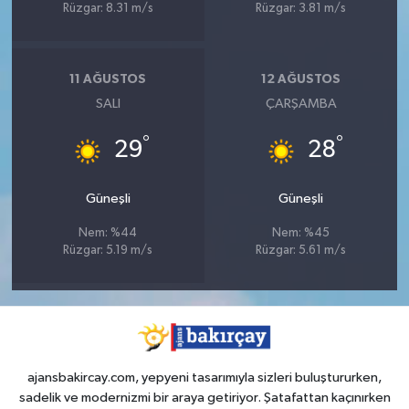
Rüzgar: 8.31 m/s
Rüzgar: 3.81 m/s
11 AĞUSTOS
12 AĞUSTOS
SALI
ÇARŞAMBA
°
°
29
28
Güneşli
Güneşli
Nem: %44
Nem: %45
Rüzgar: 5.19 m/s
Rüzgar: 5.61 m/s
ajansbakircay.com, yepyeni tasarımıyla sizleri buluştururken,
sadelik ve modernizmi bir araya getiriyor. Şatafattan kaçınırken