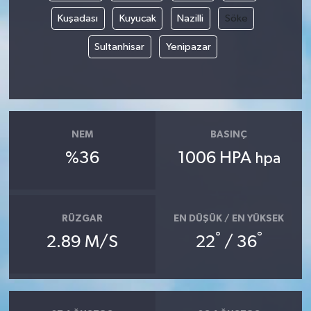
Kuşadası
Kuyucak
Nazilli
Söke
Sultanhisar
Yenipazar
NEM
BASINÇ
%36
1006 HPA
hpa
RÜZGAR
EN DÜŞÜK / EN YÜKSEK
°
°
2.89 M/S
22
/ 36