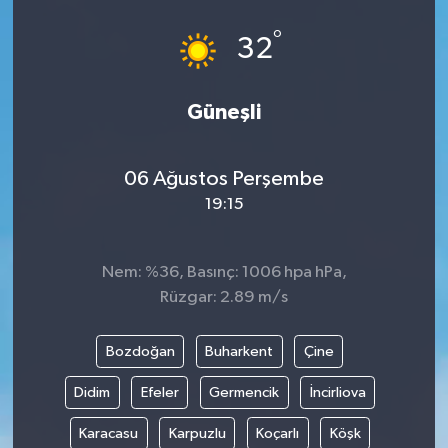
°
32
Güneşli
06 Ağustos Perşembe
19:15
Nem: %36, Basınç: 1006 hpa hPa,
Rüzgar: 2.89 m/s
Bozdoğan
Buharkent
Çine
Didim
Efeler
Germencik
İncirliova
Karacasu
Karpuzlu
Koçarlı
Köşk