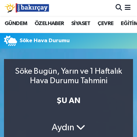
İzmir Nöbetçi Eczaneler
GÜNDEM
ÖZELHABER
SİYASET
ÇEVRE
EĞİTİ
İzmir Hava Durumu
Söke Hava Durumu
İzmir Namaz Vakitleri
İzmir Trafik Yoğunluk Haritası
Söke Bugün, Yarın ve 1 Haftalık
Hava Durumu Tahmini
Süper Lig Puan Durumu ve Fikstür
ŞU AN
Tüm Manşetler
Son Dakika Haberleri
Aydın
Haber Arşivi