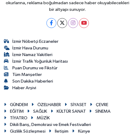
okurlarına, reklama boğulmadan sadece haber okuyabilecekleri
bir altyapı sunuyor.
İzmir Nöbetçi Eczaneler
İzmir Hava Durumu
İzmir Namaz Vakitleri
İzmir Trafik Yoğunluk Haritası
Puan Durumu ve Fikstür
Tüm Manşetler
Son Dakika Haberleri
Haber Arşivi
GÜNDEM
ÖZELHABER
SİYASET
ÇEVRE
EĞİTİM
SAĞLIK
KÜLTÜR SANAT
SİNEMA
TİYATRO
MÜZİK
Dikili Barış, Demokrasi ve Emek Festivalleri
Gizlilik Sözleşmesi
İletişim
Künye