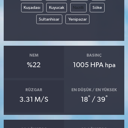
Kuşadası
Kuyucak
Nazilli
Söke
Sultanhisar
Yenipazar
NEM
BASINÇ
%22
1005 HPA
hpa
RÜZGAR
EN DÜŞÜK / EN YÜKSEK
°
°
3.31 M/S
18
/ 39