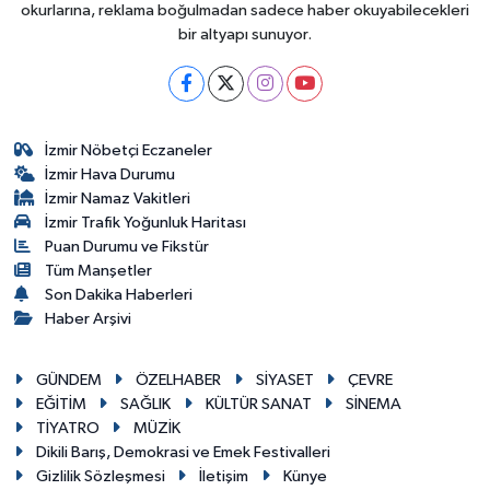
okurlarına, reklama boğulmadan sadece haber okuyabilecekleri
bir altyapı sunuyor.
İzmir Nöbetçi Eczaneler
İzmir Hava Durumu
İzmir Namaz Vakitleri
İzmir Trafik Yoğunluk Haritası
Puan Durumu ve Fikstür
Tüm Manşetler
Son Dakika Haberleri
Haber Arşivi
GÜNDEM
ÖZELHABER
SİYASET
ÇEVRE
EĞİTİM
SAĞLIK
KÜLTÜR SANAT
SİNEMA
TİYATRO
MÜZİK
Dikili Barış, Demokrasi ve Emek Festivalleri
Gizlilik Sözleşmesi
İletişim
Künye