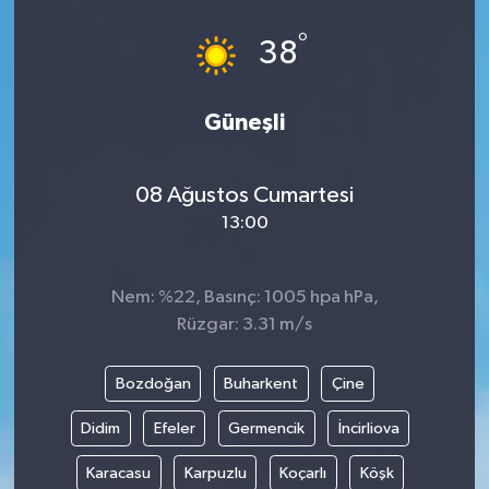
°
38
Güneşli
08 Ağustos Cumartesi
13:00
Nem: %22, Basınç: 1005 hpa hPa,
Rüzgar: 3.31 m/s
Bozdoğan
Buharkent
Çine
Didim
Efeler
Germencik
İncirliova
Karacasu
Karpuzlu
Koçarlı
Köşk