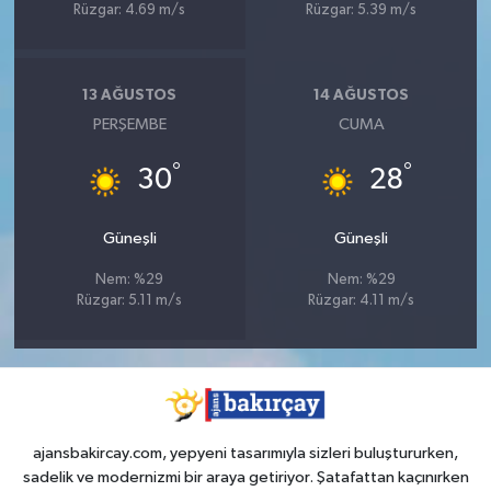
Rüzgar: 4.69 m/s
Rüzgar: 5.39 m/s
13 AĞUSTOS
14 AĞUSTOS
PERŞEMBE
CUMA
°
°
30
28
Güneşli
Güneşli
Nem: %29
Nem: %29
Rüzgar: 5.11 m/s
Rüzgar: 4.11 m/s
ajansbakircay.com, yepyeni tasarımıyla sizleri buluştururken,
sadelik ve modernizmi bir araya getiriyor. Şatafattan kaçınırken