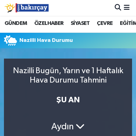
İzmir Nöbetçi Eczaneler
GÜNDEM
ÖZELHABER
SİYASET
ÇEVRE
EĞİTİ
İzmir Hava Durumu
Nazilli Hava Durumu
İzmir Namaz Vakitleri
İzmir Trafik Yoğunluk Haritası
Nazilli Bugün, Yarın ve 1 Haftalık
Hava Durumu Tahmini
Süper Lig Puan Durumu ve Fikstür
ŞU AN
Tüm Manşetler
Son Dakika Haberleri
Aydın
Haber Arşivi