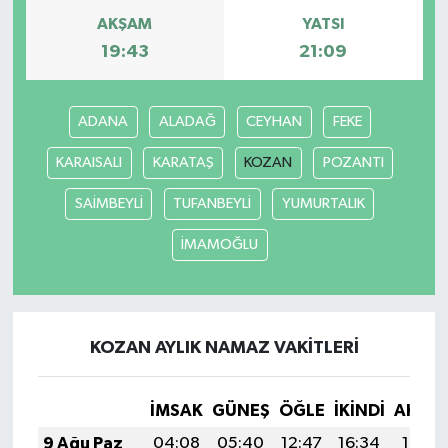
AKŞAM
YATSI
19:43
21:09
ADANA
ALADAĞ
CEYHAN
FEKE
KARAISALI
KARATAŞ
KOZAN
POZANTI
SAİMBEYLİ
TUFANBEYLİ
YUMURTALIK
İMAMOĞLU
KOZAN AYLIK NAMAZ VAKITLERI
İMSAK
GÜNEŞ
ÖĞLE
İKINDI
AKŞA
9 Ağu Paz
04:08
05:40
12:47
16:34
19:44