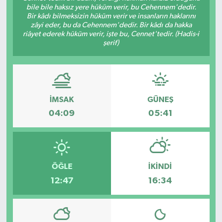
bile bile haksız yere hüküm verir, bu Cehennem'dedir.
Bir kâdı bilmeksizin hüküm verir ve insanların haklarını
zâyi eder, bu da Cehennem'dedir. Bir kâdı da hakka
riâyet ederek hüküm verir, işte bu, Cennet'tedir. (Hadis-i
şerif)
İMSAK
GÜNEŞ
04:09
05:41
ÖĞLE
İKINDI
12:47
16:34