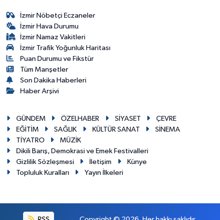
İzmir Nöbetçi Eczaneler
İzmir Hava Durumu
İzmir Namaz Vakitleri
İzmir Trafik Yoğunluk Haritası
Puan Durumu ve Fikstür
Tüm Manşetler
Son Dakika Haberleri
Haber Arşivi
GÜNDEM
ÖZELHABER
SİYASET
ÇEVRE
EĞİTİM
SAĞLIK
KÜLTÜR SANAT
SİNEMA
TİYATRO
MÜZİK
Dikili Barış, Demokrasi ve Emek Festivalleri
Gizlilik Sözleşmesi
İletişim
Künye
Topluluk Kuralları
Yayın İlkeleri
RSS
Copyright © 2026. Her hakkı saklıdır.