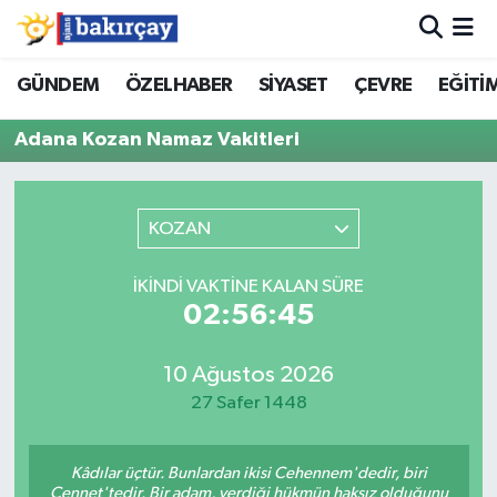
İzmir Nöbetçi Eczaneler
GÜNDEM
ÖZELHABER
SİYASET
ÇEVRE
EĞİTİ
Adana Kozan Namaz Vakitleri
İzmir Hava Durumu
İzmir Namaz Vakitleri
KOZAN
İzmir Trafik Yoğunluk Haritası
İKINDI VAKTINE KALAN SÜRE
Süper Lig Puan Durumu ve Fikstür
02:56:45
Tüm Manşetler
10 Ağustos 2026
27 Safer 1448
Son Dakika Haberleri
Kâdılar üçtür. Bunlardan ikisi Cehennem'dedir, biri
Haber Arşivi
Cennet'tedir. Bir adam, verdiği hükmün haksız olduğunu