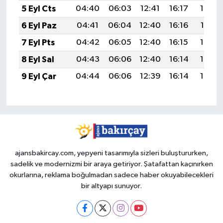
5 Eyl Cts
04:40
06:03
12:41
16:17
19:08
6 Eyl Paz
04:41
06:04
12:40
16:16
19:07
7 Eyl Pts
04:42
06:05
12:40
16:15
19:05
8 Eyl Sal
04:43
06:06
12:40
16:14
19:04
9 Eyl Çar
04:44
06:06
12:39
16:14
19:02
ajansbakircay.com, yepyeni tasarımıyla sizleri buluştururken,
sadelik ve modernizmi bir araya getiriyor. Şatafattan kaçınırken
okurlarına, reklama boğulmadan sadece haber okuyabilecekleri
bir altyapı sunuyor.