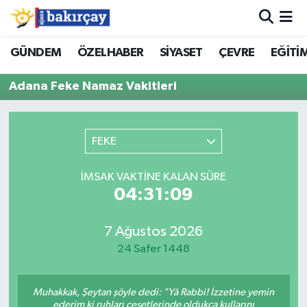
İzmir Nöbetçi Eczaneler
GÜNDEM
ÖZELHABER
SİYASET
ÇEVRE
EĞİTİ
Adana Feke Namaz Vakitleri
İzmir Hava Durumu
İzmir Namaz Vakitleri
FEKE
İzmir Trafik Yoğunluk Haritası
İMSAK VAKTINE KALAN SÜRE
Süper Lig Puan Durumu ve Fikstür
04:31:09
Tüm Manşetler
7 Ağustos 2026
24 Safer 1448
Son Dakika Haberleri
Muhakkak, Şeytan şöyle dedi: "Yâ Rabbi! İzzetine yemin
Haber Arşivi
ederim ki ruhları cesetlerinde oldukça kullarını