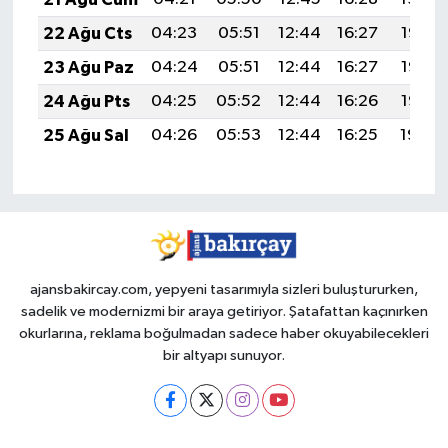
22 Ağu Cts
04:23
05:51
12:44
16:27
19:28
23 Ağu Paz
04:24
05:51
12:44
16:27
19:27
24 Ağu Pts
04:25
05:52
12:44
16:26
19:25
25 Ağu Sal
04:26
05:53
12:44
16:25
19:24
ajansbakircay.com, yepyeni tasarımıyla sizleri buluştururken,
sadelik ve modernizmi bir araya getiriyor. Şatafattan kaçınırken
okurlarına, reklama boğulmadan sadece haber okuyabilecekleri
bir altyapı sunuyor.