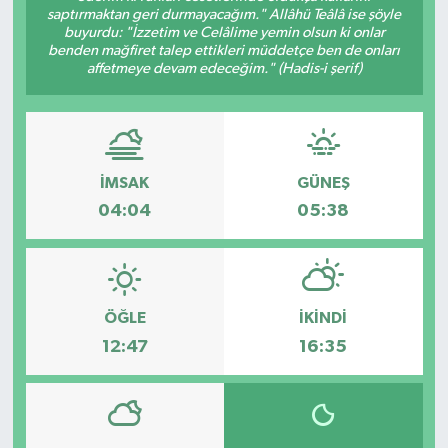
saptırmaktan geri durmayacağım." Allâhü Teâlâ ise şöyle
buyurdu: "İzzetim ve Celâlime yemin olsun ki onlar
benden mağfiret talep ettikleri müddetçe ben de onları
affetmeye devam edeceğim." (Hadis-i şerif)
İMSAK
GÜNEŞ
04:04
05:38
ÖĞLE
İKINDI
12:47
16:35