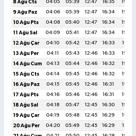
8 Ağu Cts
04:05
05:39
12:47
16:35
19:46
9 Ağu Paz
04:06
05:39
12:47
16:34
19:45
10 Ağu Pts
04:08
05:40
12:47
16:34
19:43
11 Ağu Sal
04:09
05:41
12:47
16:34
19:42
12 Ağu Çar
04:10
05:42
12:47
16:33
19:41
13 Ağu Per
04:11
05:43
12:46
16:33
19:40
14 Ağu Cum
04:13
05:44
12:46
16:32
19:39
15 Ağu Cts
04:14
05:45
12:46
16:32
19:37
16 Ağu Paz
04:15
05:45
12:46
16:31
19:36
17 Ağu Pts
04:16
05:46
12:46
16:31
19:35
18 Ağu Sal
04:18
05:47
12:45
16:30
19:34
19 Ağu Çar
04:19
05:48
12:45
16:29
19:32
20 Ağu Per
04:20
05:49
12:45
16:29
19:31
21 Ağu Cum
04:21
05:50
12:45
16:28
19:30