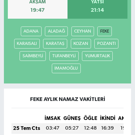
AKŞAM
YATSI
19:47
21:14
ADANA
ALADAĞ
CEYHAN
FEKE
KARAISALI
KARATAŞ
KOZAN
POZANTI
SAİMBEYLİ
TUFANBEYLİ
YUMURTALIK
İMAMOĞLU
FEKE AYLIK NAMAZ VAKITLERI
İMSAK
GÜNEŞ
ÖĞLE
İKINDI
AKŞA
25 Tem Cts
03:47
05:27
12:48
16:39
19:59