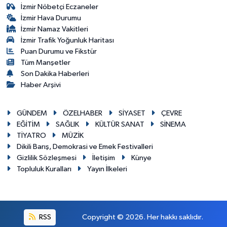
İzmir Nöbetçi Eczaneler
İzmir Hava Durumu
İzmir Namaz Vakitleri
İzmir Trafik Yoğunluk Haritası
Puan Durumu ve Fikstür
Tüm Manşetler
Son Dakika Haberleri
Haber Arşivi
GÜNDEM
ÖZELHABER
SİYASET
ÇEVRE
EĞİTİM
SAĞLIK
KÜLTÜR SANAT
SİNEMA
TİYATRO
MÜZİK
Dikili Barış, Demokrasi ve Emek Festivalleri
Gizlilik Sözleşmesi
İletişim
Künye
Topluluk Kuralları
Yayın İlkeleri
RSS
Copyright © 2026. Her hakkı saklıdır.