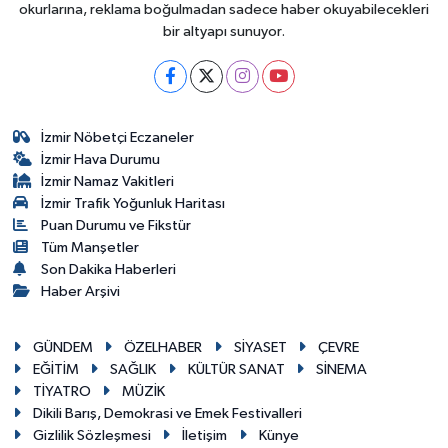
okurlarına, reklama boğulmadan sadece haber okuyabilecekleri
bir altyapı sunuyor.
İzmir Nöbetçi Eczaneler
İzmir Hava Durumu
İzmir Namaz Vakitleri
İzmir Trafik Yoğunluk Haritası
Puan Durumu ve Fikstür
Tüm Manşetler
Son Dakika Haberleri
Haber Arşivi
GÜNDEM
ÖZELHABER
SİYASET
ÇEVRE
EĞİTİM
SAĞLIK
KÜLTÜR SANAT
SİNEMA
TİYATRO
MÜZİK
Dikili Barış, Demokrasi ve Emek Festivalleri
Gizlilik Sözleşmesi
İletişim
Künye