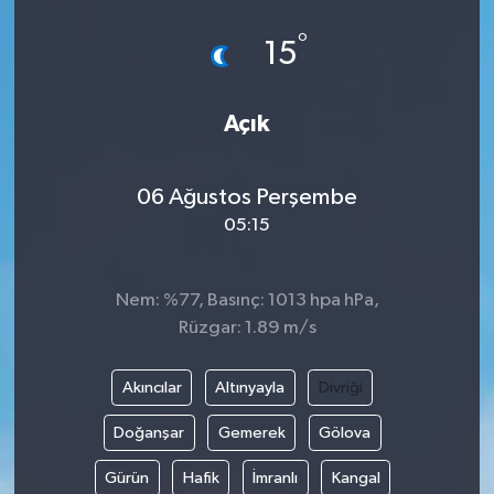
°
15
Açık
06 Ağustos Perşembe
05:15
Nem: %77, Basınç: 1013 hpa hPa,
Rüzgar: 1.89 m/s
Akıncılar
Altınyayla
Divriği
Doğanşar
Gemerek
Gölova
Gürün
Hafik
İmranlı
Kangal