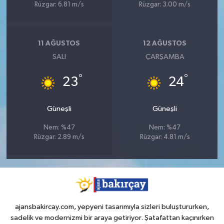
Rüzgar: 6.81 m/s
Rüzgar: 3.00 m/s
11 AĞUSTOS
12 AĞUSTOS
SALI
ÇARŞAMBA
°
°
23
24
Güneşli
Güneşli
Nem: %47
Nem: %47
Rüzgar: 2.89 m/s
Rüzgar: 4.81 m/s
ajansbakircay.com, yepyeni tasarımıyla sizleri buluştururken,
sadelik ve modernizmi bir araya getiriyor. Şatafattan kaçınırken