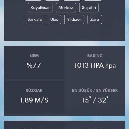
Koyulhisar
Merkez
Suşehri
Şarkışla
Ulaş
Yıldızeli
Zara
NEM
BASINÇ
%77
1013 HPA
hpa
RÜZGAR
EN DÜŞÜK / EN YÜKSEK
°
°
1.89 M/S
15
/ 32