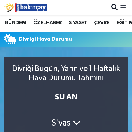
İzmir Nöbetçi Eczaneler
GÜNDEM
ÖZELHABER
SİYASET
ÇEVRE
EĞİTİ
İzmir Hava Durumu
Divriği Hava Durumu
İzmir Namaz Vakitleri
İzmir Trafik Yoğunluk Haritası
Divriği Bugün, Yarın ve 1 Haftalık
Hava Durumu Tahmini
Süper Lig Puan Durumu ve Fikstür
ŞU AN
Tüm Manşetler
Son Dakika Haberleri
Sivas
Haber Arşivi