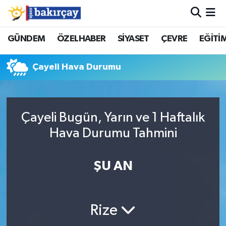
İzmir Nöbetçi Eczaneler
GÜNDEM
ÖZELHABER
SİYASET
ÇEVRE
EĞİTİ
İzmir Hava Durumu
Çayeli Hava Durumu
İzmir Namaz Vakitleri
İzmir Trafik Yoğunluk Haritası
Çayeli Bugün, Yarın ve 1 Haftalık
Hava Durumu Tahmini
Süper Lig Puan Durumu ve Fikstür
ŞU AN
Tüm Manşetler
Son Dakika Haberleri
Rize
Haber Arşivi