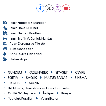
İzmir Nöbetçi Eczaneler
İzmir Hava Durumu
İzmir Namaz Vakitleri
İzmir Trafik Yoğunluk Haritası
Puan Durumu ve Fikstür
Tüm Manşetler
Son Dakika Haberleri
Haber Arşivi
GÜNDEM
ÖZELHABER
SİYASET
ÇEVRE
EĞİTİM
SAĞLIK
KÜLTÜR SANAT
SİNEMA
TİYATRO
MÜZİK
Dikili Barış, Demokrasi ve Emek Festivalleri
Gizlilik Sözleşmesi
İletişim
Künye
Topluluk Kuralları
Yayın İlkeleri