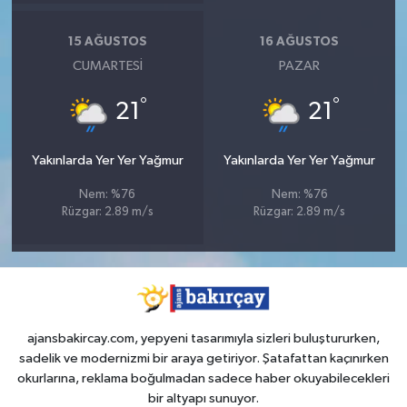
15 AĞUSTOS
16 AĞUSTOS
CUMARTESI
PAZAR
°
°
21
21
Yakınlarda Yer Yer Yağmur
Yakınlarda Yer Yer Yağmur
Nem: %76
Nem: %76
Rüzgar: 2.89 m/s
Rüzgar: 2.89 m/s
ajansbakircay.com, yepyeni tasarımıyla sizleri buluştururken,
sadelik ve modernizmi bir araya getiriyor. Şatafattan kaçınırken
okurlarına, reklama boğulmadan sadece haber okuyabilecekleri
bir altyapı sunuyor.