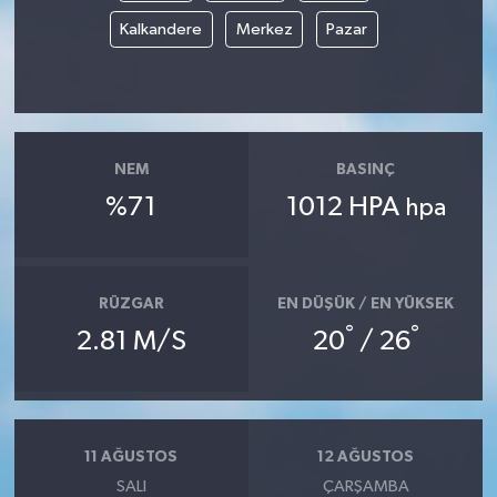
Kalkandere
Merkez
Pazar
NEM
BASINÇ
%71
1012 HPA
hpa
RÜZGAR
EN DÜŞÜK / EN YÜKSEK
°
°
2.81 M/S
20
/ 26
11 AĞUSTOS
12 AĞUSTOS
SALI
ÇARŞAMBA