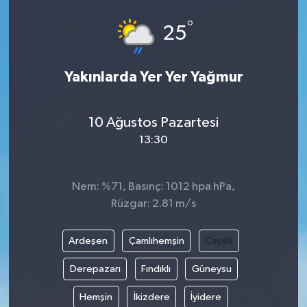
°
25
Yakınlarda Yer Yer Yağmur
10 Ağustos Pazartesi
13:30
Nem: %71, Basınç: 1012 hpa hPa,
Rüzgar: 2.81 m/s
Ardeşen
Çamlıhemşin
Çayeli
Derepazarı
Fındıklı
Güneysu
Hemşin
İkizdere
İyidere