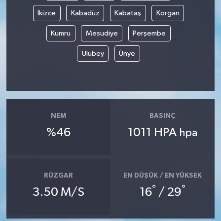
İkizce
Kabadüz
Kabataş
Korgan
Kumru
Mesudiye
Perşembe
Ulubey
Ünye
NEM
BASINÇ
%46
1011 HPA
hpa
RÜZGAR
EN DÜŞÜK / EN YÜKSEK
°
°
3.50 M/S
16
/ 29