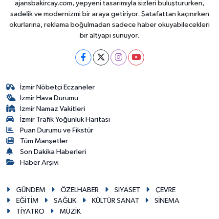
ajansbakircay.com, yepyeni tasarımıyla sizleri buluştururken,
sadelik ve modernizmi bir araya getiriyor. Şatafattan kaçınırken
okurlarına, reklama boğulmadan sadece haber okuyabilecekleri
bir altyapı sunuyor.
İzmir Nöbetçi Eczaneler
İzmir Hava Durumu
İzmir Namaz Vakitleri
İzmir Trafik Yoğunluk Haritası
Puan Durumu ve Fikstür
Tüm Manşetler
Son Dakika Haberleri
Haber Arşivi
GÜNDEM
ÖZELHABER
SİYASET
ÇEVRE
EĞİTİM
SAĞLIK
KÜLTÜR SANAT
SİNEMA
TİYATRO
MÜZİK