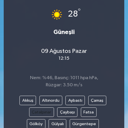
°
28
Güneşli
09 Ağustos Pazar
12:15
Nem: %46, Basınç: 1011 hpa hPa,
Rüzgar: 3.50 m/s
Akkuş
Altınordu
Aybastı
Çamaş
Çatalpınar
Çaybaşı
Fatsa
Gölköy
Gülyalı
Gürgentepe