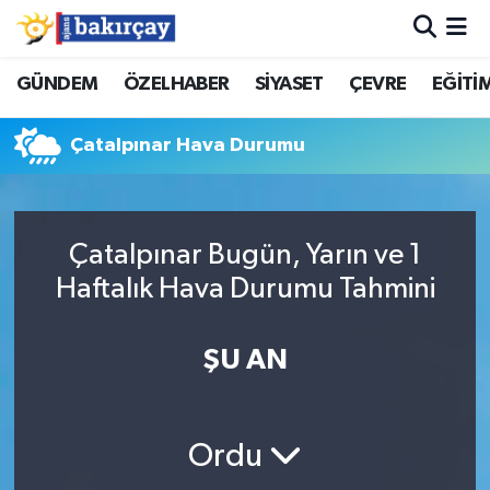
İzmir Nöbetçi Eczaneler
GÜNDEM
ÖZELHABER
SİYASET
ÇEVRE
EĞİTİ
İzmir Hava Durumu
Çatalpınar Hava Durumu
İzmir Namaz Vakitleri
İzmir Trafik Yoğunluk Haritası
Çatalpınar Bugün, Yarın ve 1
Haftalık Hava Durumu Tahmini
Süper Lig Puan Durumu ve Fikstür
ŞU AN
Tüm Manşetler
Son Dakika Haberleri
Ordu
Haber Arşivi