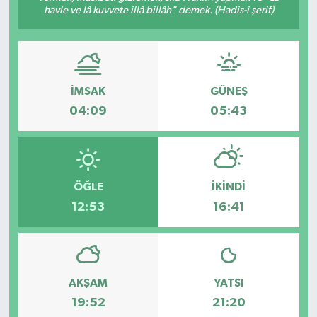
havle ve lâ kuvvete illâ billâh" demek. (Hadis-i şerif)
İMSAK
GÜNEŞ
04:09
05:43
ÖĞLE
İKINDI
12:53
16:41
AKŞAM
YATSI
19:52
21:20