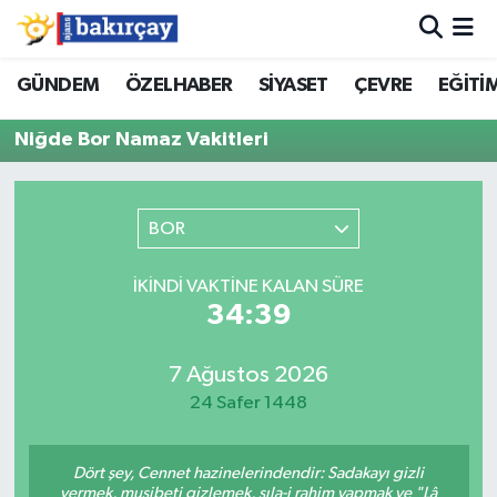
İzmir Nöbetçi Eczaneler
GÜNDEM
ÖZELHABER
SİYASET
ÇEVRE
EĞİTİ
Niğde Bor Namaz Vakitleri
İzmir Hava Durumu
İzmir Namaz Vakitleri
BOR
İzmir Trafik Yoğunluk Haritası
İKINDI VAKTINE KALAN SÜRE
Süper Lig Puan Durumu ve Fikstür
34:39
Tüm Manşetler
7 Ağustos 2026
24 Safer 1448
Son Dakika Haberleri
Dört şey, Cennet hazinelerindendir: Sadakayı gizli
Haber Arşivi
vermek, musibeti gizlemek, sıla-i rahim yapmak ve "Lâ