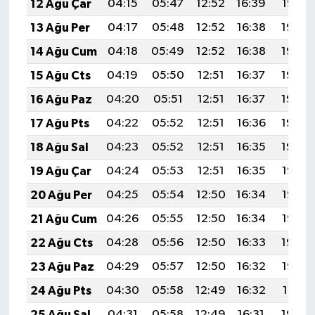
12 Ağu Çar
04:15
05:47
12:52
16:39
19:47
13 Ağu Per
04:17
05:48
12:52
16:38
19:45
14 Ağu Cum
04:18
05:49
12:52
16:38
19:44
15 Ağu Cts
04:19
05:50
12:51
16:37
19:43
16 Ağu Paz
04:20
05:51
12:51
16:37
19:42
17 Ağu Pts
04:22
05:52
12:51
16:36
19:40
18 Ağu Sal
04:23
05:52
12:51
16:35
19:39
19 Ağu Çar
04:24
05:53
12:51
16:35
19:38
20 Ağu Per
04:25
05:54
12:50
16:34
19:36
21 Ağu Cum
04:26
05:55
12:50
16:34
19:35
22 Ağu Cts
04:28
05:56
12:50
16:33
19:34
23 Ağu Paz
04:29
05:57
12:50
16:32
19:32
24 Ağu Pts
04:30
05:58
12:49
16:32
19:31
25 Ağu Sal
04:31
05:58
12:49
16:31
19:30