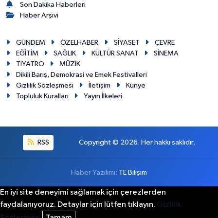
Son Dakika Haberleri
Haber Arşivi
GÜNDEM
ÖZELHABER
SİYASET
ÇEVRE
EĞİTİM
SAĞLIK
KÜLTÜR SANAT
SİNEMA
TİYATRO
MÜZİK
Dikili Barış, Demokrasi ve Emek Festivalleri
Gizlilik Sözleşmesi
İletişim
Künye
Topluluk Kuralları
Yayın İlkeleri
RSS
Copyright © 2026. Her hakkı saklıdır.
Haber Yazılımı:
TE Bilişim
En iyi site deneyimi sağlamak için çerezlerden
faydalanıyoruz. Detaylar için lütfen tıklayın.
Gizlilik
Sözleşmesi
Tamam