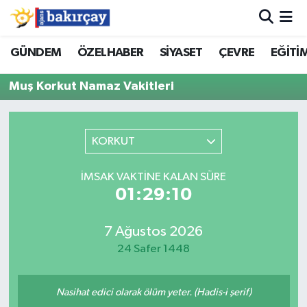
İzmir Nöbetçi Eczaneler
GÜNDEM
ÖZELHABER
SİYASET
ÇEVRE
EĞİTİ
Muş Korkut Namaz Vakitleri
İzmir Hava Durumu
İzmir Namaz Vakitleri
KORKUT
İzmir Trafik Yoğunluk Haritası
İMSAK VAKTINE KALAN SÜRE
Süper Lig Puan Durumu ve Fikstür
01:29:10
Tüm Manşetler
7 Ağustos 2026
24 Safer 1448
Son Dakika Haberleri
Nasihat edici olarak ölüm yeter. (Hadis-i şerif)
Haber Arşivi