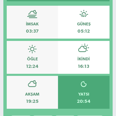
İMSAK
GÜNEŞ
03:37
05:12
ÖĞLE
İKINDI
12:24
16:13
AKŞAM
YATSI
19:25
20:54