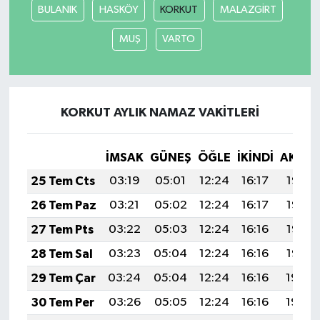
BULANIK
HASKÖY
KORKUT
MALAZGİRT
MUŞ
VARTO
KORKUT AYLIK NAMAZ VAKITLERI
İMSAK
GÜNEŞ
ÖĞLE
İKINDI
AKŞA
25 Tem Cts
03:19
05:01
12:24
16:17
19:38
26 Tem Paz
03:21
05:02
12:24
16:17
19:37
27 Tem Pts
03:22
05:03
12:24
16:16
19:36
28 Tem Sal
03:23
05:04
12:24
16:16
19:35
29 Tem Çar
03:24
05:04
12:24
16:16
19:34
30 Tem Per
03:26
05:05
12:24
16:16
19:34