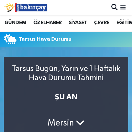
İzmir Nöbetçi Eczaneler
GÜNDEM
ÖZELHABER
SİYASET
ÇEVRE
EĞİTİ
İzmir Hava Durumu
Tarsus Hava Durumu
İzmir Namaz Vakitleri
İzmir Trafik Yoğunluk Haritası
Tarsus Bugün, Yarın ve 1 Haftalık
Hava Durumu Tahmini
Süper Lig Puan Durumu ve Fikstür
ŞU AN
Tüm Manşetler
Son Dakika Haberleri
Mersin
Haber Arşivi