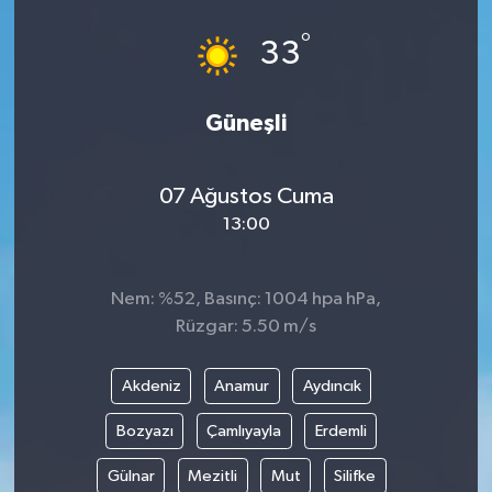
°
33
Güneşli
07 Ağustos Cuma
13:00
Nem: %52, Basınç: 1004 hpa hPa,
Rüzgar: 5.50 m/s
Akdeniz
Anamur
Aydıncık
Bozyazı
Çamlıyayla
Erdemli
Gülnar
Mezitli
Mut
Silifke