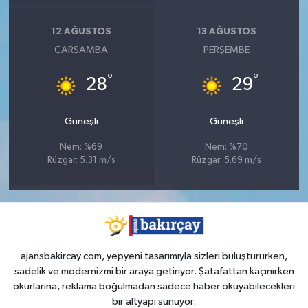
12 AĞUSTOS
13 AĞUSTOS
ÇARŞAMBA
PERŞEMBE
°
°
28
29
Güneşli
Güneşli
Nem: %69
Nem: %70
Rüzgar: 5.31 m/s
Rüzgar: 5.69 m/s
ajansbakircay.com, yepyeni tasarımıyla sizleri buluştururken,
sadelik ve modernizmi bir araya getiriyor. Şatafattan kaçınırken
okurlarına, reklama boğulmadan sadece haber okuyabilecekleri
bir altyapı sunuyor.