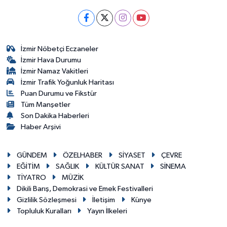
İzmir Nöbetçi Eczaneler
İzmir Hava Durumu
İzmir Namaz Vakitleri
İzmir Trafik Yoğunluk Haritası
Puan Durumu ve Fikstür
Tüm Manşetler
Son Dakika Haberleri
Haber Arşivi
GÜNDEM
ÖZELHABER
SİYASET
ÇEVRE
EĞİTİM
SAĞLIK
KÜLTÜR SANAT
SİNEMA
TİYATRO
MÜZİK
Dikili Barış, Demokrasi ve Emek Festivalleri
Gizlilik Sözleşmesi
İletişim
Künye
Topluluk Kuralları
Yayın İlkeleri