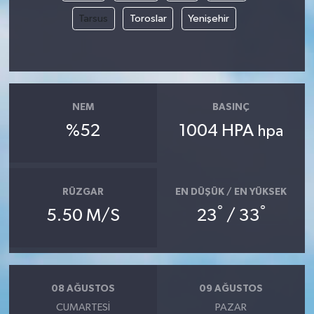
Tarsus
Toroslar
Yenişehir
NEM
BASINÇ
%52
1004 HPA
hpa
RÜZGAR
EN DÜŞÜK / EN YÜKSEK
°
°
5.50 M/S
23
/ 33
08 AĞUSTOS
09 AĞUSTOS
CUMARTESI
PAZAR