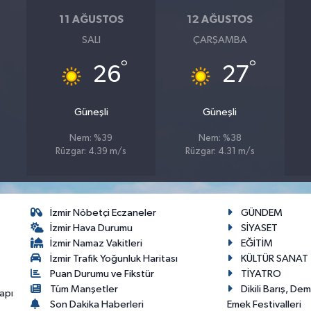
11 AĞUSTOS
12 AĞUSTOS
SALI
ÇARŞAMBA
°
°
26
27
Güneşli
Güneşli
Nem: %39
Nem: %38
Rüzgar: 4.39 m/s
Rüzgar: 4.31 m/s
İzmir Nöbetçi Eczaneler
GÜNDEM
İzmir Hava Durumu
SİYASET
İzmir Namaz Vakitleri
EĞİTİM
İzmir Trafik Yoğunluk Haritası
KÜLTÜR SANAT
Puan Durumu ve Fikstür
TİYATRO
Tüm Manşetler
Dikili Barış, De
apı
Son Dakika Haberleri
Emek Festivalleri