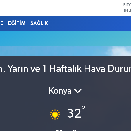
BIT
64.
DO
47,
RE
EĞİTİM
SAĞLIK
EU
55,
STE
64,
GRA
666
BİS
n, Yarın ve 1 Haftalık Hava Dur
13.
Konya
°
32