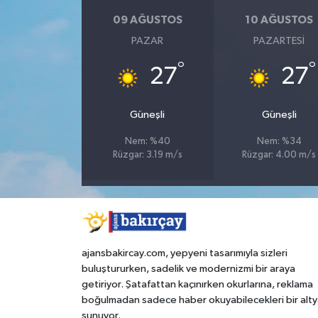
09 AĞUSTOS
10 AĞUSTOS
PAZAR
PAZARTESI
°
°
27
27
Güneşli
Güneşli
Nem: %40
Nem: %34
Rüzgar: 3.19 m/s
Rüzgar: 4.00 m/s
ajansbakircay.com, yepyeni tasarımıyla sizleri
buluştururken, sadelik ve modernizmi bir araya
getiriyor. Şatafattan kaçınırken okurlarına, reklama
boğulmadan sadece haber okuyabilecekleri bir alty
sunuyor.