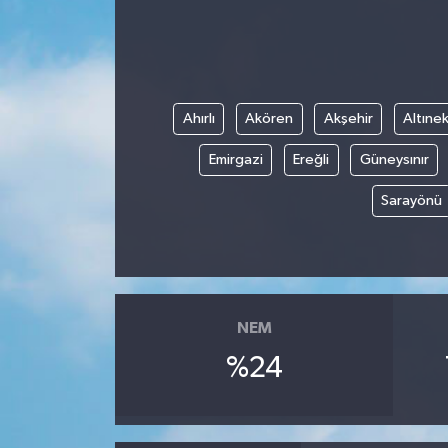
Ahırlı
Akören
Akşehir
Altınek
Emirgazi
Ereğli
Güneysınır
Sarayönü
NEM
%24