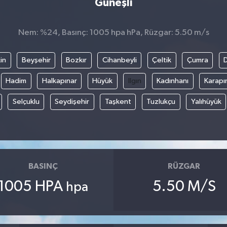
Güneşli
Nem: %24, Basınç: 1005 hpa hPa, Rüzgar: 5.50 m/s
in
Beyşehir
Bozkır
Cihanbeyli
Çeltik
Çumra
Hadim
Halkapınar
Hüyük
Ilgın
Kadınhanı
Karapı
Selçuklu
Seydişehir
Taşkent
Tuzlukçu
Yalıhüyük
BASINÇ
RÜZGAR
1005 HPA
5.50 M/S
hpa