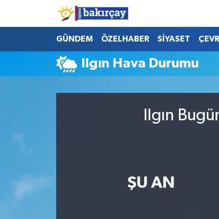
İzmir Nöbetçi Eczaneler
GÜNDEM
ÖZELHABER
SİYASET
ÇEV
Ilgın Hava Durumu
İzmir Hava Durumu
İzmir Namaz Vakitleri
Ilgın Bugü
İzmir Trafik Yoğunluk Haritası
Süper Lig Puan Durumu ve Fikstür
Tüm Manşetler
ŞU AN
Son Dakika Haberleri
Haber Arşivi