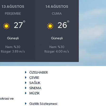
13 AĞUSTOS
14 AĞUSTOS
PERŞEMBE
CUMA
°
°
27
26
Güneşli
Güneşli
Nem: %30
Nem: %30
Rüzgar: 3.89 m/s
Rüzgar: 4.00 m/s
ÖZELHABER
ÇEVRE
SAĞLIK
SİNEMA
MÜZİK
mokrasi ve
Gizlilik Sözleşmesi