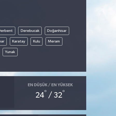
Derbent
Derebucak
Doğanhisar
nar
Karatay
Kulu
Meram
Yunak
EN DÜŞÜK / EN YÜKSEK
°
°
24
/ 32