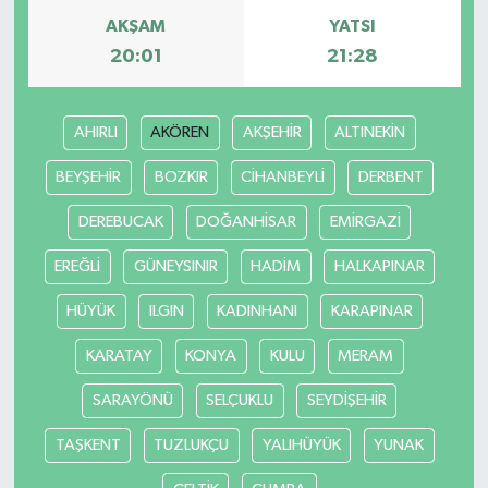
AKŞAM
YATSI
20:01
21:28
AHIRLI
AKÖREN
AKŞEHİR
ALTINEKİN
BEYŞEHİR
BOZKIR
CİHANBEYLİ
DERBENT
DEREBUCAK
DOĞANHİSAR
EMİRGAZİ
EREĞLİ
GÜNEYSINIR
HADİM
HALKAPINAR
HÜYÜK
ILGIN
KADINHANI
KARAPINAR
KARATAY
KONYA
KULU
MERAM
SARAYÖNÜ
SELÇUKLU
SEYDİŞEHİR
TAŞKENT
TUZLUKÇU
YALIHÜYÜK
YUNAK