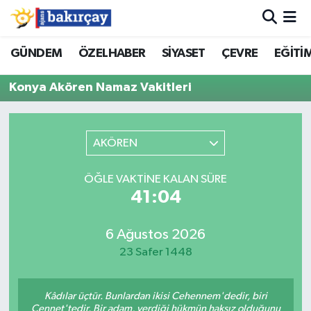
İzmir Nöbetçi Eczaneler
GÜNDEM
ÖZELHABER
SİYASET
ÇEVRE
EĞİTİ
Konya Akören Namaz Vakitleri
İzmir Hava Durumu
İzmir Namaz Vakitleri
AKÖREN
İzmir Trafik Yoğunluk Haritası
ÖĞLE VAKTINE KALAN SÜRE
Süper Lig Puan Durumu ve Fikstür
41:04
Tüm Manşetler
6 Ağustos 2026
23 Safer 1448
Son Dakika Haberleri
Kâdılar üçtür. Bunlardan ikisi Cehennem'dedir, biri
Haber Arşivi
Cennet'tedir. Bir adam, verdiği hükmün haksız olduğunu