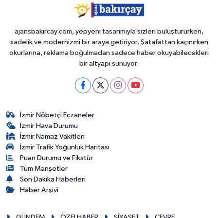
ajansbakircay.com, yepyeni tasarımıyla sizleri buluştururken,
sadelik ve modernizmi bir araya getiriyor. Şatafattan kaçınırken
okurlarına, reklama boğulmadan sadece haber okuyabilecekleri
bir altyapı sunuyor.
İzmir Nöbetçi Eczaneler
İzmir Hava Durumu
İzmir Namaz Vakitleri
İzmir Trafik Yoğunluk Haritası
Puan Durumu ve Fikstür
Tüm Manşetler
Son Dakika Haberleri
Haber Arşivi
GÜNDEM
ÖZELHABER
SİYASET
ÇEVRE