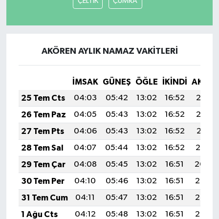
ÇELTİK
ÇUMRA
AKÖREN AYLIK NAMAZ VAKITLERI
İMSAK
GÜNEŞ
ÖĞLE
İKINDI
AKŞA
25 Tem Cts
04:03
05:42
13:02
16:52
20:12
26 Tem Paz
04:05
05:43
13:02
16:52
20:12
27 Tem Pts
04:06
05:43
13:02
16:52
20:11
28 Tem Sal
04:07
05:44
13:02
16:52
20:10
29 Tem Çar
04:08
05:45
13:02
16:51
20:09
30 Tem Per
04:10
05:46
13:02
16:51
20:08
31 Tem Cum
04:11
05:47
13:02
16:51
20:07
1 Ağu Cts
04:12
05:48
13:02
16:51
20:06