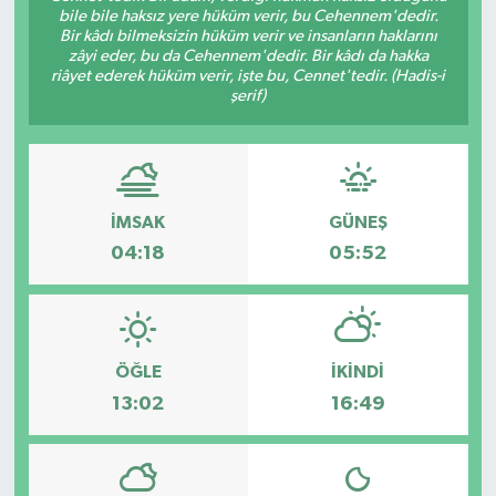
bile bile haksız yere hüküm verir, bu Cehennem'dedir.
Bir kâdı bilmeksizin hüküm verir ve insanların haklarını
zâyi eder, bu da Cehennem'dedir. Bir kâdı da hakka
riâyet ederek hüküm verir, işte bu, Cennet'tedir. (Hadis-i
şerif)
İMSAK
GÜNEŞ
04:18
05:52
ÖĞLE
İKINDI
13:02
16:49