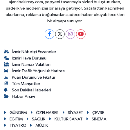
ajansbakircay.com, yepyeni tasarımıyla sizleri buluştururken,
sadelik ve modernizmi bir araya getiriyor. Şatafattan kaçınırken
okurlarına, reklama boğulmadan sadece haber okuyabilecekleri
bir altyapı sunuyor.
İzmir Nöbetçi Eczaneler
İzmir Hava Durumu
İzmir Namaz Vakitleri
İzmir Trafik Yoğunluk Haritası
Puan Durumu ve Fikstür
Tüm Manşetler
Son Dakika Haberleri
Haber Arşivi
GÜNDEM
ÖZELHABER
SİYASET
ÇEVRE
EĞİTİM
SAĞLIK
KÜLTÜR SANAT
SİNEMA
TİYATRO
MÜZİK