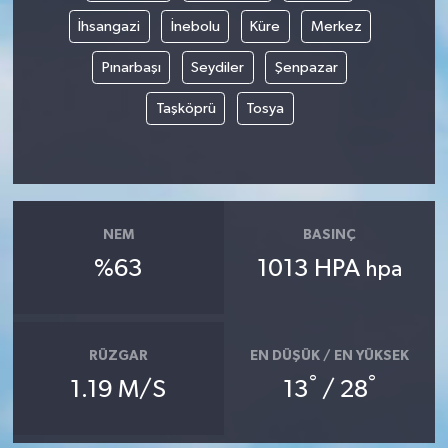
İhsangazi
İnebolu
Küre
Merkez
Pınarbaşı
Seydiler
Şenpazar
Taşköprü
Tosya
NEM
BASINÇ
%63
1013 HPA
hpa
RÜZGAR
EN DÜŞÜK / EN YÜKSEK
°
°
1.19 M/S
13
/ 28