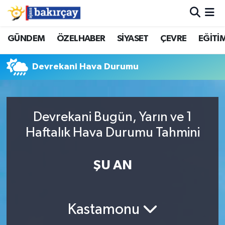
İzmir Nöbetçi Eczaneler
GÜNDEM
ÖZELHABER
SİYASET
ÇEVRE
EĞİTİ
İzmir Hava Durumu
Devrekani Hava Durumu
İzmir Namaz Vakitleri
İzmir Trafik Yoğunluk Haritası
Devrekani Bugün, Yarın ve 1
Haftalık Hava Durumu Tahmini
Süper Lig Puan Durumu ve Fikstür
ŞU AN
Tüm Manşetler
Son Dakika Haberleri
Kastamonu
Haber Arşivi