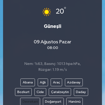
°
20
Güneşli
09 Ağustos Pazar
08:00
Nem: %63, Basınç: 1013 hpa hPa,
Rüzgar: 1.19 m/s
Abana
Ağlı
Araç
Azdavay
Bozkurt
Cide
Çatalzeytin
Daday
Devrekani
Doğanyurt
Hanönü