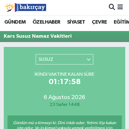
İzmir Nöbetçi Eczaneler
GÜNDEM
ÖZELHABER
SİYASET
ÇEVRE
EĞİTİ
Kars Susuz Namaz Vakitleri
İzmir Hava Durumu
İzmir Namaz Vakitleri
SUSUZ
İzmir Trafik Yoğunluk Haritası
İKINDI VAKTINE KALAN SÜRE
Süper Lig Puan Durumu ve Fikstür
01:17:58
Tüm Manşetler
6 Ağustos 2026
23 Safer 1448
Son Dakika Haberleri
Gördün mü o kimseyi ki: Dini inkâr eder. Yetimi itip kakan
Haber Arşivi
işte odur. Ve (o kimse) yoksula yemek yedirilmesi için