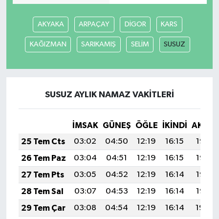
AKYAKA
ARPAÇAY
DİGOR
KARS
KAĞIZMAN
SARIKAMIŞ
SELİM
SUSUZ
SUSUZ AYLIK NAMAZ VAKITLERI
İMSAK
GÜNEŞ
ÖĞLE
İKINDI
AKŞA
25 Tem Cts
03:02
04:50
12:19
16:15
19:38
26 Tem Paz
03:04
04:51
12:19
16:15
19:37
27 Tem Pts
03:05
04:52
12:19
16:14
19:36
28 Tem Sal
03:07
04:53
12:19
16:14
19:35
29 Tem Çar
03:08
04:54
12:19
16:14
19:34