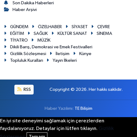
Son Dakika Haberleri
Haber Arşivi
GÜNDEM
ÖZELHABER
SİYASET
ÇEVRE
EĞİTİM
SAĞLIK
KÜLTÜR SANAT
SİNEMA
TİYATRO
MÜZİK
Dikili Barış, Demokrasi ve Emek Festivalleri
Gizlilik Sözleşmesi
İletişim
Künye
Topluluk Kuralları
Yayın İlkeleri
RSS
Copyright © 2026. Her hakkı saklıdır.
Haber Yazılımı:
TE Bilişim
En iyi site deneyimi sağlamak için çerezlerden
faydalanıyoruz. Detaylar için lütfen tıklayın.
Gizlilik
Sözleşmesi
Tamam