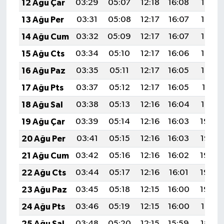
12 Ağu Çar
03:29
05:07
12:18
16:08
19:18
13 Ağu Per
03:31
05:08
12:17
16:07
19:17
14 Ağu Cum
03:32
05:09
12:17
16:07
19:15
15 Ağu Cts
03:34
05:10
12:17
16:06
19:14
16 Ağu Paz
03:35
05:11
12:17
16:05
19:12
17 Ağu Pts
03:37
05:12
12:17
16:05
19:11
18 Ağu Sal
03:38
05:13
12:16
16:04
19:10
19 Ağu Çar
03:39
05:14
12:16
16:03
19:08
20 Ağu Per
03:41
05:15
12:16
16:03
19:07
21 Ağu Cum
03:42
05:16
12:16
16:02
19:05
22 Ağu Cts
03:44
05:17
12:16
16:01
19:04
23 Ağu Paz
03:45
05:18
12:15
16:00
19:02
24 Ağu Pts
03:46
05:19
12:15
16:00
19:01
25 Ağu Sal
03:48
05:20
12:15
15:59
18:59