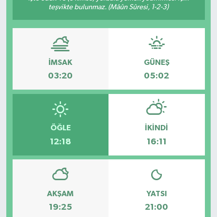
teşvikte bulunmaz. (Mâûn Sûresi, 1-2-3)
İMSAK
GÜNEŞ
03:20
05:02
ÖĞLE
İKINDI
12:18
16:11
AKŞAM
YATSI
19:25
21:00