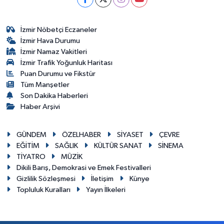
İzmir Nöbetçi Eczaneler
İzmir Hava Durumu
İzmir Namaz Vakitleri
İzmir Trafik Yoğunluk Haritası
Puan Durumu ve Fikstür
Tüm Manşetler
Son Dakika Haberleri
Haber Arşivi
GÜNDEM
ÖZELHABER
SİYASET
ÇEVRE
EĞİTİM
SAĞLIK
KÜLTÜR SANAT
SİNEMA
TİYATRO
MÜZİK
Dikili Barış, Demokrasi ve Emek Festivalleri
Gizlilik Sözleşmesi
İletişim
Künye
Topluluk Kuralları
Yayın İlkeleri