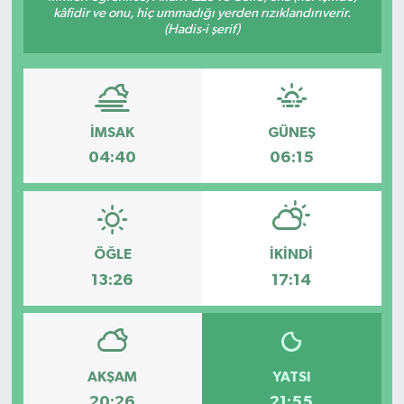
kâfidir ve onu, hiç ummadığı yerden rızıklandırıverir.
(Hadis-i şerif)
İMSAK
GÜNEŞ
04:40
06:15
ÖĞLE
İKINDI
13:26
17:14
AKŞAM
YATSI
20:26
21:55