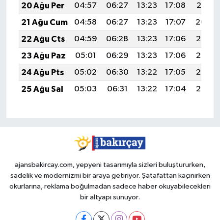
20 Ağu Per
04:57
06:27
13:23
17:08
20:10
21 Ağu Cum
04:58
06:27
13:23
17:07
20:09
22 Ağu Cts
04:59
06:28
13:23
17:06
20:07
23 Ağu Paz
05:01
06:29
13:23
17:06
20:06
24 Ağu Pts
05:02
06:30
13:22
17:05
20:05
25 Ağu Sal
05:03
06:31
13:22
17:04
20:03
ajansbakircay.com, yepyeni tasarımıyla sizleri buluştururken,
sadelik ve modernizmi bir araya getiriyor. Şatafattan kaçınırken
okurlarına, reklama boğulmadan sadece haber okuyabilecekleri
bir altyapı sunuyor.