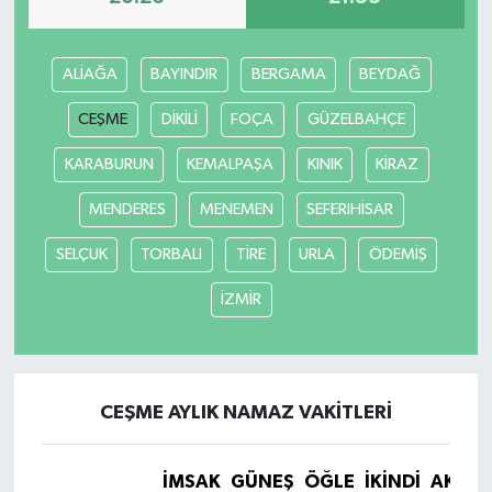
ALİAĞA
BAYINDIR
BERGAMA
BEYDAĞ
CEŞME
DİKİLİ
FOÇA
GÜZELBAHÇE
KARABURUN
KEMALPAŞA
KINIK
KİRAZ
MENDERES
MENEMEN
SEFERIHİSAR
SELÇUK
TORBALI
TİRE
URLA
ÖDEMİŞ
İZMİR
CEŞME AYLIK NAMAZ VAKITLERI
İMSAK
GÜNEŞ
ÖĞLE
İKINDI
AKŞA