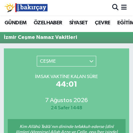
İzmir Nöbetçi Eczaneler
GÜNDEM
ÖZELHABER
SİYASET
ÇEVRE
EĞİTİ
İzmir Ceşme Namaz Vakitleri
İzmir Hava Durumu
İzmir Namaz Vakitleri
CEŞME
İzmir Trafik Yoğunluk Haritası
İMSAK VAKTINE KALAN SÜRE
Süper Lig Puan Durumu ve Fikstür
44:01
Tüm Manşetler
7 Ağustos 2026
24 Safer 1448
Son Dakika Haberleri
Kim Allâhü Teâlâ'nın dininde tefakkuh ederse (dînî
Haber Arşivi
ilimleri öğrenirse) Allah Azze ve Celle, ona (her işinde)