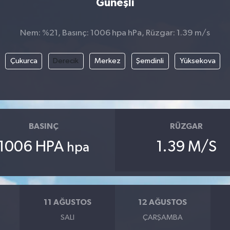
Güneşli
Nem: %21, Basınç: 1006 hpa hPa, Rüzgar: 1.39 m/s
Çukurca
Derecik
Merkez
Şemdinli
Yüksekova
BASINÇ
RÜZGAR
1006 HPA
1.39 M/S
hpa
11 AĞUSTOS
12 AĞUSTOS
SALI
ÇARŞAMBA