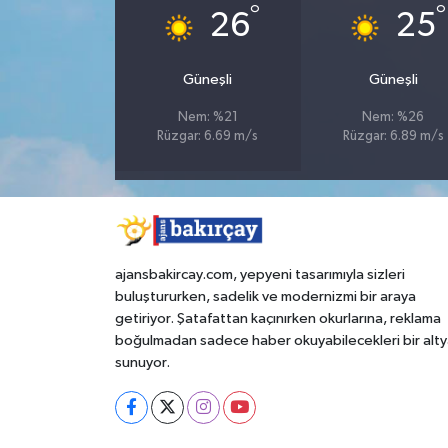
°
°
26
25
Güneşli
Güneşli
Nem: %21
Nem: %26
Rüzgar: 6.69 m/s
Rüzgar: 6.89 m/s
ajansbakircay.com, yepyeni tasarımıyla sizleri
buluştururken, sadelik ve modernizmi bir araya
getiriyor. Şatafattan kaçınırken okurlarına, reklama
boğulmadan sadece haber okuyabilecekleri bir alty
sunuyor.