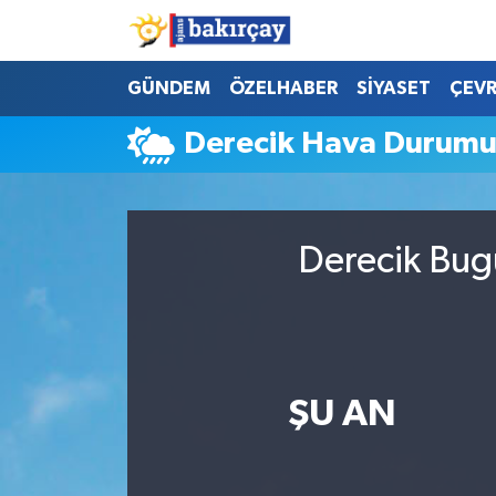
İzmir Nöbetçi Eczaneler
GÜNDEM
ÖZELHABER
SİYASET
ÇEV
Derecik Hava Durum
İzmir Hava Durumu
İzmir Namaz Vakitleri
Derecik Bug
İzmir Trafik Yoğunluk Haritası
Süper Lig Puan Durumu ve Fikstür
Tüm Manşetler
ŞU AN
Son Dakika Haberleri
Haber Arşivi