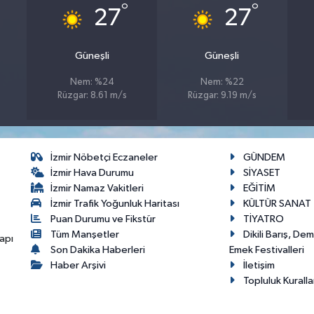
°
°
27
27
Güneşli
Güneşli
Nem: %24
Nem: %22
Rüzgar: 8.61 m/s
Rüzgar: 9.19 m/s
İzmir Nöbetçi Eczaneler
GÜNDEM
İzmir Hava Durumu
SİYASET
İzmir Namaz Vakitleri
EĞİTİM
İzmir Trafik Yoğunluk Haritası
KÜLTÜR SANAT
Puan Durumu ve Fikstür
TİYATRO
Tüm Manşetler
Dikili Barış, De
apı
Son Dakika Haberleri
Emek Festivalleri
Haber Arşivi
İletişim
Topluluk Kuralla