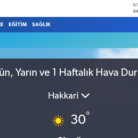
B
6
D
4
RE
EĞİTİM
SAĞLIK
E
5
u
ST
64
G
6
Bİ
ün, Yarın ve 1 Haftalık Hava Du
13
Hakkari
°
30