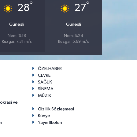
°
°
28
27
Güneşli
Güneşli
Nem: %18
Nem: %24
Rüzgar: 7.31 m/s
Rüzgar: 5.69 m/s
ÖZELHABER
ÇEVRE
SAĞLIK
SİNEMA
MÜZİK
mokrasi ve
Gizlilik Sözleşmesi
Künye
rı
Yayın İlkeleri