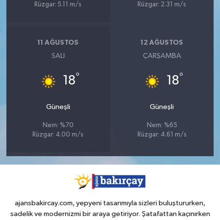
Rüzgar: 5.11 m/s
Rüzgar: 2.31 m/s
11 AĞUSTOS
12 AĞUSTOS
SALI
ÇARŞAMBA
°
°
18
18
Güneşli
Güneşli
Nem: %70
Nem: %65
Rüzgar: 4.00 m/s
Rüzgar: 4.61 m/s
ajansbakircay.com, yepyeni tasarımıyla sizleri buluştururken,
sadelik ve modernizmi bir araya getiriyor. Şatafattan kaçınırken