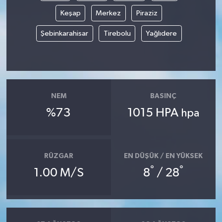
Keşap
Merkez
Piraziz
Şebinkarahisar
Tirebolu
Yağlıdere
NEM
BASINÇ
%73
1015 HPA
hpa
RÜZGAR
EN DÜŞÜK / EN YÜKSEK
°
°
1.00 M/S
8
/ 28