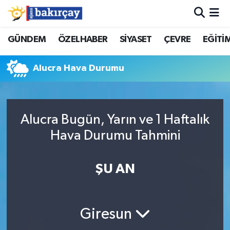
İzmir Nöbetçi Eczaneler
GÜNDEM
ÖZELHABER
SİYASET
ÇEVRE
EĞİTİ
İzmir Hava Durumu
Alucra Hava Durumu
İzmir Namaz Vakitleri
İzmir Trafik Yoğunluk Haritası
Alucra Bugün, Yarın ve 1 Haftalık
Hava Durumu Tahmini
Süper Lig Puan Durumu ve Fikstür
ŞU AN
Tüm Manşetler
Son Dakika Haberleri
Giresun
Haber Arşivi