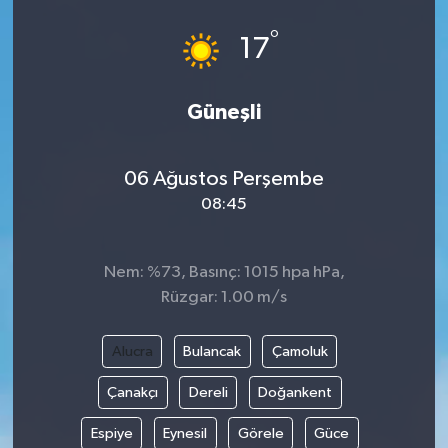
°
17
Güneşli
06 Ağustos Perşembe
08:45
Nem: %73, Basınç: 1015 hpa hPa,
Rüzgar: 1.00 m/s
Alucra
Bulancak
Çamoluk
Çanakçı
Dereli
Doğankent
Espiye
Eynesil
Görele
Güce