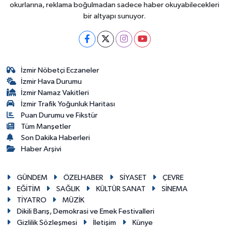
okurlarına, reklama boğulmadan sadece haber okuyabilecekleri
bir altyapı sunuyor.
İzmir Nöbetçi Eczaneler
İzmir Hava Durumu
İzmir Namaz Vakitleri
İzmir Trafik Yoğunluk Haritası
Puan Durumu ve Fikstür
Tüm Manşetler
Son Dakika Haberleri
Haber Arşivi
GÜNDEM
ÖZELHABER
SİYASET
ÇEVRE
EĞİTİM
SAĞLIK
KÜLTÜR SANAT
SİNEMA
TİYATRO
MÜZİK
Dikili Barış, Demokrasi ve Emek Festivalleri
Gizlilik Sözleşmesi
İletişim
Künye