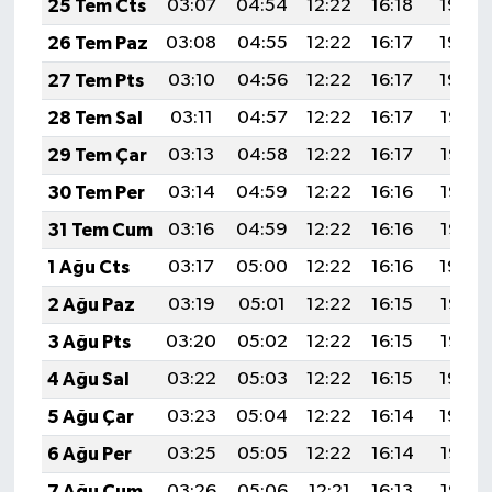
25 Tem Cts
03:07
04:54
12:22
16:18
19:40
26 Tem Paz
03:08
04:55
12:22
16:17
19:40
27 Tem Pts
03:10
04:56
12:22
16:17
19:39
28 Tem Sal
03:11
04:57
12:22
16:17
19:38
29 Tem Çar
03:13
04:58
12:22
16:17
19:37
30 Tem Per
03:14
04:59
12:22
16:16
19:36
31 Tem Cum
03:16
04:59
12:22
16:16
19:35
1 Ağu Cts
03:17
05:00
12:22
16:16
19:34
2 Ağu Paz
03:19
05:01
12:22
16:15
19:33
3 Ağu Pts
03:20
05:02
12:22
16:15
19:32
4 Ağu Sal
03:22
05:03
12:22
16:15
19:30
5 Ağu Çar
03:23
05:04
12:22
16:14
19:29
6 Ağu Per
03:25
05:05
12:22
16:14
19:28
7 Ağu Cum
03:26
05:06
12:21
16:13
19:27