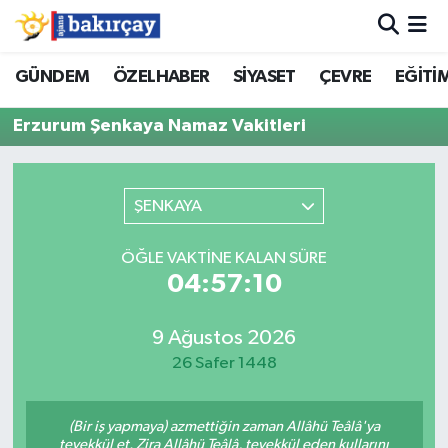
İzmir Nöbetçi Eczaneler
GÜNDEM
ÖZELHABER
SİYASET
ÇEVRE
EĞİTİ
Erzurum Şenkaya Namaz Vakitleri
İzmir Hava Durumu
İzmir Namaz Vakitleri
ŞENKAYA
İzmir Trafik Yoğunluk Haritası
ÖĞLE VAKTINE KALAN SÜRE
Süper Lig Puan Durumu ve Fikstür
04:57:10
Tüm Manşetler
9 Ağustos 2026
26 Safer 1448
Son Dakika Haberleri
(Bir iş yapmaya) azmettiğin zaman Allâhü Teâlâ'ya
Haber Arşivi
tevekkül et. Zira Allâhü Teâlâ, tevekkül eden kullarını