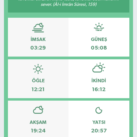
sever. (Âl-i İmrân Sûresi, 159)
İMSAK
GÜNEŞ
03:29
05:08
ÖĞLE
İKINDI
12:21
16:12
AKŞAM
YATSI
19:24
20:57