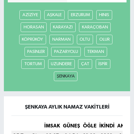
AZİZİYE
AŞKALE
ERZURUM
HINIS
HORASAN
KARAYAZI
KARAÇOBAN
KÖPRÜKÖY
NARMAN
OLTU
OLUR
PASİNLER
PAZARYOLU
TEKMAN
TORTUM
UZUNDERE
ÇAT
İSPİR
ŞENKAYA
ŞENKAYA AYLIK NAMAZ VAKITLERI
İMSAK
GÜNEŞ
ÖĞLE
İKINDI
AKŞA