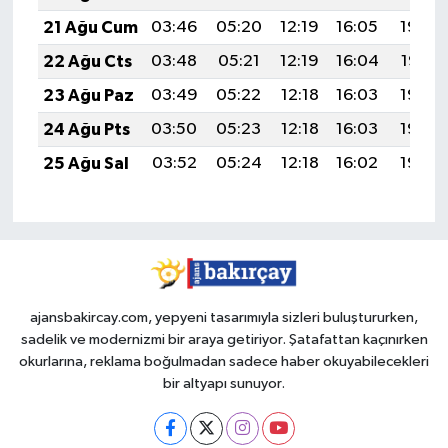
21 Ağu Cum
03:46
05:20
12:19
16:05
19:08
22 Ağu Cts
03:48
05:21
12:19
16:04
19:07
23 Ağu Paz
03:49
05:22
12:18
16:03
19:05
24 Ağu Pts
03:50
05:23
12:18
16:03
19:04
25 Ağu Sal
03:52
05:24
12:18
16:02
19:02
ajansbakircay.com, yepyeni tasarımıyla sizleri buluştururken,
sadelik ve modernizmi bir araya getiriyor. Şatafattan kaçınırken
okurlarına, reklama boğulmadan sadece haber okuyabilecekleri
bir altyapı sunuyor.