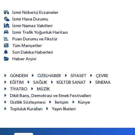
İzmir Nöbetçi Eczaneler
İzmir Hava Durumu
İzmir Namaz Vakitleri
İzmir Trafik Yoğunluk Haritası
Puan Durumu ve Fikstür
Tüm Manşetler
Son Dakika Haberleri
Haber Arşivi
GÜNDEM
ÖZELHABER
SİYASET
ÇEVRE
EĞİTİM
SAĞLIK
KÜLTÜR SANAT
SİNEMA
TİYATRO
MÜZİK
Dikili Barış, Demokrasi ve Emek Festivalleri
Gizlilik Sözleşmesi
İletişim
Künye
Topluluk Kuralları
Yayın İlkeleri