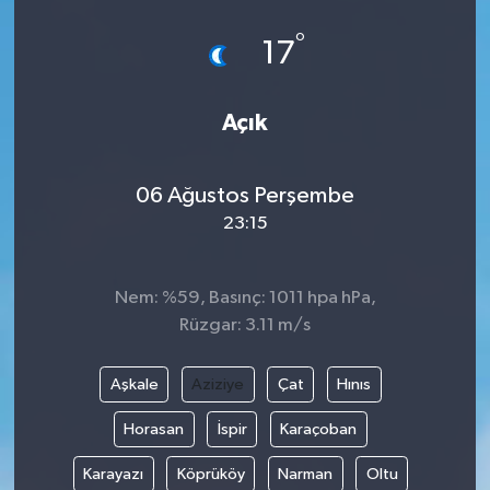
°
17
Açık
06 Ağustos Perşembe
23:15
Nem: %59, Basınç: 1011 hpa hPa,
Rüzgar: 3.11 m/s
Aşkale
Aziziye
Çat
Hınıs
Horasan
İspir
Karaçoban
Karayazı
Köprüköy
Narman
Oltu