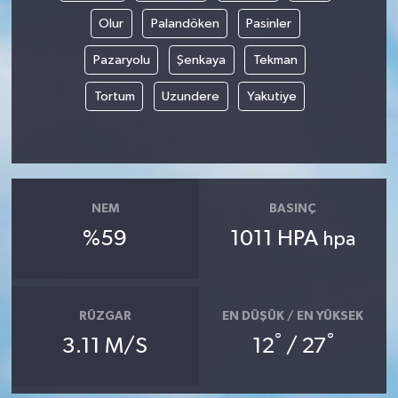
Olur
Palandöken
Pasinler
Pazaryolu
Şenkaya
Tekman
Tortum
Uzundere
Yakutiye
NEM
BASINÇ
%59
1011 HPA
hpa
RÜZGAR
EN DÜŞÜK / EN YÜKSEK
°
°
3.11 M/S
12
/ 27