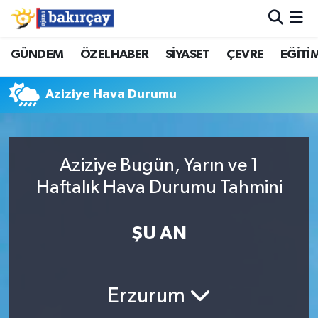
İzmir Nöbetçi Eczaneler
GÜNDEM
ÖZELHABER
SİYASET
ÇEVRE
EĞİTİ
İzmir Hava Durumu
Aziziye Hava Durumu
İzmir Namaz Vakitleri
İzmir Trafik Yoğunluk Haritası
Aziziye Bugün, Yarın ve 1
Haftalık Hava Durumu Tahmini
Süper Lig Puan Durumu ve Fikstür
ŞU AN
Tüm Manşetler
Son Dakika Haberleri
Erzurum
Haber Arşivi