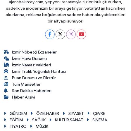
ajansbakircay.com, yepyeni tasarımıyla sizleri buluştururken,
sadelik ve modernizmi bir araya getiriyor. Şatafattan kaçınırken
okurlarına, reklama boğulmadan sadece haber okuyabilecekleri
bir altyapı sunuyor.
İzmir Nöbetçi Eczaneler
İzmir Hava Durumu
İzmir Namaz Vakitleri
İzmir Trafik Yoğunluk Haritası
Puan Durumu ve Fikstür
Tüm Manşetler
Son Dakika Haberleri
Haber Arşivi
GÜNDEM
ÖZELHABER
SİYASET
ÇEVRE
EĞİTİM
SAĞLIK
KÜLTÜR SANAT
SİNEMA
TİYATRO
MÜZİK