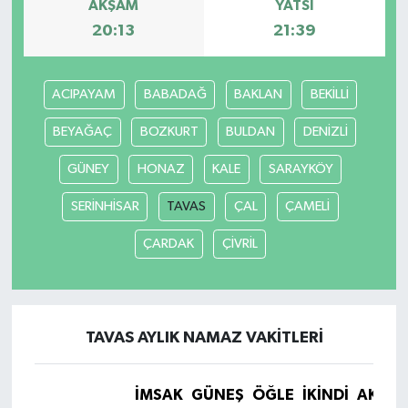
AKŞAM
YATSI
20:13
21:39
ACIPAYAM
BABADAĞ
BAKLAN
BEKİLLİ
BEYAĞAÇ
BOZKURT
BULDAN
DENİZLİ
GÜNEY
HONAZ
KALE
SARAYKÖY
SERİNHİSAR
TAVAS
ÇAL
ÇAMELİ
ÇARDAK
ÇİVRİL
TAVAS AYLIK NAMAZ VAKITLERI
İMSAK
GÜNEŞ
ÖĞLE
İKINDI
AKŞA