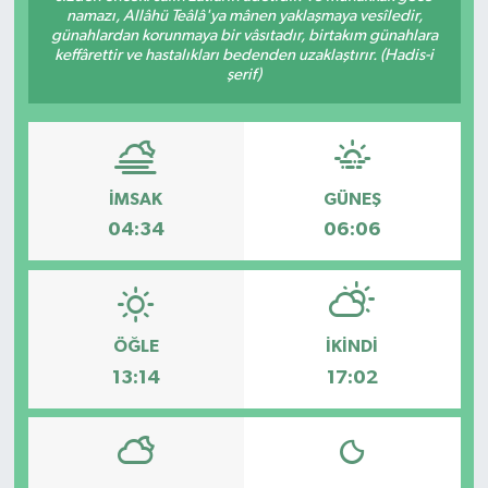
namazı, Allâhü Teâlâ'ya mânen yaklaşmaya vesîledir,
günahlardan korunmaya bir vâsıtadır, birtakım günahlara
keffârettir ve hastalıkları bedenden uzaklaştırır. (Hadis-i
şerif)
İMSAK
GÜNEŞ
04:34
06:06
ÖĞLE
İKINDI
13:14
17:02