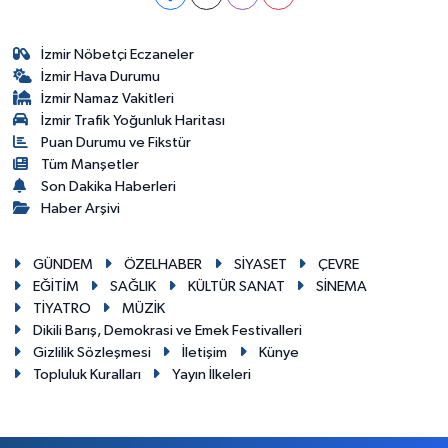
İzmir Nöbetçi Eczaneler
İzmir Hava Durumu
İzmir Namaz Vakitleri
İzmir Trafik Yoğunluk Haritası
Puan Durumu ve Fikstür
Tüm Manşetler
Son Dakika Haberleri
Haber Arşivi
GÜNDEM
ÖZELHABER
SİYASET
ÇEVRE
EĞİTİM
SAĞLIK
KÜLTÜR SANAT
SİNEMA
TİYATRO
MÜZİK
Dikili Barış, Demokrasi ve Emek Festivalleri
Gizlilik Sözleşmesi
İletişim
Künye
Topluluk Kuralları
Yayın İlkeleri