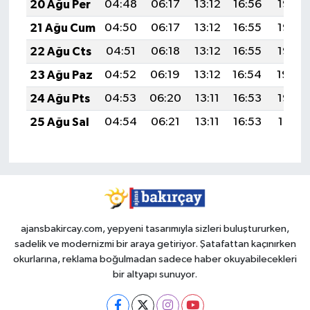
20 Ağu Per
04:48
06:17
13:12
16:56
19:58
21 Ağu Cum
04:50
06:17
13:12
16:55
19:57
22 Ağu Cts
04:51
06:18
13:12
16:55
19:55
23 Ağu Paz
04:52
06:19
13:12
16:54
19:54
24 Ağu Pts
04:53
06:20
13:11
16:53
19:53
25 Ağu Sal
04:54
06:21
13:11
16:53
19:51
ajansbakircay.com, yepyeni tasarımıyla sizleri buluştururken,
sadelik ve modernizmi bir araya getiriyor. Şatafattan kaçınırken
okurlarına, reklama boğulmadan sadece haber okuyabilecekleri
bir altyapı sunuyor.