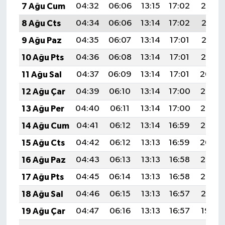
7 Ağu Cum
04:32
06:06
13:15
17:02
20:14
8 Ağu Cts
04:34
06:06
13:14
17:02
20:13
9 Ağu Paz
04:35
06:07
13:14
17:01
20:12
10 Ağu Pts
04:36
06:08
13:14
17:01
20:10
11 Ağu Sal
04:37
06:09
13:14
17:01
20:09
12 Ağu Çar
04:39
06:10
13:14
17:00
20:08
13 Ağu Per
04:40
06:11
13:14
17:00
20:07
14 Ağu Cum
04:41
06:12
13:14
16:59
20:06
15 Ağu Cts
04:42
06:12
13:13
16:59
20:04
16 Ağu Paz
04:43
06:13
13:13
16:58
20:03
17 Ağu Pts
04:45
06:14
13:13
16:58
20:02
18 Ağu Sal
04:46
06:15
13:13
16:57
20:01
19 Ağu Çar
04:47
06:16
13:13
16:57
19:59