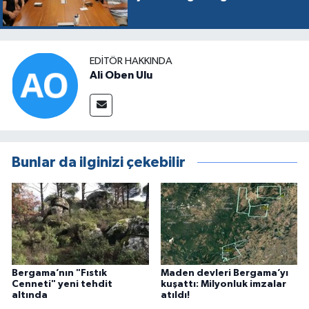
EDITÖR HAKKINDA
Ali Oben Ulu
Bunlar da ilginizi çekebilir
Bergama’nın "Fıstık
Maden devleri Bergama’yı
Cenneti" yeni tehdit
kuşattı: Milyonluk imzalar
altında
atıldı!