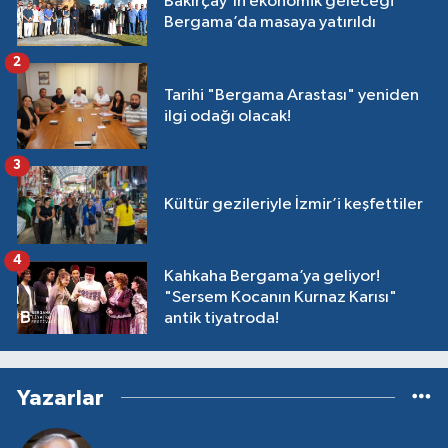
Bakırçay'ın ekonomik geleceği
Bergama’da masaya yatırıldı
2
Tarihi "Bergama Arastası" yeniden
ilgi odağı olacak!
3
Kültür gezileriyle İzmir’i keşfettiler
4
Kahkaha Bergama’ya geliyor!
"Sersem Kocanın Kurnaz Karısı"
antik tiyatroda!
Yazarlar