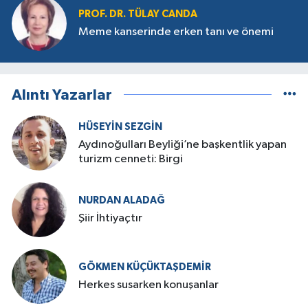
PROF. DR. TÜLAY CANDA
Meme kanserinde erken tanı ve önemi
Alıntı Yazarlar
HÜSEYIN SEZGIN
Aydınoğulları Beyliği’ne başkentlik yapan
turizm cenneti: Birgi
NURDAN ALADAĞ
Şiir İhtiyaçtır
GÖKMEN KÜÇÜKTAŞDEMIR
Herkes susarken konuşanlar