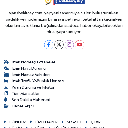
ajansbakircay.com, yepyeni tasarımıyla sizleri buluştururken,
sadelik ve modernizmi bir araya getiriyor. Şatafattan kaçınırken
okurlarına, reklama boğulmadan sadece haber okuyabilecekleri
bir altyapı sunuyor.
İzmir Nöbetçi Eczaneler
İzmir Hava Durumu
İzmir Namaz Vakitleri
İzmir Trafik Yoğunluk Haritası
Puan Durumu ve Fikstür
Tüm Manşetler
Son Dakika Haberleri
Haber Arşivi
GÜNDEM
ÖZELHABER
SİYASET
ÇEVRE