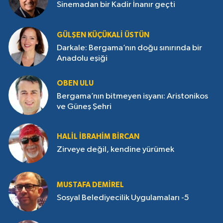
Sinemadan bir Kadir İnanır geçti
GÜLŞEN KÜÇÜKALI ÜSTÜN
Darkale: Bergama’nın doğu sınırında bir
Anadolu eşiği
OBEN ULU
Bergama’nın bitmeyen isyanı: Aristonikos
ve Güneş Şehri
HALIL İBRAHIM BIRCAN
Zirveye değil, kendine yürümek
MUSTAFA DEMIREL
Sosyal Belediyecilik Uygulamaları -5