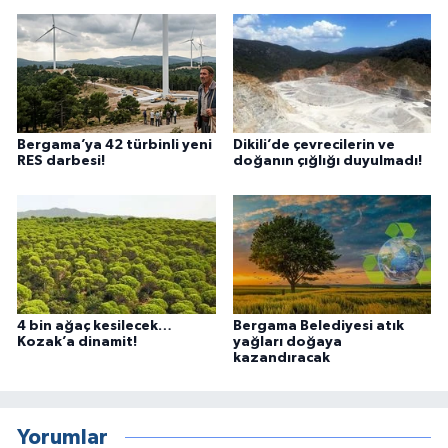
Bergama’ya 42 türbinli yeni
Dikili’de çevrecilerin ve
RES darbesi!
doğanın çığlığı duyulmadı!
4 bin ağaç kesilecek…
Bergama Belediyesi atık
Kozak’a dinamit!
yağları doğaya
kazandıracak
Yorumlar