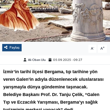
Paylaş
-
+
A
A
Ali Oben Ulu
05.09.2025 - 09:27
İzmir
’in tarihi ilçesi Bergama, tıp tarihine yön
veren Galen’in adıyla düzenlenecek uluslararası
yarışmayla dünya gündemine taşınacak.
Belediye Başkanı Prof. Dr. Tanju Çelik, “Galen
Tıp ve Eczacılık Yarışması, Bergama’yı sağlık
turizminin merkezi yapacak” dedi.