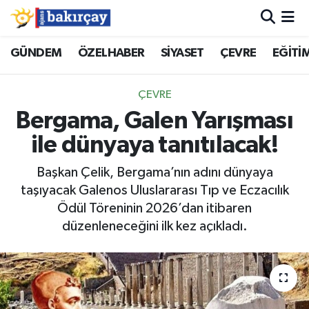
İzmir Nöbetçi Eczaneler
GÜNDEM
ÖZELHABER
SİYASET
ÇEVRE
EĞİTİ
İzmir Hava Durumu
ÇEVRE
Bergama, Galen Yarışması
İzmir Namaz Vakitleri
ile dünyaya tanıtılacak!
İzmir Trafik Yoğunluk Haritası
Başkan Çelik, Bergama’nın adını dünyaya
taşıyacak Galenos Uluslararası Tıp ve Eczacılık
Süper Lig Puan Durumu ve Fikstür
Ödül Töreninin 2026’dan itibaren
düzenleneceğini ilk kez açıkladı.
Tüm Manşetler
Son Dakika Haberleri
Haber Arşivi