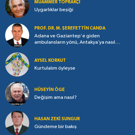
MUAMMER TOPRAKÇI
Uygarlıklar beşiği
PROF. DR. M. ŞEREFETTIN CANDA
Adana ve Gaziantep'e giden
ambulansların yönü, Antakya’ya nasıl
çevrildi?
AYSEL KORKUT
Kurtulalım öyleyse
HÜSEYIN ÖGE
Değişim ama nasıl?
HASAN ZEKI SUNGUR
Gündeme bir bakış