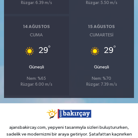
Rüzgar: 6.39 m/s
Rüzgar: 5.50 m/s
14 AĞUSTOS
15 AĞUSTOS
CUMA
CUMARTESI
°
°
29
29
Güneşli
Güneşli
Nem: %65
Nem: %70
Rüzgar: 6.00 m/s
Rüzgar: 7.39 m/s
ajansbakircay.com, yepyeni tasarımıyla sizleri buluştururken,
sadelik ve modernizmi bir araya getiriyor. Şatafattan kaçınırken