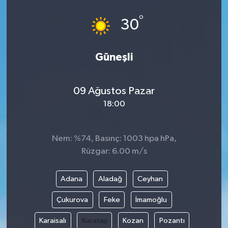
°
30
Güneşli
09 Ağustos Pazar
18:00
Nem: %74, Basınç: 1003 hpa hPa,
Rüzgar: 6.00 m/s
Adana
Aladağ
Ceyhan
Çukurova
Feke
İmamoğlu
Karaisalı
Karataş
Kozan
Pozantı