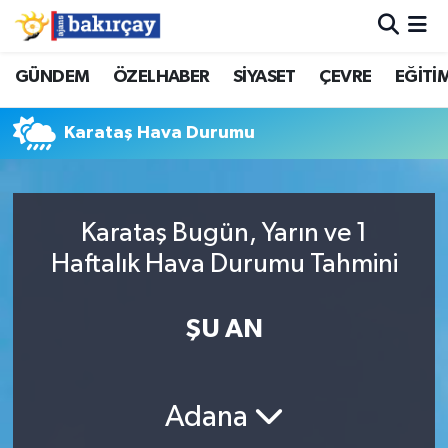
İzmir Nöbetçi Eczaneler
GÜNDEM
ÖZELHABER
SİYASET
ÇEVRE
EĞİTİ
İzmir Hava Durumu
Karataş Hava Durumu
İzmir Namaz Vakitleri
İzmir Trafik Yoğunluk Haritası
Karataş Bugün, Yarın ve 1
Haftalık Hava Durumu Tahmini
Süper Lig Puan Durumu ve Fikstür
ŞU AN
Tüm Manşetler
Son Dakika Haberleri
Adana
Haber Arşivi