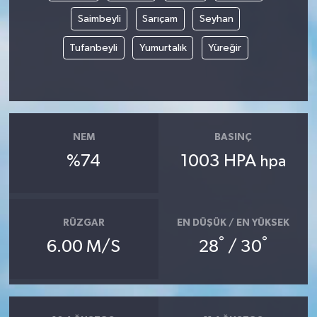
Saimbeyli
Sarıçam
Seyhan
Tufanbeyli
Yumurtalık
Yüreğir
NEM
BASINÇ
%74
1003 HPA
hpa
RÜZGAR
EN DÜŞÜK / EN YÜKSEK
°
°
6.00 M/S
28
/ 30