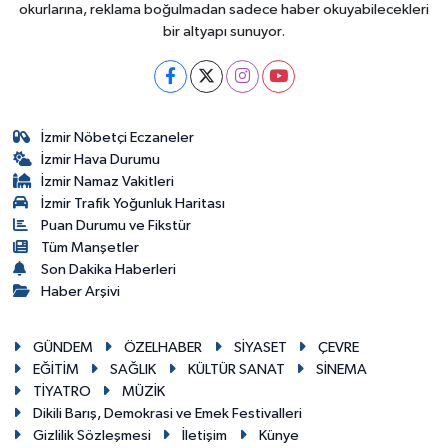
okurlarına, reklama boğulmadan sadece haber okuyabilecekleri
bir altyapı sunuyor.
İzmir Nöbetçi Eczaneler
İzmir Hava Durumu
İzmir Namaz Vakitleri
İzmir Trafik Yoğunluk Haritası
Puan Durumu ve Fikstür
Tüm Manşetler
Son Dakika Haberleri
Haber Arşivi
GÜNDEM
ÖZELHABER
SİYASET
ÇEVRE
EĞİTİM
SAĞLIK
KÜLTÜR SANAT
SİNEMA
TİYATRO
MÜZİK
Dikili Barış, Demokrasi ve Emek Festivalleri
Gizlilik Sözleşmesi
İletişim
Künye