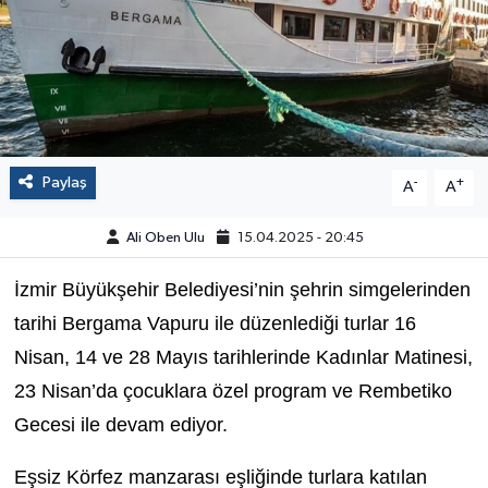
Paylaş
-
+
A
A
Ali Oben Ulu
15.04.2025 - 20:45
İzmir Büyükşehir Belediyesi’nin şehrin simgelerinden
tarihi Bergama Vapuru ile düzenlediği turlar 16
Nisan, 14 ve 28 Mayıs tarihlerinde Kadınlar Matinesi,
23 Nisan’da çocuklara özel program ve Rembetiko
Gecesi ile devam ediyor.
Eşsiz Körfez manzarası eşliğinde turlara katılan