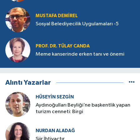
MUSTAFA DEMIREL
Sosyal Belediyecilik Uygulamaları -5
PROF. DR. TÜLAY CANDA
Meme kanserinde erken tanı ve önemi
Alıntı Yazarlar
HÜSEYIN SEZGIN
Aydınoğulları Beyliği’ne başkentlik yapan
turizm cenneti: Birgi
NURDAN ALADAĞ
Şiir İhtiyaçtır