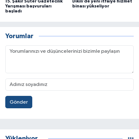
15. Şakir Süter Gazetecilik
Dikili’de yeni itfaiye hizmet
Yarışması başvuruları
binası yükseliyor
başladı
Yorumlar
Gönder
Yükleniyor...