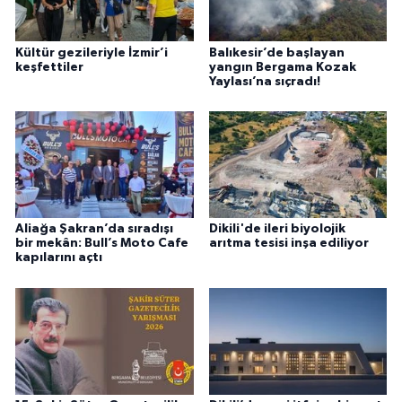
Kültür gezileriyle İzmir’i
Balıkesir’de başlayan
keşfettiler
yangın Bergama Kozak
Yaylası’na sıçradı!
Aliağa Şakran’da sıradışı
Dikili'de ileri biyolojik
bir mekân: Bull’s Moto Cafe
arıtma tesisi inşa ediliyor
kapılarını açtı