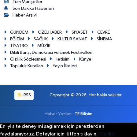
Tüm Manşetler
Son Dakika Haberleri
Haber Arşivi
GÜNDEM
ÖZELHABER
SİYASET
ÇEVRE
EĞİTİM
SAĞLIK
KÜLTÜR SANAT
SİNEMA
TİYATRO
MÜZİK
Dikili Barış, Demokrasi ve Emek Festivalleri
Gizlilik Sözleşmesi
İletişim
Künye
Topluluk Kuralları
Yayın İlkeleri
RSS
Copyright © 2026. Her hakkı saklıdır.
Haber Yazılımı:
TE Bilişim
En iyi site deneyimi sağlamak için çerezlerden
faydalanıyoruz. Detaylar için lütfen tıklayın.
Gizlilik