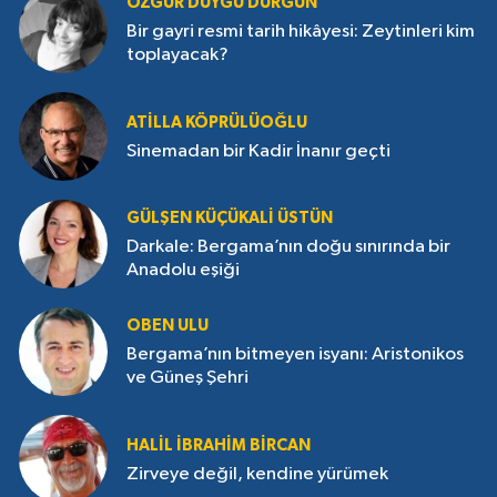
ÖZGÜR DUYGU DURGUN
Bir gayri resmi tarih hikâyesi: Zeytinleri kim
toplayacak?
ATILLA KÖPRÜLÜOĞLU
Sinemadan bir Kadir İnanır geçti
GÜLŞEN KÜÇÜKALI ÜSTÜN
Darkale: Bergama’nın doğu sınırında bir
Anadolu eşiği
OBEN ULU
Bergama’nın bitmeyen isyanı: Aristonikos
ve Güneş Şehri
HALIL İBRAHIM BIRCAN
Zirveye değil, kendine yürümek