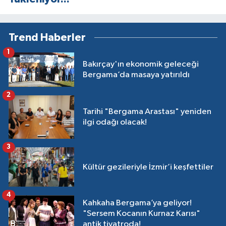
Trend Haberler
1
Bakırçay'ın ekonomik geleceği
Bergama’da masaya yatırıldı
2
Tarihi "Bergama Arastası" yeniden
ilgi odağı olacak!
3
Kültür gezileriyle İzmir’i keşfettiler
4
Kahkaha Bergama’ya geliyor!
"Sersem Kocanın Kurnaz Karısı"
antik tiyatroda!