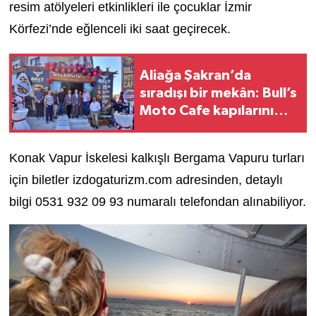
resim atölyeleri etkinlikleri ile çocuklar İzmir
Körfezi’nde eğlenceli iki saat geçirecek.
Aliağa Şakran’da
sıradışı bir mekân: Bull’s
Moto Cafe kapılarını
açtı
Konak Vapur İskelesi kalkışlı Bergama Vapuru turları
için biletler
izdogaturizm.com
adresinden, detaylı
bilgi 0531 932 09 93 numaralı telefondan alınabiliyor.