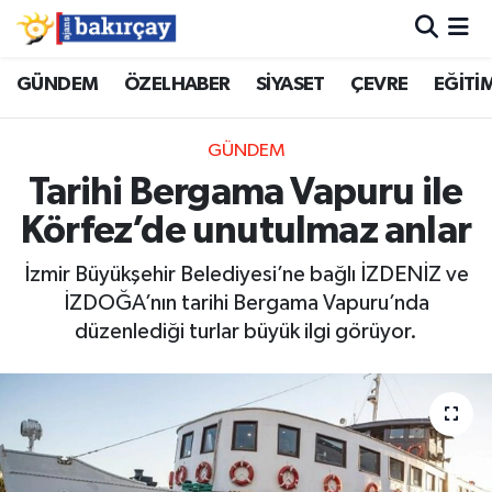
İzmir Nöbetçi Eczaneler
GÜNDEM
ÖZELHABER
SİYASET
ÇEVRE
EĞİTİ
İzmir Hava Durumu
GÜNDEM
Tarihi Bergama Vapuru ile
İzmir Namaz Vakitleri
Körfez’de unutulmaz anlar
İzmir Trafik Yoğunluk Haritası
İzmir Büyükşehir Belediyesi’ne bağlı İZDENİZ ve
İZDOĞA’nın tarihi Bergama Vapuru’nda
Süper Lig Puan Durumu ve Fikstür
düzenlediği turlar büyük ilgi görüyor.
Tüm Manşetler
Son Dakika Haberleri
Haber Arşivi