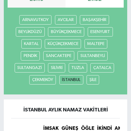
ARNAVUTKOY
AVCILAR
BAŞAKŞEHİR
BEYLİKDÜZÜ
BÜYÜKÇEKMECE
ESENYURT
KARTAL
KÜÇÜKÇEKMECE
MALTEPE
PENDİK
SANCAKTEPE
SULTANBEYLİ
SULTANGAZİ
SİLİVRİ
TUZLA
ÇATALCA
ÇEKMEKÖY
İSTANBUL
ŞİLE
İSTANBUL AYLIK NAMAZ VAKITLERI
İMSAK
GÜNEŞ
ÖĞLE
İKINDI
AKŞA