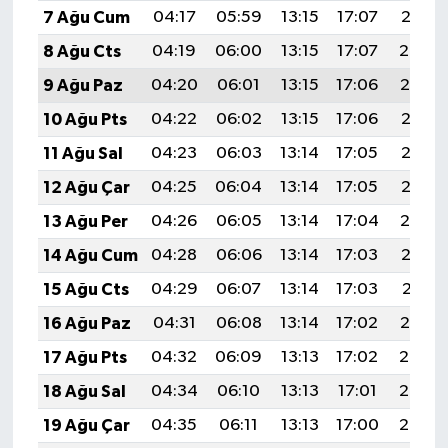
7 Ağu Cum
04:17
05:59
13:15
17:07
20:21
8 Ağu Cts
04:19
06:00
13:15
17:07
20:20
9 Ağu Paz
04:20
06:01
13:15
17:06
20:19
10 Ağu Pts
04:22
06:02
13:15
17:06
20:18
11 Ağu Sal
04:23
06:03
13:14
17:05
20:16
12 Ağu Çar
04:25
06:04
13:14
17:05
20:15
13 Ağu Per
04:26
06:05
13:14
17:04
20:14
14 Ağu Cum
04:28
06:06
13:14
17:03
20:12
15 Ağu Cts
04:29
06:07
13:14
17:03
20:11
16 Ağu Paz
04:31
06:08
13:14
17:02
20:10
17 Ağu Pts
04:32
06:09
13:13
17:02
20:08
18 Ağu Sal
04:34
06:10
13:13
17:01
20:07
19 Ağu Çar
04:35
06:11
13:13
17:00
20:05