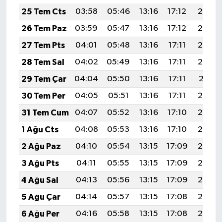
25 Tem Cts
03:58
05:46
13:16
17:12
20:35
26 Tem Paz
03:59
05:47
13:16
17:12
20:34
27 Tem Pts
04:01
05:48
13:16
17:11
20:33
28 Tem Sal
04:02
05:49
13:16
17:11
20:32
29 Tem Çar
04:04
05:50
13:16
17:11
20:31
30 Tem Per
04:05
05:51
13:16
17:11
20:30
31 Tem Cum
04:07
05:52
13:16
17:10
20:29
1 Ağu Cts
04:08
05:53
13:16
17:10
20:28
2 Ağu Paz
04:10
05:54
13:15
17:09
20:27
3 Ağu Pts
04:11
05:55
13:15
17:09
20:26
4 Ağu Sal
04:13
05:56
13:15
17:09
20:25
5 Ağu Çar
04:14
05:57
13:15
17:08
20:24
6 Ağu Per
04:16
05:58
13:15
17:08
20:23