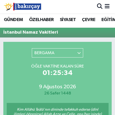
İzmir Nöbetçi Eczaneler
GÜNDEM
ÖZELHABER
SİYASET
ÇEVRE
EĞİTİ
İstanbul Namaz Vakitleri
İzmir Hava Durumu
İzmir Namaz Vakitleri
BERGAMA
İzmir Trafik Yoğunluk Haritası
ÖĞLE VAKTINE KALAN SÜRE
Süper Lig Puan Durumu ve Fikstür
01:25:34
Tüm Manşetler
9 Ağustos 2026
26 Safer 1448
Son Dakika Haberleri
Kim Allâhü Teâlâ'nın dininde tefakkuh ederse (dînî
Haber Arşivi
ilimleri öğrenirse) Allah Azze ve Celle, ona (her işinde)