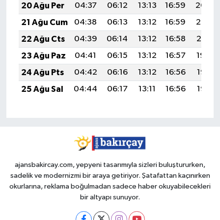
20 Ağu Per
04:37
06:12
13:13
16:59
20:04
21 Ağu Cum
04:38
06:13
13:12
16:59
20:02
22 Ağu Cts
04:39
06:14
13:12
16:58
20:01
23 Ağu Paz
04:41
06:15
13:12
16:57
19:59
24 Ağu Pts
04:42
06:16
13:12
16:56
19:58
25 Ağu Sal
04:44
06:17
13:11
16:56
19:56
ajansbakircay.com, yepyeni tasarımıyla sizleri buluştururken,
sadelik ve modernizmi bir araya getiriyor. Şatafattan kaçınırken
okurlarına, reklama boğulmadan sadece haber okuyabilecekleri
bir altyapı sunuyor.