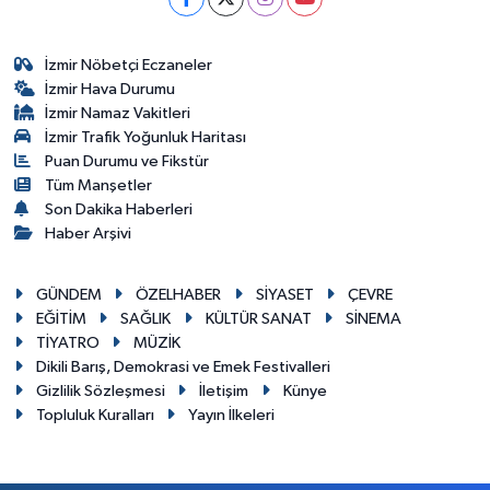
İzmir Nöbetçi Eczaneler
İzmir Hava Durumu
İzmir Namaz Vakitleri
İzmir Trafik Yoğunluk Haritası
Puan Durumu ve Fikstür
Tüm Manşetler
Son Dakika Haberleri
Haber Arşivi
GÜNDEM
ÖZELHABER
SİYASET
ÇEVRE
EĞİTİM
SAĞLIK
KÜLTÜR SANAT
SİNEMA
TİYATRO
MÜZİK
Dikili Barış, Demokrasi ve Emek Festivalleri
Gizlilik Sözleşmesi
İletişim
Künye
Topluluk Kuralları
Yayın İlkeleri