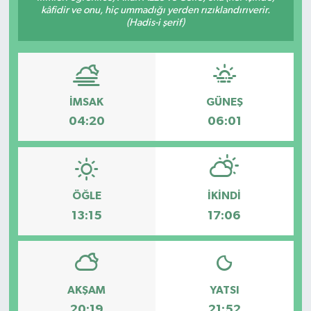
kâfidir ve onu, hiç ummadığı yerden rızıklandırıverir.
(Hadis-i şerif)
İMSAK
GÜNEŞ
04:20
06:01
ÖĞLE
İKINDI
13:15
17:06
AKŞAM
YATSI
20:19
21:52