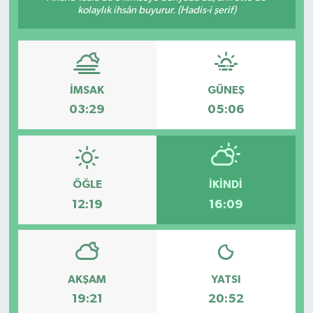
kolaylık ihsân buyurur. (Hadis-i şerif)
İMSAK
GÜNEŞ
03:29
05:06
ÖĞLE
İKINDI
12:19
16:09
AKŞAM
YATSI
19:21
20:52