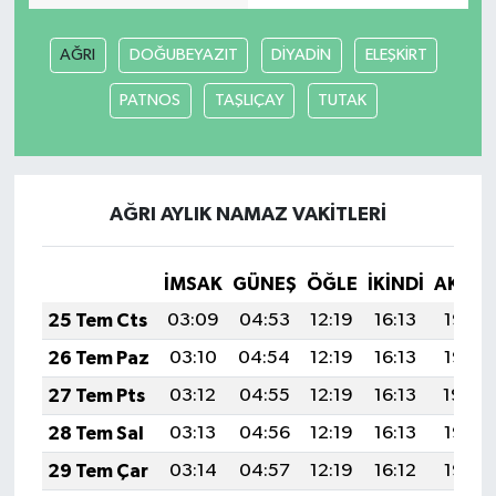
AĞRI
DOĞUBEYAZIT
DİYADİN
ELEŞKİRT
PATNOS
TAŞLIÇAY
TUTAK
AĞRI AYLIK NAMAZ VAKITLERI
İMSAK
GÜNEŞ
ÖĞLE
İKINDI
AKŞA
25 Tem Cts
03:09
04:53
12:19
16:13
19:35
26 Tem Paz
03:10
04:54
12:19
16:13
19:35
27 Tem Pts
03:12
04:55
12:19
16:13
19:34
28 Tem Sal
03:13
04:56
12:19
16:13
19:33
29 Tem Çar
03:14
04:57
12:19
16:12
19:32