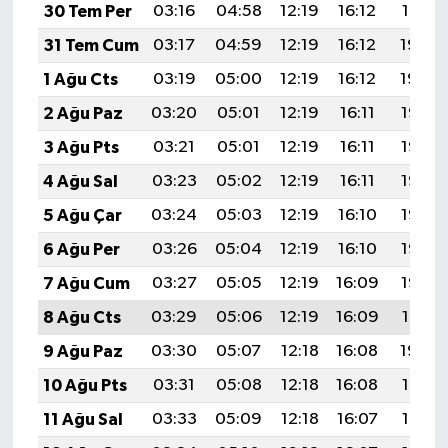
30 Tem Per
03:16
04:58
12:19
16:12
19:31
31 Tem Cum
03:17
04:59
12:19
16:12
19:30
1 Ağu Cts
03:19
05:00
12:19
16:12
19:29
2 Ağu Paz
03:20
05:01
12:19
16:11
19:28
3 Ağu Pts
03:21
05:01
12:19
16:11
19:27
4 Ağu Sal
03:23
05:02
12:19
16:11
19:26
5 Ağu Çar
03:24
05:03
12:19
16:10
19:25
6 Ağu Per
03:26
05:04
12:19
16:10
19:23
7 Ağu Cum
03:27
05:05
12:19
16:09
19:22
8 Ağu Cts
03:29
05:06
12:19
16:09
19:21
9 Ağu Paz
03:30
05:07
12:18
16:08
19:20
10 Ağu Pts
03:31
05:08
12:18
16:08
19:19
11 Ağu Sal
03:33
05:09
12:18
16:07
19:17