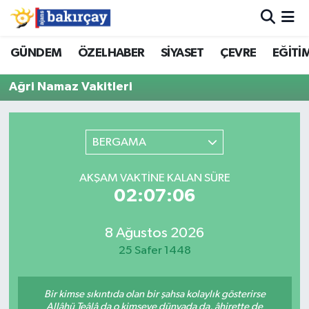
İzmir Nöbetçi Eczaneler
GÜNDEM
ÖZELHABER
SİYASET
ÇEVRE
EĞİTİ
Ağri Namaz Vakitleri
İzmir Hava Durumu
İzmir Namaz Vakitleri
BERGAMA
İzmir Trafik Yoğunluk Haritası
AKŞAM VAKTINE KALAN SÜRE
Süper Lig Puan Durumu ve Fikstür
02:07:06
Tüm Manşetler
8 Ağustos 2026
25 Safer 1448
Son Dakika Haberleri
Bir kimse sıkıntıda olan bir şahsa kolaylık gösterirse
Haber Arşivi
Allâhü Teâlâ da o kimseye dünyada da, âhirette de