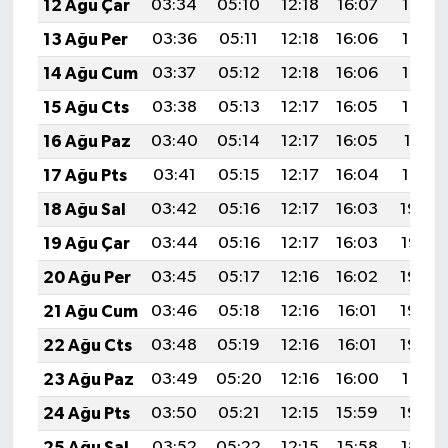
12 Ağu Çar
03:34
05:10
12:18
16:07
19:16
13 Ağu Per
03:36
05:11
12:18
16:06
19:15
14 Ağu Cum
03:37
05:12
12:18
16:06
19:14
15 Ağu Cts
03:38
05:13
12:17
16:05
19:12
16 Ağu Paz
03:40
05:14
12:17
16:05
19:11
17 Ağu Pts
03:41
05:15
12:17
16:04
19:10
18 Ağu Sal
03:42
05:16
12:17
16:03
19:08
19 Ağu Çar
03:44
05:16
12:17
16:03
19:07
20 Ağu Per
03:45
05:17
12:16
16:02
19:05
21 Ağu Cum
03:46
05:18
12:16
16:01
19:04
22 Ağu Cts
03:48
05:19
12:16
16:01
19:03
23 Ağu Paz
03:49
05:20
12:16
16:00
19:01
24 Ağu Pts
03:50
05:21
12:15
15:59
19:00
25 Ağu Sal
03:52
05:22
12:15
15:58
18:58