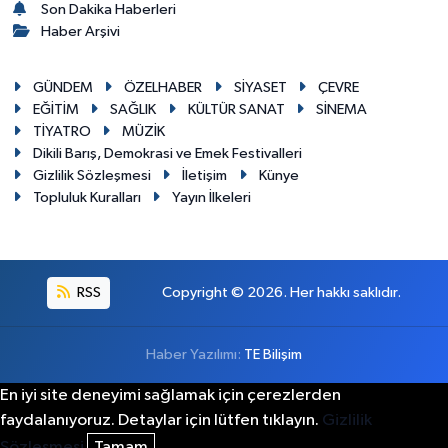
Son Dakika Haberleri
Haber Arşivi
GÜNDEM
ÖZELHABER
SİYASET
ÇEVRE
EĞİTİM
SAĞLIK
KÜLTÜR SANAT
SİNEMA
TİYATRO
MÜZİK
Dikili Barış, Demokrasi ve Emek Festivalleri
Gizlilik Sözleşmesi
İletişim
Künye
Topluluk Kuralları
Yayın İlkeleri
RSS
Copyright © 2026. Her hakkı saklıdır.
Haber Yazılımı:
TE Bilişim
En iyi site deneyimi sağlamak için çerezlerden
faydalanıyoruz. Detaylar için lütfen tıklayın.
Gizlilik
Sözleşmesi
Tamam