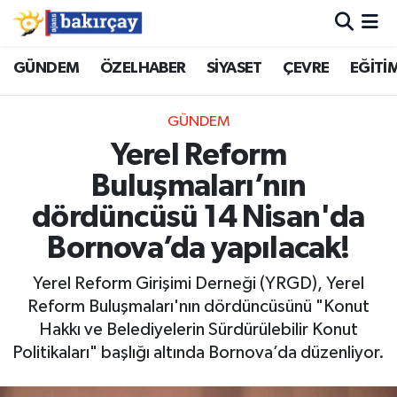
İzmir Nöbetçi Eczaneler
GÜNDEM
ÖZELHABER
SİYASET
ÇEVRE
EĞİTİ
İzmir Hava Durumu
GÜNDEM
Yerel Reform
İzmir Namaz Vakitleri
Buluşmaları’nın
İzmir Trafik Yoğunluk Haritası
dördüncüsü 14 Nisan'da
Bornova’da yapılacak!
Süper Lig Puan Durumu ve Fikstür
Yerel Reform Girişimi Derneği (YRGD), Yerel
Tüm Manşetler
Reform Buluşmaları'nın dördüncüsünü "Konut
Hakkı ve Belediyelerin Sürdürülebilir Konut
Son Dakika Haberleri
Politikaları" başlığı altında Bornova’da düzenliyor.
Haber Arşivi