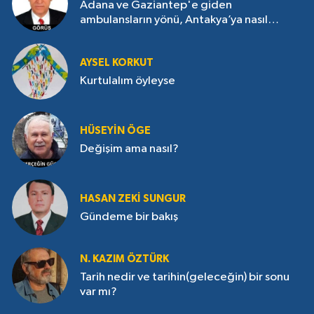
Adana ve Gaziantep'e giden
ambulansların yönü, Antakya’ya nasıl
çevrildi?
AYSEL KORKUT
Kurtulalım öyleyse
HÜSEYIN ÖGE
Değişim ama nasıl?
HASAN ZEKI SUNGUR
Gündeme bir bakış
N. KAZIM ÖZTÜRK
Tarih nedir ve tarihin(geleceğin) bir sonu
var mı?