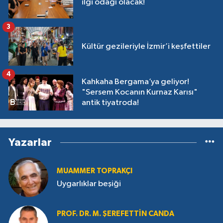
ilgi odağı olacak!
3
Kültür gezileriyle İzmir’i keşfettiler
4
Kahkaha Bergama’ya geliyor!
"Sersem Kocanın Kurnaz Karısı"
antik tiyatroda!
Yazarlar
MUAMMER TOPRAKÇI
Uygarlıklar beşiği
PROF. DR. M. ŞEREFETTIN CANDA