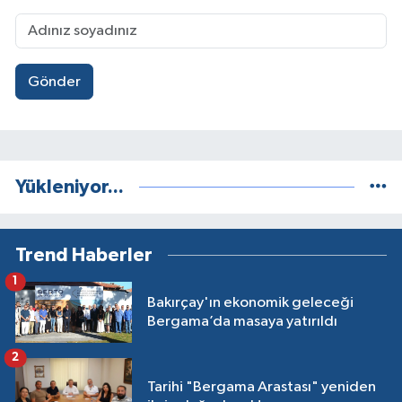
Gönder
Yükleniyor...
Trend Haberler
1
Bakırçay'ın ekonomik geleceği
Bergama’da masaya yatırıldı
2
Tarihi "Bergama Arastası" yeniden