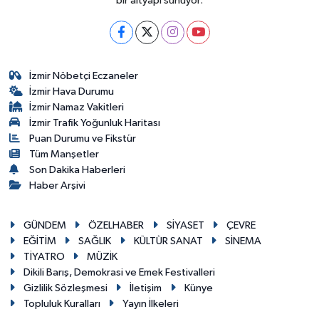
bir altyapı sunuyor.
İzmir Nöbetçi Eczaneler
İzmir Hava Durumu
İzmir Namaz Vakitleri
İzmir Trafik Yoğunluk Haritası
Puan Durumu ve Fikstür
Tüm Manşetler
Son Dakika Haberleri
Haber Arşivi
GÜNDEM
ÖZELHABER
SİYASET
ÇEVRE
EĞİTİM
SAĞLIK
KÜLTÜR SANAT
SİNEMA
TİYATRO
MÜZİK
Dikili Barış, Demokrasi ve Emek Festivalleri
Gizlilik Sözleşmesi
İletişim
Künye
Topluluk Kuralları
Yayın İlkeleri