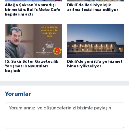
Aliağa Şakran’da sıradışı
Dikili'de ileri biyolojik
bir mekân: Bull’s Moto Cafe
arıtma tesisi inşa ediliyor
kapılarını açtı
15. Şakir Süter Gazetecilik
Dikili’de yeni itfaiye hizmet
Yarışması başvuruları
binası yükseliyor
başladı
Yorumlar