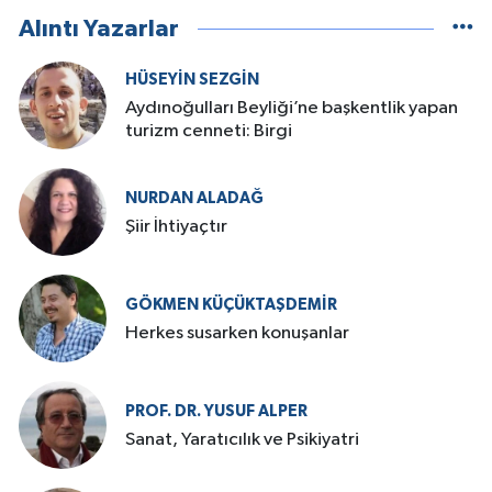
Alıntı Yazarlar
HÜSEYIN SEZGIN
Aydınoğulları Beyliği’ne başkentlik yapan
turizm cenneti: Birgi
NURDAN ALADAĞ
Şiir İhtiyaçtır
GÖKMEN KÜÇÜKTAŞDEMIR
Herkes susarken konuşanlar
PROF. DR. YUSUF ALPER
Sanat, Yaratıcılık ve Psikiyatri