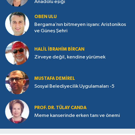
Anadolu eşiği
OBEN ULU
Bergama’nın bitmeyen isyanı: Aristonikos
ve Güneş Şehri
HALIL İBRAHIM BIRCAN
Zirveye değil, kendine yürümek
MUSTAFA DEMIREL
Sosyal Belediyecilik Uygulamaları -5
PROF. DR. TÜLAY CANDA
Meme kanserinde erken tanı ve önemi