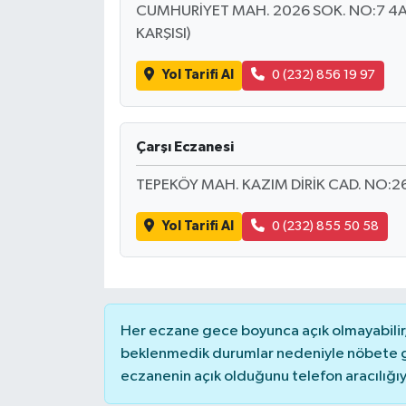
CUMHURİYET MAH. 2026 SOK. NO:7 4A
KARŞISI)
Yol Tarifi Al
0 (232) 856 19 97
Çarşı Eczanesi
TEPEKÖY MAH. KAZIM DİRİK CAD. NO:26
Yol Tarifi Al
0 (232) 855 50 58
Her eczane gece boyunca açık olmayabilir, 
beklenmedik durumlar nedeniyle nöbete g
eczanenin açık olduğunu telefon aracılığıyla 