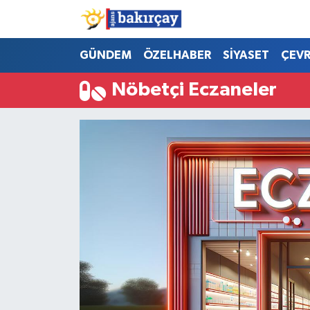
İzmir Nöbetçi Eczaneler
GÜNDEM
ÖZELHABER
SİYASET
ÇEV
Nöbetçi Eczaneler
İzmir Hava Durumu
İzmir Namaz Vakitleri
İzmir Trafik Yoğunluk Haritası
Süper Lig Puan Durumu ve Fikstür
Tüm Manşetler
Son Dakika Haberleri
Haber Arşivi