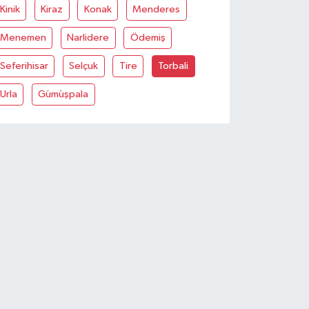
Kinik
Kiraz
Konak
Menderes
Menemen
Narlidere
Ödemiş
Seferihisar
Selçuk
Tire
Torbali
Urla
Gümüşpala