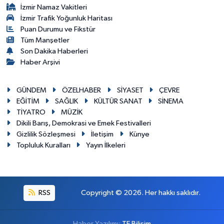
İzmir Namaz Vakitleri
İzmir Trafik Yoğunluk Haritası
Puan Durumu ve Fikstür
Tüm Manşetler
Son Dakika Haberleri
Haber Arşivi
GÜNDEM
ÖZELHABER
SİYASET
ÇEVRE
EĞİTİM
SAĞLIK
KÜLTÜR SANAT
SİNEMA
TİYATRO
MÜZİK
Dikili Barış, Demokrasi ve Emek Festivalleri
Gizlilik Sözleşmesi
İletişim
Künye
Topluluk Kuralları
Yayın İlkeleri
RSS
Copyright © 2026. Her hakkı saklıdır.
Haber Yazılımı:
TE Bilişim