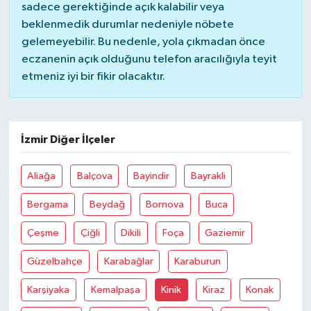
sadece gerektiğinde açık kalabilir veya
beklenmedik durumlar nedeniyle nöbete
gelemeyebilir. Bu nedenle, yola çıkmadan önce
eczanenin açık olduğunu telefon aracılığıyla teyit
etmeniz iyi bir fikir olacaktır.
İzmir Diğer İlçeler
Aliağa
Balçova
Bayindir
Bayrakli
Bergama
Beydağ
Bornova
Buca
Çeşme
Çiğli
Dikili
Foça
Gaziemir
Güzelbahçe
Karabağlar
Karaburun
Karşiyaka
Kemalpaşa
Kinik
Kiraz
Konak