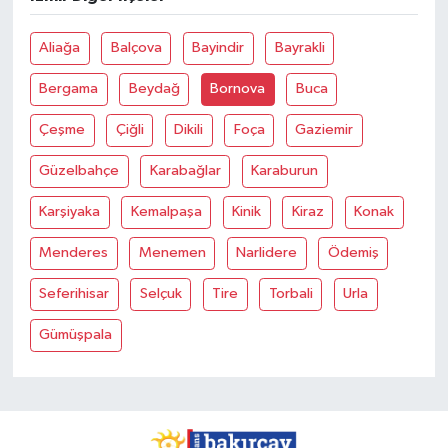
Aliağa
Balçova
Bayindir
Bayrakli
Bergama
Beydağ
Bornova
Buca
Çeşme
Çiğli
Dikili
Foça
Gaziemir
Güzelbahçe
Karabağlar
Karaburun
Karşiyaka
Kemalpaşa
Kinik
Kiraz
Konak
Menderes
Menemen
Narlidere
Ödemiş
Seferihisar
Selçuk
Tire
Torbali
Urla
Gümüşpala