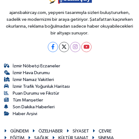
ajansbakircay.com, yepyeni tasarımıyla sizleri buluştururken,
sadelik ve modernizmi bir araya getiriyor. Şatafattan kaçınırken
okurlarına, reklama boğulmadan sadece haber okuyabilecekleri
bir altyapı sunuyor.
İzmir Nöbetçi Eczaneler
İzmir Hava Durumu
İzmir Namaz Vakitleri
İzmir Trafik Yoğunluk Haritası
Puan Durumu ve Fikstür
Tüm Manşetler
Son Dakika Haberleri
Haber Arşivi
GÜNDEM
ÖZELHABER
SİYASET
ÇEVRE
EĞİTİM
SAĞLIK
KÜLTÜR SANAT
SİNEMA