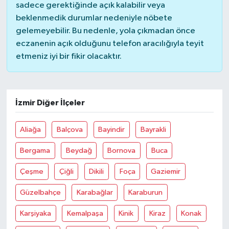
sadece gerektiğinde açık kalabilir veya
beklenmedik durumlar nedeniyle nöbete
gelemeyebilir. Bu nedenle, yola çıkmadan önce
eczanenin açık olduğunu telefon aracılığıyla teyit
etmeniz iyi bir fikir olacaktır.
İzmir Diğer İlçeler
Aliağa
Balçova
Bayindir
Bayrakli
Bergama
Beydağ
Bornova
Buca
Çeşme
Çiğli
Dikili
Foça
Gaziemir
Güzelbahçe
Karabağlar
Karaburun
Karşiyaka
Kemalpaşa
Kinik
Kiraz
Konak