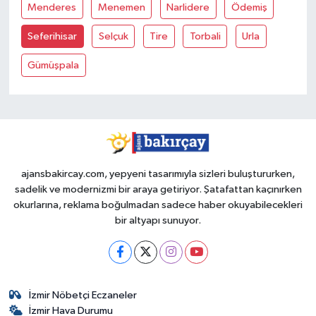
Menderes
Menemen
Narlidere
Ödemiş
Seferihisar
Selçuk
Tire
Torbali
Urla
Gümüşpala
ajansbakircay.com, yepyeni tasarımıyla sizleri buluştururken,
sadelik ve modernizmi bir araya getiriyor. Şatafattan kaçınırken
okurlarına, reklama boğulmadan sadece haber okuyabilecekleri
bir altyapı sunuyor.
İzmir Nöbetçi Eczaneler
İzmir Hava Durumu