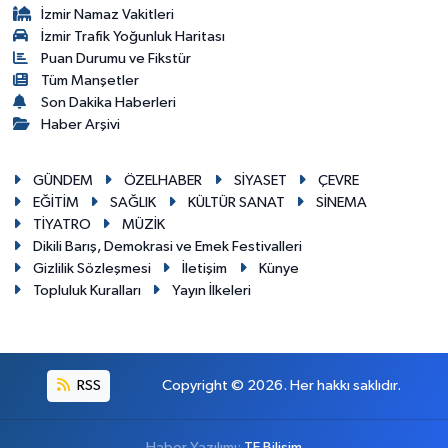
İzmir Namaz Vakitleri
İzmir Trafik Yoğunluk Haritası
Puan Durumu ve Fikstür
Tüm Manşetler
Son Dakika Haberleri
Haber Arşivi
GÜNDEM
ÖZELHABER
SİYASET
ÇEVRE
EĞİTİM
SAĞLIK
KÜLTÜR SANAT
SİNEMA
TİYATRO
MÜZİK
Dikili Barış, Demokrasi ve Emek Festivalleri
Gizlilik Sözleşmesi
İletişim
Künye
Topluluk Kuralları
Yayın İlkeleri
RSS
Copyright © 2026. Her hakkı saklıdır.
Haber Yazılımı:
TE Bilişim