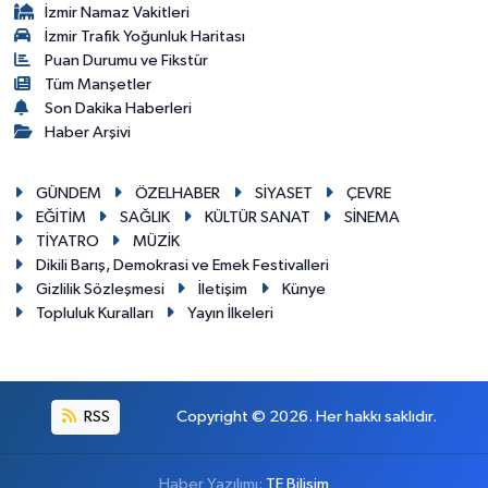
İzmir Namaz Vakitleri
İzmir Trafik Yoğunluk Haritası
Puan Durumu ve Fikstür
Tüm Manşetler
Son Dakika Haberleri
Haber Arşivi
GÜNDEM
ÖZELHABER
SİYASET
ÇEVRE
EĞİTİM
SAĞLIK
KÜLTÜR SANAT
SİNEMA
TİYATRO
MÜZİK
Dikili Barış, Demokrasi ve Emek Festivalleri
Gizlilik Sözleşmesi
İletişim
Künye
Topluluk Kuralları
Yayın İlkeleri
RSS
Copyright © 2026. Her hakkı saklıdır.
Haber Yazılımı:
TE Bilişim