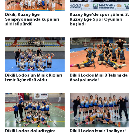
Dikili, Kuzey Ege
Kuzey Ege’de spor şöleni: 3.
Şampiyonasında kupaları
Kuzey Ege Spor Oyunları
sildi süpürdü
başladı
Dikili Lodos’un Minik Kızları
Dikili Lodos Mini B Takımı da
İzmir üçüncüsü oldu
final yolunda!
Dikili Lodos doludizgin:
Dikili Lodos İzmir’i sallıyor!