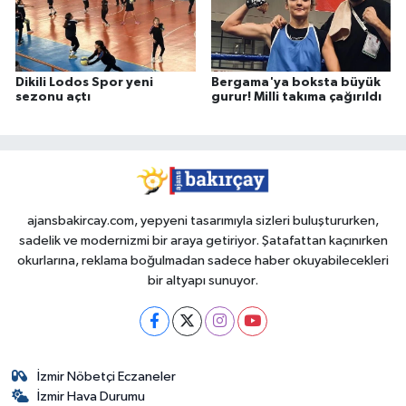
Dikili Lodos Spor yeni
Bergama'ya boksta büyük
sezonu açtı
gurur! Milli takıma çağırıldı
ajansbakircay.com, yepyeni tasarımıyla sizleri buluştururken,
sadelik ve modernizmi bir araya getiriyor. Şatafattan kaçınırken
okurlarına, reklama boğulmadan sadece haber okuyabilecekleri
bir altyapı sunuyor.
İzmir Nöbetçi Eczaneler
İzmir Hava Durumu