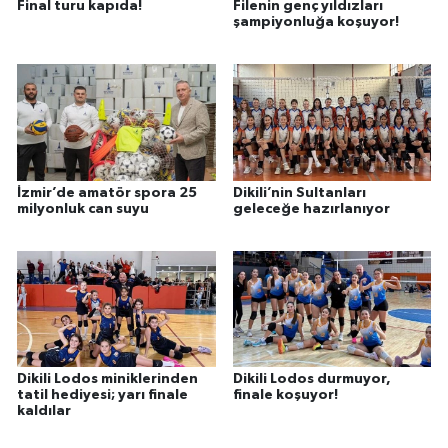
Final turu kapıda!
Filenin genç yıldızları
şampiyonluğa koşuyor!
İzmir’de amatör spora 25
Dikili’nin Sultanları
milyonluk can suyu
geleceğe hazırlanıyor
Dikili Lodos miniklerinden
Dikili Lodos durmuyor,
tatil hediyesi; yarı finale
finale koşuyor!
kaldılar