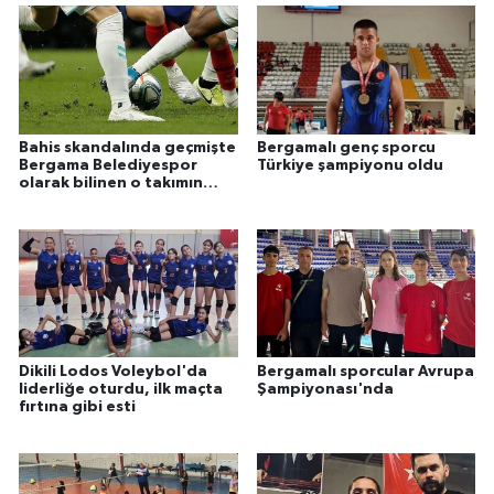
Bahis skandalında geçmişte
Bergamalı genç sporcu
Bergama Belediyespor
Türkiye şampiyonu oldu
olarak bilinen o takımın
oyuncuları da var!
Dikili Lodos Voleybol'da
Bergamalı sporcular Avrupa
liderliğe oturdu, ilk maçta
Şampiyonası'nda
fırtına gibi esti