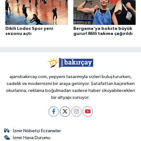
Dikili Lodos Spor yeni
Bergama'ya boksta büyük
sezonu açtı
gurur! Milli takıma çağırıldı
ajansbakircay.com, yepyeni tasarımıyla sizleri buluştururken,
sadelik ve modernizmi bir araya getiriyor. Şatafattan kaçınırken
okurlarına, reklama boğulmadan sadece haber okuyabilecekleri
bir altyapı sunuyor.
İzmir Nöbetçi Eczaneler
İzmir Hava Durumu