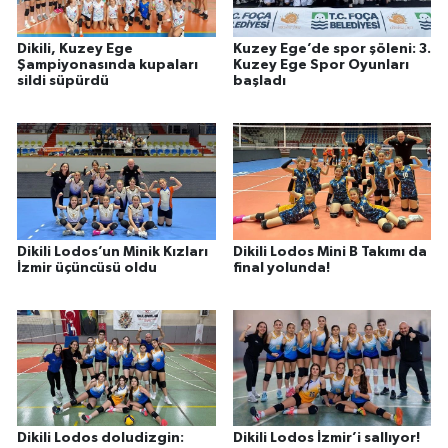
Dikili, Kuzey Ege
Kuzey Ege’de spor şöleni: 3.
Şampiyonasında kupaları
Kuzey Ege Spor Oyunları
sildi süpürdü
başladı
Dikili Lodos’un Minik Kızları
Dikili Lodos Mini B Takımı da
İzmir üçüncüsü oldu
final yolunda!
Dikili Lodos doludizgin:
Dikili Lodos İzmir’i sallıyor!