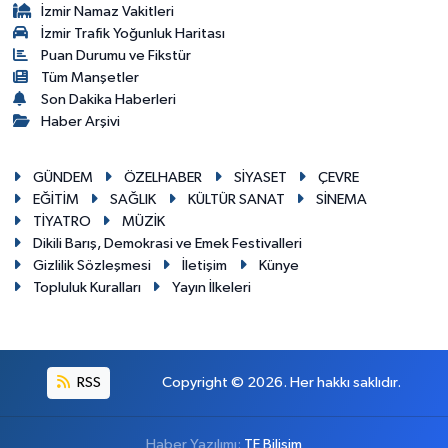
İzmir Namaz Vakitleri
İzmir Trafik Yoğunluk Haritası
Puan Durumu ve Fikstür
Tüm Manşetler
Son Dakika Haberleri
Haber Arşivi
GÜNDEM
ÖZELHABER
SİYASET
ÇEVRE
EĞİTİM
SAĞLIK
KÜLTÜR SANAT
SİNEMA
TİYATRO
MÜZİK
Dikili Barış, Demokrasi ve Emek Festivalleri
Gizlilik Sözleşmesi
İletişim
Künye
Topluluk Kuralları
Yayın İlkeleri
RSS
Copyright © 2026. Her hakkı saklıdır.
Haber Yazılımı:
TE Bilişim