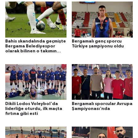
Bahis skandalında geçmişte
Bergamalı genç sporcu
Bergama Belediyespor
Türkiye şampiyonu oldu
olarak bilinen o takımın
oyuncuları da var!
Dikili Lodos Voleybol'da
Bergamalı sporcular Avrupa
liderliğe oturdu, ilk maçta
Şampiyonası'nda
fırtına gibi esti