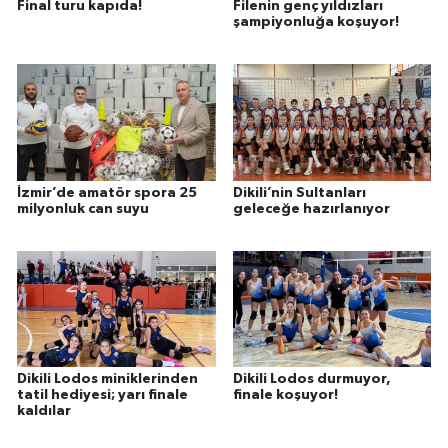
Final turu kapıda!
Filenin genç yıldızları
şampiyonluğa koşuyor!
İzmir’de amatör spora 25
Dikili’nin Sultanları
milyonluk can suyu
geleceğe hazırlanıyor
Dikili Lodos miniklerinden
Dikili Lodos durmuyor,
tatil hediyesi; yarı finale
finale koşuyor!
kaldılar