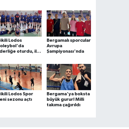
ilinen o takımın
yuncuları da var!
ikili Lodos
Bergamalı sporcular
oleybol'da
Avrupa
iderliğe oturdu, ilk
Şampiyonası'nda
açta fırtına gibi
sti
ikili Lodos Spor
Bergama'ya boksta
eni sezonu açtı
büyük gurur! Milli
takıma çağırıldı