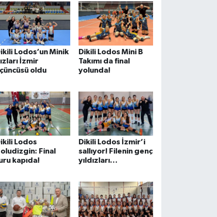
ikili Lodos’un Minik
Dikili Lodos Mini B
ızları İzmir
Takımı da final
çüncüsü oldu
yolunda!
ikili Lodos
Dikili Lodos İzmir’i
oludizgin: Final
sallıyor! Filenin genç
uru kapıda!
yıldızları
şampiyonluğa
koşuyor!