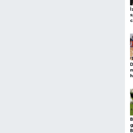
İ
s
c
D
m
h
k
B
g
B