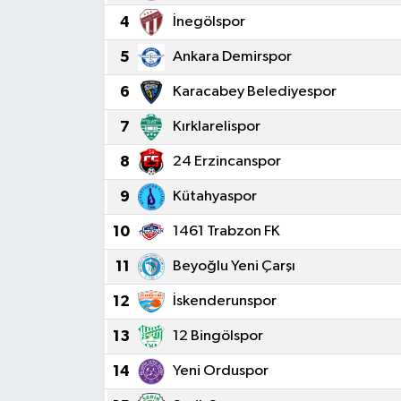
4
İnegölspor
5
Ankara Demirspor
6
Karacabey Belediyespor
7
Kırklarelispor
8
24 Erzincanspor
9
Kütahyaspor
10
1461 Trabzon FK
11
Beyoğlu Yeni Çarşı
12
İskenderunspor
13
12 Bingölspor
14
Yeni Orduspor