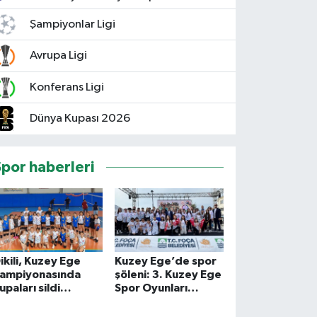
Şampiyonlar Ligi
Avrupa Ligi
Konferans Ligi
Dünya Kupası 2026
Spor haberleri
ikili, Kuzey Ege
Kuzey Ege’de spor
ampiyonasında
şöleni: 3. Kuzey Ege
upaları sildi
Spor Oyunları
üpürdü
başladı