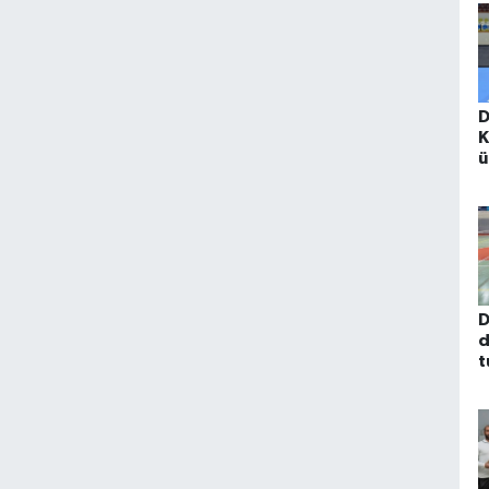
D
K
ü
D
d
t