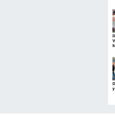
b
o
D
V
l
m
e
D
y