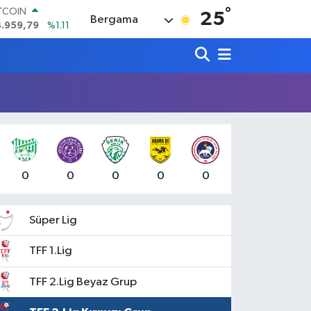
°
ITCOIN
25
Bergama
4.959,79
%1.11
OLAR
7,7436
%0.18
URO
5,2510
%0.32
ERLİN
,4811
%0.38
RAM ALTIN
660.55
%0.03
ST100
.779
%-14
0
0
0
0
0
Süper Lig
TFF 1.Lig
TFF 2.Lig Beyaz Grup