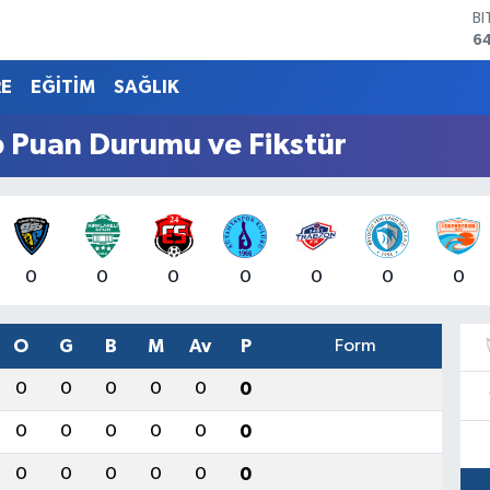
B
6
D
4
RE
EĞİTİM
SAĞLIK
E
5
p Puan Durumu ve Fikstür
ST
64
G
6
Bİ
13
0
0
0
0
0
0
0
O
G
B
M
Av
P
Form
0
0
0
0
0
0
0
0
0
0
0
0
0
0
0
0
0
0