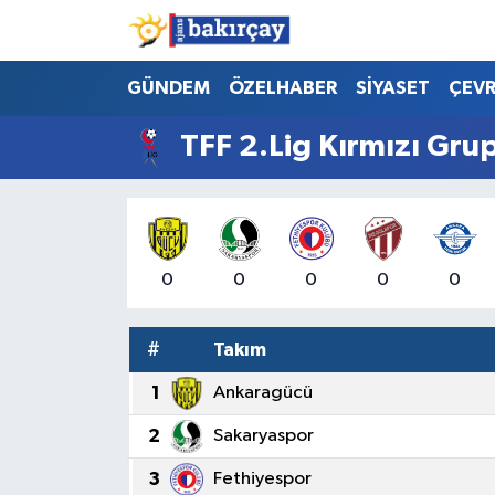
İzmir Nöbetçi Eczaneler
GÜNDEM
ÖZELHABER
SİYASET
ÇEV
İzmir Hava Durumu
TFF 2.Lig Kırmızı Gru
İzmir Namaz Vakitleri
İzmir Trafik Yoğunluk Haritası
0
0
0
0
0
Süper Lig Puan Durumu ve Fikstür
#
Takım
Tüm Manşetler
1
Ankaragücü
Son Dakika Haberleri
2
Sakaryaspor
Haber Arşivi
3
Fethiyespor