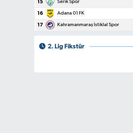
15
Serik Spor
16
Adana 01 FK
17
Kahramanmaraş İstiklal Spor
2. Lig Fikstür