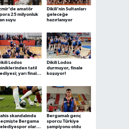
zmir’de amatör
Dikili’nin Sultanları
pora 25 milyonluk
geleceğe
an suyu
hazırlanıyor
ikili Lodos
Dikili Lodos
iniklerinden tatil
durmuyor, finale
ediyesi; yarı finale
koşuyor!
aldılar
ahis skandalında
Bergamalı genç
eçmişte Bergama
sporcu Türkiye
elediyespor olarak
şampiyonu oldu