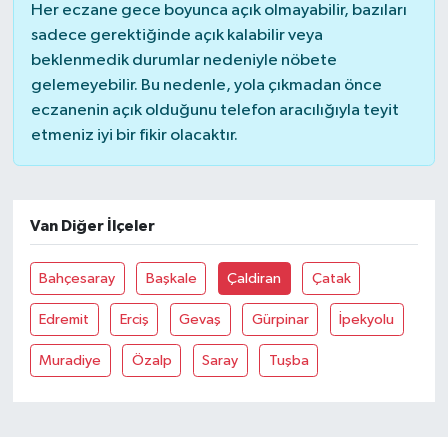
Her eczane gece boyunca açık olmayabilir, bazıları
sadece gerektiğinde açık kalabilir veya
beklenmedik durumlar nedeniyle nöbete
gelemeyebilir. Bu nedenle, yola çıkmadan önce
eczanenin açık olduğunu telefon aracılığıyla teyit
etmeniz iyi bir fikir olacaktır.
Van Diğer İlçeler
Bahçesaray
Başkale
Çaldiran
Çatak
Edremit
Erciş
Gevaş
Gürpinar
İpekyolu
Muradiye
Özalp
Saray
Tuşba