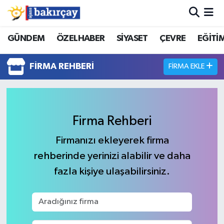
İzmir Nöbetçi Eczaneler
GÜNDEM
ÖZELHABER
SİYASET
ÇEVRE
EĞİTİ
İzmir Hava Durumu
FIRMA REHBERI
FIRMA EKLE
İzmir Namaz Vakitleri
İzmir Trafik Yoğunluk Haritası
Firma Rehberi
Firmanızı ekleyerek firma
Süper Lig Puan Durumu ve Fikstür
rehberinde yerinizi alabilir ve daha
Tüm Manşetler
fazla kişiye ulaşabilirsiniz.
Son Dakika Haberleri
Haber Arşivi