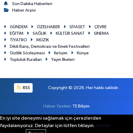
Son Dakika Haberleri
Haber Arşivi
GÜNDEM
ÖZELHABER
SİYASET
ÇEVRE
EĞİTİM
SAĞLIK
KÜLTÜR SANAT
SİNEMA
TİYATRO
MÜZİK
Dikili Barış, Demokrasi ve Emek Festivalleri
Gizlilik Sözleşmesi
İletişim
Künye
Topluluk Kuralları
Yayın İlkeleri
RSS
Copyright © 2026. Her hakkı saklıdır.
Haber Yazılımı:
TE Bilişim
En iyi site deneyimi sağlamak için çerezlerden
faydalanıyoruz. Detaylar için lütfen tıklayın.
Gizlilik