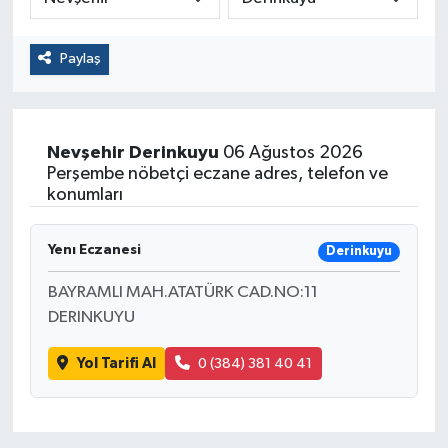
Paylaş
Nevşehir
Derinkuyu
06 Ağustos 2026
Perşembe nöbetçi eczane adres, telefon ve
konumları
Yenı Eczanesi
Derinkuyu
BAYRAMLI MAH.ATATÜRK CAD.NO:11
DERINKUYU
Yol Tarifi Al
0 (384) 381 40 41