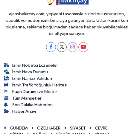
ajansbakircay.com, yepyeni tasarımıyla sizleri buluştururken,
sadelik ve modernizmi bir araya getiriyor. Şatafattan kaçınırken
okurlarına, reklama boğulmadan sadece haber okuyabilecekleri
bir altyapı sunuyor.
İzmir Nöbetçi Eczaneler
İzmir Hava Durumu
İzmir Namaz Vakitleri
İzmir Trafik Yoğunluk Haritası
Puan Durumu ve Fikstür
Tüm Manşetler
Son Dakika Haberleri
Haber Arşivi
GÜNDEM
ÖZELHABER
SİYASET
ÇEVRE