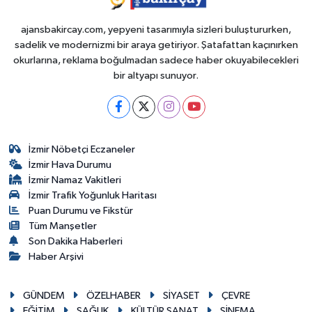
ajansbakircay.com, yepyeni tasarımıyla sizleri buluştururken,
sadelik ve modernizmi bir araya getiriyor. Şatafattan kaçınırken
okurlarına, reklama boğulmadan sadece haber okuyabilecekleri
bir altyapı sunuyor.
İzmir Nöbetçi Eczaneler
İzmir Hava Durumu
İzmir Namaz Vakitleri
İzmir Trafik Yoğunluk Haritası
Puan Durumu ve Fikstür
Tüm Manşetler
Son Dakika Haberleri
Haber Arşivi
GÜNDEM
ÖZELHABER
SİYASET
ÇEVRE
EĞİTİM
SAĞLIK
KÜLTÜR SANAT
SİNEMA