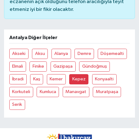
eczanenin açık olduğunu telefon aracılığıyla teyit
etmeniz iyi bir fikir olacaktır.
Antalya Diğer İlçeler
Akseki
Aksu
Alanya
Demre
Döşemealti
Elmali
Finike
Gazipaşa
Gündoğmuş
İbradi
Kaş
Kemer
Kepez
Konyaalti
Korkuteli
Kumluca
Manavgat
Muratpaşa
Serik