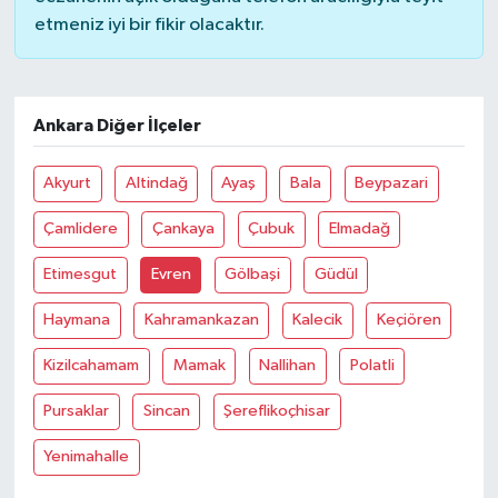
etmeniz iyi bir fikir olacaktır.
Ankara Diğer İlçeler
Akyurt
Altindağ
Ayaş
Bala
Beypazari
Çamlidere
Çankaya
Çubuk
Elmadağ
Etimesgut
Evren
Gölbaşi
Güdül
Haymana
Kahramankazan
Kalecik
Keçiören
Kizilcahamam
Mamak
Nallihan
Polatli
Pursaklar
Sincan
Şereflikoçhisar
Yenimahalle