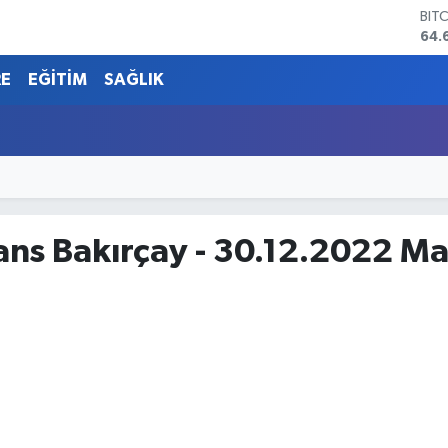
BIT
64.
DO
47,
RE
EĞİTİM
SAĞLIK
EU
55,
STE
64,
GRA
651
BİS
13.
ans Bakırçay - 30.12.2022 Ma