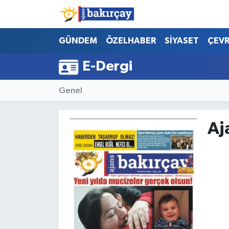
İzmir Nöbetçi Eczaneler
GÜNDEM
ÖZELHABER
SİYASET
ÇEV
E-Dergi
İzmir Hava Durumu
Genel
İzmir Namaz Vakitleri
İzmir Trafik Yoğunluk Haritası
Aj
Süper Lig Puan Durumu ve Fikstür
Tüm Manşetler
Son Dakika Haberleri
Haber Arşivi