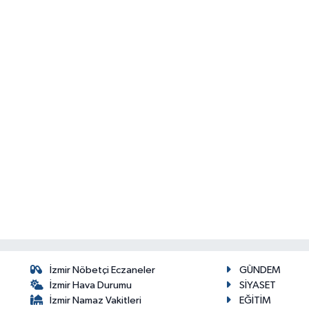
İzmir Nöbetçi Eczaneler
GÜNDEM
İzmir Hava Durumu
SİYASET
İzmir Namaz Vakitleri
EĞİTİM