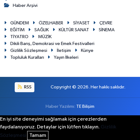
Haber Arşivi
GÜNDEM
ÖZELHABER
SİYASET
ÇEVRE
EĞİTİM
SAĞLIK
KÜLTÜR SANAT
SİNEMA
TİYATRO
MÜZİK
Dikili Barış, Demokrasi ve Emek Festivalleri
Gizlilik Sözleşmesi
İletişim
Künye
Topluluk Kuralları
Yayın İlkeleri
RSS
Copyright © 2026. Her hakkı saklıdır.
Haber Yazılımı:
TE Bilişim
En iyi site deneyimi sağlamak için çerezlerden
faydalanıyoruz. Detaylar için lütfen tıklayın.
Gizlilik
Sözleşmesi
Tamam